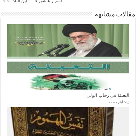
أسرار عاشوراء …- ابن البلد
مقالات مشابهة
التعبئة في رحاب الولي