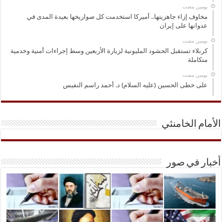
‏يومين مضت
مخاوف إزاء جاهزيتها.. أميركا استخدمت كل صواريخها بعيدة المدى في
عدوانها على إيران
‏يومين مضت
كربلاء تستقبل الحشود المليونية لزيارة الأربعين وسط إجراءات أمنية وخدمية
متكاملة
‏يومين مضت
على خطى الحسين (عليه السلام) د. أحمد راسم النفيس
الأمام الخامنئي
أخبار في صور