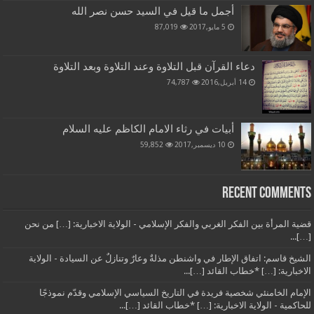
أجمل ما قيل في السيد حسن نصر الله
5 مايو,2017
87,019
دعاء القرآن قبل التلاوة وعند التلاوة وبعد التلاوة
14 أبريل,2016
74,787
أبيات في رثاء الامام الكاظم عليه السلام
10 ديسمبر,2017
59,852
Recent Comments
قضية المرأة بين الفكر الغربي والفكر الإسلامي - الولاية الاخبارية: […] من نحن
[…]...
الشيخ قاسم: اتفاق الإطار في واشنطن مذلةٌ وعارٌ وتنازلٌ عن السيادة - الولاية
الاخبارية: […] *خطاب القائد […]...
الإمام الخامنئي شخصية فريدة في التاريخ السياسي الإسلامي وقدّم نموذجًا
للحاكمية - الولاية الاخبارية: […] *خطاب القائد […]...