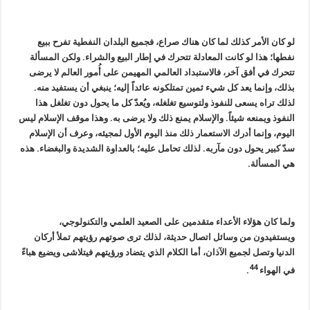
لو كان الأمر كذلك لما كان هناك صراع، فجميع البلدان النفطية تفرح ببيع
نفطها؛ هذا لو كانت المعادلة تتحرك في إطار البيع والشراء. ولكن المسألة
تتحرك في أفق آخر، فالاستبداد العالمي المهيمن على أُمور العالم لا يرضى
بذلك، وإنما يعد كل شيء ثمين تمتلكونه عائداً إليه؛ ينبغي أن يستفيد منه.
لذلك تراه يسعى للنفوذ ولتوسيع تغلغله، ويُعدّ كل ما يحول دون تغلغل هذا
النفوذ ويمنعه شيئاً. والإسلام يمنع ذلك ولا يرضى به. وهذا موقف الإسلام ليس
اليوم، وإنما أدرك الاستعمار ذلك منذ اليوم الأول لمجيئه، وعرف أن الإسلام
سدّ كبير يحول دون مآربه. لذلك تحامل عليه؛ بالعداوة الشديدة والبغضاء. هذه
هي المسألة.
ولما كان هؤلاء الأعداء متقدمين على الصعيد العلمي والتكنولوجي،
ويستفيدون من وسائل اتصال حديثة، لذلك ترى صوتهم رؤيتهم تملأ أركان
الدنيا وتصل لجميع الآذان، أما الكلام الذي يتضاد ورؤيتهم فيتلاشى ويضيع هباءً
44
في الهواء
.