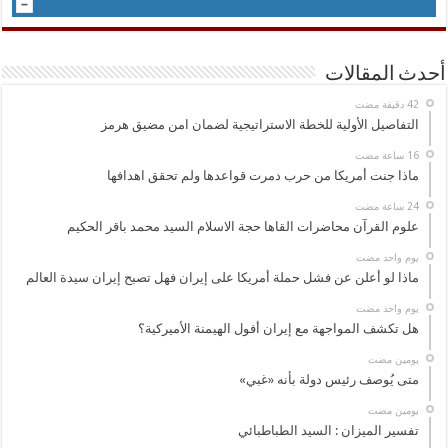
أحدث المقالات
التفاصيل الأولية للخطة الاستراتيجية لضمان امن مضيق هرمز
ماذا جنت أمريكا من حرب دمرت قواعدها ولم تحقق اهدافها
علوم القرآن محاضرات القاها حجة الاسلام السيد محمد باقر الحكيم
‏يوم واحد مضت
ماذا لو أعلن عن فشل حملة أمريكا على إيران فهل تصبح إيران سيدة العالم
‏يوم واحد مضت
هل تكشف المواجهة مع إيران أفول الهيمنة الأميركية؟
‏يومين مضت
متى يُوصف رئيس دولة بأنه «غبي»
‏يومين مضت
تفسير الميزان : السيد الطباطبائي