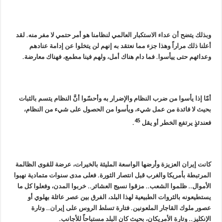
وبذلك يتضح أن عداء الاستكبار العالمي لنظامنا هو أمر حتمي لا مفر منه. لقد
أعلنا ذلك مراراً وهذا جزء مما نعتقد به إنهم لن يتخلوا عن إدامة عنادهم
وعدائهم حتى ييأسوا. فما دام هناك أمل، ولهم فينا مطمع، فهناك معارضة.
أمّا إذا يأسوا من ضرب النظام والإضرار به وأحسّوا أنَّ النظام يتسم بالثبات
بحيث لا فائدة من عمل شيء، ويأسوا من الحصول على شيء من النظام،
45
فعندئذٍ يرتفع الخطر أو يقل
.
كانت إيران العزيزة وأرضها الواسعة المليئة بالخيرات، عرضة للقوى الظالمة
المرتبطة بأمريكا والغرب قبل انتصار الثورة. فعلى مدى سنوات متمادية نهبوا
الأموال.. ظلموا الشعب.. مزقوا نسيج العشائر.. خربوا المدن، وفعلوا كل ما
يستطيعونه بالثروات الطبيعية لهذا البلد، الفرق بين عصر عائلة بهلوي أو
عصور ملوك القاجار الملعونين. فتارة تسلط الروس على إيران.. وتارة
الإنكليز.. وتارة الأمريكان، بحيث كان البلد مستباحاً للأجانب.