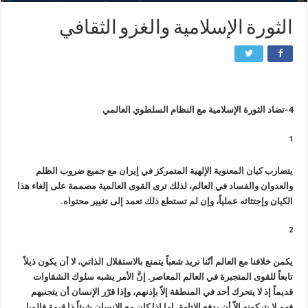
الثورة الإسلامية والغزو الثقافي
4-تضاد الثورة الإسلامية مع النظام السلطوي العالمي
1
يتضارب كيان المعنوية الإلهية المتمركز في إيران مع جميع ضروب الظلم
والعدوان والفساد في العالم، لذلك ترى القوى العالمية مصممة على إلغاء هذا
الكيان وإجتثاثه عملياً، وإن لم تستطع ذلك تعمد إلى تغيير محتواه.
2
يكمن خلافنا مع العالم أنّنا نريد شعباً يتمتع بالاستقلال الذاتي، لا أن يكون ذيلاً
تابعاً للقوى المتجبرة في العالم المعاصر. إنَّ الأمر يشبه سلوك الشقاوات
قديماً إذ لا يتحرك أحد في المنطقة إلاّ بإذنهم، وإذا قرّر الإنسان أن يتجنبهم
فهم لا يتركونه إلاّ أن يدفع الإتاوة. إما إذا كان مع الإنسان شيئاً ذا قيمة فالويل