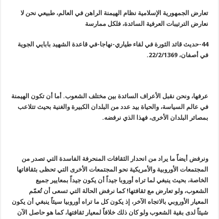
تعارض الجمهورية الإسلامية نظام الهيمنة الراهن في العالم، طبيعي نحن لا
نعارض الترتيبات العرفية السائدة، فلكل ممارسة
44-حديث قائد الثورة في لقاء طياري-نهاجا-في قاعدة الشهيد بابايي الجوية
في أصفان، 22/2/1369.
عرفها، ونحن نقبل الأعراف السائدة بين مختلف الشعوب. أما أن تكون الهيمنة
في عالم السياسة، والحياة بيد عدد من البلدان الكبيرة والغنية بحيث تتلاعب
بمصائر البلدان الأخرى، فهذا الذي نرفضه.
ونرفض أيضاً ما يراد من انحدار الثقافات المنحرفة الفاسدة التي تصدر من
المجتمعات الأوروبية والأمريكية نحو المجتمعات الأخرى التي تحظى بثقافاتها
الخاصة، بحيث ينبغي لما تراه أوروبا جيداً أن يكون جيداً بمعايير جميع
الشعوب، ولو تعارض مع ثقافتها! كما نرفض الحالة التي تسعى أن تُعمّم
المعيار الأوروبي بالاتجاه الآخر، إذ يكون كل ما تراه أوروبيا سيئاً ينبغي أن يكون
شيئاً لدى بقية الشعوب ولو كان ذلك خلافاً لمعيار ثقافتها، كما هو حاصل الآن