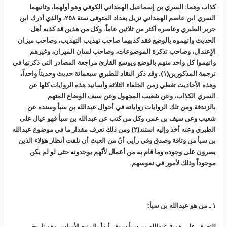
كذاب وهما: السري بن إسماعيل الهمداني الكوفي وهو أولهما، وثانيهما
السري ابن عاصم الهمداني نزيل بغداد المتوفى سنة ٢٥٨، والذي أدرك ابن
جرير الطبري وعاصره أكثر من ثلاثين عاماً. وكل من هذين قد كذبه أهل
الحديث واتهموه بالوضع فقد كذبهما صاحب تهذيب التهذيب، وصاحب ميزان
الإِعتدال، وصاحب تذكرة الموضوعات، وصاحب لسان الميزان، وغيرهم
واتهموا كل واحد منهم بالوضع ويوسع القارئ مراجعة المصادر التي ذكرتها في
ترجمة المذكورين(١). وقد ذكر النقاد للطبري سبعمائة حديث وحديثاً واحداً،
وهذه الأحاديث تغطي زمن الخلفاء الثلاثة وأسانيد هذه الروايات كلها عن
السري الكذاب، وعن شعيب المجهول وعن سيف الوضاع المتهم
بالزندقة.
ومن تلك الروايات رواياته في أحوال عبدالله بن سبأ وسنده عن
شعيب وعن سيف بن عمر، وكل من كتب عن عبدالله بن سبأ فهو عيال على
الطبري وعنه أخذ وإليه استند(٢) ومن ذلك تعرف مقدار ما في موضوع عبدالله
بن سبأ من وثاقة وصدق وفي رأيي أنّ من العبث أن نلفت أنظار هؤلاء الذين
يصرون على وجوده وما قام به من أعمال لأنّهم يوجدونه حتى لو لم يكن
موجوداً وذلك لأمور في نفوسهم.
١ ـ من هو عبدالله بن سبأ:
للتعرف على هوية عبدالله بن سبأ سوف أبدأ بالمنبع الأساس وهو تاريخ