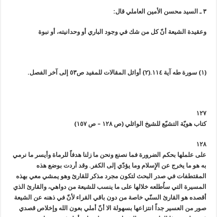
٣ ـ السيد محسن الأمين العاملي قال:
وعقيدة الشيعة أنّ كل من شك في وجود الباري أو وحدانيته، أو نبوة
(١) سورة طه آية ١١٤.
(٢) أوائل المقالات للمفيد ص٥٣ إلى آخر الفصل.
١٢٧
كتاب هويّة التشيّع للشيخ الوائلي (ص ١٢٨ – ص ١٥٧)
١٢٨
على علملها بحكم الضرورة فما نصنع ونحن ما زلنا هدفاً للرماة وأيسر ما نرمي
به هو ما يخرج عن الإِسلام وما يؤدّي إلى الكفر. وقد أردت بوضع هذه
المقتطفات في صدر البحث لتكون مجرد مذكر للقارئ وهو يمشي معي بهذه
المسيرة التي ساُطلعه خلالها على ما ينسب للشيعة من دواهي، والقارئ الذي
أقصده هو القارئ السنّي خاصة من دون باقي القراء لأنّ في ذهنه عن الشيعة
صور من العسير جداً انتزاعها بسهولة الا أنّ أملي بعون الله وإخلاص قصدي