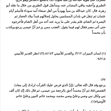
الطبري واُعقبه بباقي المصادر عنه، وسأنقل قول الطبري من خلال ما نقله أبو
زهرة، قال: كان عبدالله بن سبأ يهودياً من أهل صنعاء اُمه سوداء فأسلم أيام
عثمان ثم تنقل في بلدان المسلمين يحاول إضلالهم فبدأ ببلاد الحجاز ثم
البصرة ثم الشام، فلم يقدر على ما يريد عند أحد من أهل الشام فأخرجوه
حتى أتى مصر فقال لهم فيما يقول: العجب ممن يزعم أنّ عيسى يرجع ويكذب
بأن محمداً
(١) لسان الميزان ٣/١٢، والغدير للأميني ٨/١٤٣.
(٢) انظر الغدير للأميني
٩/٢١٨.
١٣٢
يرجع وقد قال الله تعالى: (إنّ الذي فرض عليك القرآت لرادك إلى معاد)
القصص/٨٥.
ثم أنّ محمداً أحق بالرجعة من عيسى، ثم قال ذلك إنّه كان ألف
نبي ولكل نبي وصي وعليّ وصي محمد، ومحمد خاتم النبين وعليّ خاتم
الأوصياء(١).