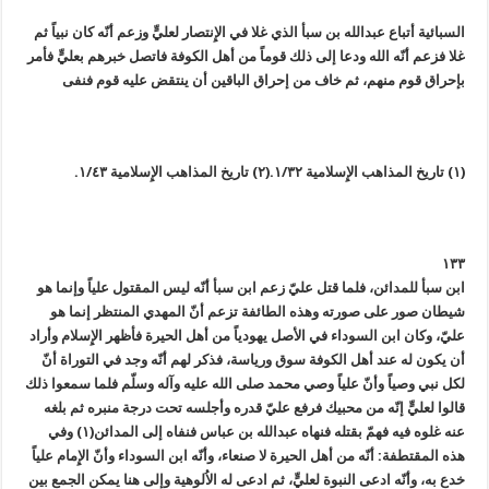
السبائية أتباع عبدالله بن سبأ الذي غلا في الإِنتصار لعليٍّ وزعم أنّه كان نبياً ثم
غلا فزعم أنّه الله ودعا إلى ذلك قوماً من أهل الكوفة فاتصل خبرهم بعليٍّ فأمر
بإحراق قوم منهم، ثم خاف من إحراق الباقين أن ينتقض عليه قوم فنفى
(١) تاريخ المذاهب الإِسلامية ١/٣٢.
(٢) تاريخ المذاهب الإِسلامية ١/٤٣.
١٣٣
ابن سبأ للمدائن، فلما قتل عليّ زعم ابن سبأ أنّه ليس المقتول علياً وإنما هو
شيطان صور على صورته وهذه الطائفة تزعم أنّ المهدي المنتظر إنما هو
عليّ، وكان ابن السوداء في الأصل يهودياً من أهل الحيرة فأظهر الإِسلام وأراد
أن يكون له عند أهل الكوفة سوق ورياسة، فذكر لهم أنّه وجد في التوراة أنّ
لكل نبي وصياً وأنّ علياً وصي محمد صلى الله عليه وآله وسلّم فلما سمعوا ذلك
قالوا لعليٍّ إنّه من محبيك فرفع عليّ قدره وأجلسه تحت درجة منبره ثم بلغه
عنه غلوه فيه فهمّ بقتله فنهاه عبدالله بن عباس فنفاه إلى المدائن(١) وفي
هذه المقتطفة: أنّه من أهل الحيرة لا صنعاء، وأنّه ابن السوداء وأنّ الإِمام علياً
خدع به، وأنّه ادعى النبوة لعليٍّ، ثم ادعى له الاُلوهية وإلى هنا يمكن الجمع بين