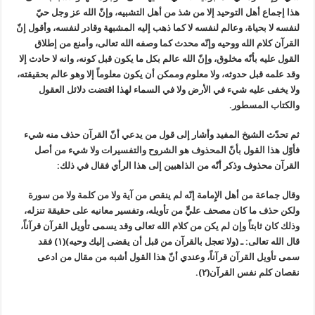
هذا إجماع أهل التوحيد إلا من شذ من أهل التشبيه، وإنّ الله عز وجل حيّ
لنفسه لا بحياة، وعالم لنفسه لا كما ذهب إليه المشبهة وقادر لنفسه، وأقول إنّ
القرآن كلام الله ووحيه وإنّه محدث كما وصفه الله تعالى، وأمنع من إطلاق
القول عليه بأنّه مخلوق، وإنّ الله عالم بكل ما يكون قبل كونه، وانه لا حادث إلا
وقد علمه قبل حدوثه، ولا معلوم وممكن أن يكون معلوماً إلا وهو عالم بحقيقته،
ولا يخفى عليه شيء في الأرض ولا في السماء لهذا اقتضت دلائل العقول
والكتاب المسطور.
ثم تحدّث الشيخ المفيد وأشار إلى قول من يدعي أنّ القرآن حذف منه شيء
فأوّل هذا القول بأنّ المحذوف هو الشروح والتفسيرات ولا شيء من أصل
القرآن محذوف وذكر أنّه من الذاهبين إلى هذا الرأي فقال في ذلك:
وقال جماعة من أهل الإِمامة إنّه لم ينقص من آية ولا من كلمة ولا من سورة
ولكن حذف ما كان مصحف عليٍّ من تأويله، وتفسير معانيه على حقيقة تنزله،
وذلك كان ثابتاً وإن لم يكن من كلام الله تعالى وقد يسمى تأويل القرآن قرآناً،
قال الله تعالى: ـ (ولا تعجل بالقرآن من قبل أن يقضى إليك وحيه)(١) فقد
سمى تأويل القرآن قرآناً، وعندي أنّ هذا القول أشبه من مقال من ادعى
نقصان كلم نفس القرآن(٢).