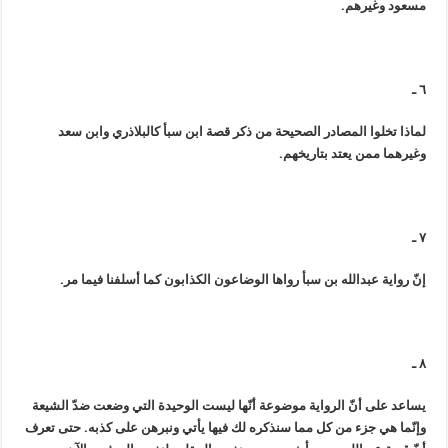
مسعود وغيرهم.
٦ ـ
لماذا تخلوا المصادر الصحيحة من ذكر قصة ابن سبأ كالبلاذري وابن سعد
وغيرهما ممن يعتد بتاريخهم.
٧ ـ
إنّ رواية عبدالله بن سبأ رواها الوضاعون الكذابون كما أسلفنا فيما مر.
٨ ـ
يساعد على أنّ الرواية موضوعة أنّها ليست الوحيدة التي وضعت ضدّ الشيعة
وإنّما هي جزء من كل مما سنذكره لك فيها يأتي ونبرهن على كذبه. حتى تعرف