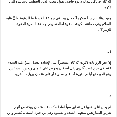
أنّه كان في كل بلد له دعوة خاصة، يقول محب الدين الخطيب بأسانيده التي
ذكرها:
ومن دهاء ابن سبأ ومكره أنّه كان يبث في جماعة الفسطاط الدعوة لعليٍّ عليه
السلام وفي جماعة الكوفة الدعوة لطلحة، وفي جماعة البصرة الدعوة
للزبير(٣).
٤ ـ
إنّ بض الروايات ذكرت أنّه كان مقتصراً على الإِشادة بفضل عليٍّ عليه السلام
فقط في حين ذهب آخرون إلى أنه كان يحرض على عثمان ويدس الدسائس
وهو الذي دفع أبا ذر للثورة أما على معاوية أو على عثمان بروايات اُخرى.
٥ ـ
لم يعلل لنا واضعوا خرافة ابن سبأ لماذا سكت عنه عثمان وولاته مع أنّهم
ضربوا المعارضين بمنتهى الشدة والقسوة وهم من خيرة الصحابة كعمار وابن