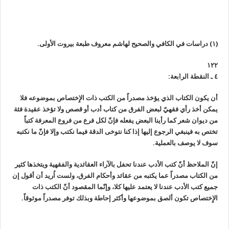
(١) دراسات في الكافي والصحيح لهاشم معروف طبعة بيروت الأولى.
١٢٢
٤ ـ النقطة الرابعة:
أن يكون الكتاب الذي يؤخذ مصدراً من الكتب ذات الإِختصاص بموضوعه فلا
يمكن أخذ رأي فقهيّ لبعض الفرق من كتاب أدب أو قصص ولا تؤخذ عقيدة فئة
من ديوان شعر كما رأينا البعض يفعله فإنّ لكل فرع من فروع المعرفة كتباً
تختص به فينبغي الرجوع إليها إذا كنا نتوخى الدقة فيما نكتب وإلا فإنّ ما نكتبه
سوف لا يوصف بالعملية.
إنّ الملاحظ أنّ كتب الأدب عندنا تحفل بالآراء العقائدية والفقهية ويتخذها كثير
من الكتاب مصدراً عما يكتبه من عقائد وأحكام الفرق، ولست اُريد أن أقول إن
جميع كتب الأدب عندنا لا يعتمد عليها كلا، وإنّما المقصود أنّ الكتب ذات
الإِختصاص تكون ألصق بموضوعها وأكثر إحاطة وبذلك توفر مصدراً موثوقاً.