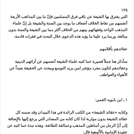
١٢٥
التي يفترق بها الشيعة عن باقي فرق المسلمين فإنّ ما بين المذاهب الأربعة
أنفسهم من نقاط الخلاف أضعاف ما يوجد بين السنة والشيعة بل إنّ علماء
المذهب الواحد وفقهائهم بينهم من الحلاف أكثر مما بين الشيعة والسنة بدون
مبالغة، وربما يرد علينا ما يؤيد هذه الدعوى خلال البحث في فقرات قادمة.
عقائدهم بأقلامهم
سأذكر هنا جملاً قصيرة عما كتبه علماء الشيعة أنفسهم عن آرائهم الدينية
وعقائدهم لتكون مجرد مؤشر لمن يريد التوسع ويبحث عن الحقيقة بعيداً عن
الأهواء والعواطف.
١ ـ ابن بابويه القمي:
وكتابه «عقائد الشيعة» من الكتب الرائدة في هذا الميدان وقد ضمنه كل
عقائد الشيعة بدون مواربة لذا كان كتابه من المصادر التي يرجع إليها بالإِضافة
إلى أنّ الرجل من أساطين المذهب وعمالقة الطائفة. وهذه نبذة عما كتبه عن
عقيدة الإِمامية بالاُلوهية قال: