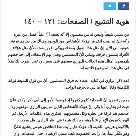
هوية التشيع / الصفحات: ١٢١ – ١٤٠
من سمي شيعياً وليس له من مضمون إلا أنّه يعتقد أنّ علياً أفضل من غيره
وأنّه حيّ لم يمت انقرض هؤلاء الأشخاص من الوجود وهناك من يعدهم فرقة
شيعية إلى الآن.
إنّ مثل هذا القول يضحك ويبكي، فهو يضحك لأنّ مثل هؤلاء
الأفراد يسمون فرقة، وبيكي لأنّ المسلمين وصل بهم الإسفاف إلى حد جعلهم
يلتمسون أمثال هذه الحالات للتهريج بعضهم على بعض. ودعني أضرب لك مثلاً
في مثل هذا الموضوع فانتبه له:
فقد ذكر الرازي في كتابه اعتقادات فرق المسلمين: أنّ من فرق الشيعة فرقة
الكاملية وقال عنها ما يلي بالحرف الواحد:
وهم يزعمون أنّ الصحابة كلهم كفروا إذ فوضوا الأمر إلى أبي بكر، وكفر عليّ
حيث لم يحارب أبا بكر، إنّ هؤلاء الأشخاص الذين لم يبين الرازي موقعهم ولا
عددهم هم فرقة في نظره وكل مضمونهم الفكري هذه الكلمات الأربعة، ثم
انّهم يكفرون الإِمام علياً وهم مع ذلك شيعة في نظر الرازي، هل سمعت
بالأكوس عريض اللحية، إنّه هؤلاء هل رأيت هذا التناقض شيعي يتشيع لعليٍّ
وهو بكفّر علياً، هل رأيت الخصومة كيف تنسي الإِنسان حتى البدهيات، وأي