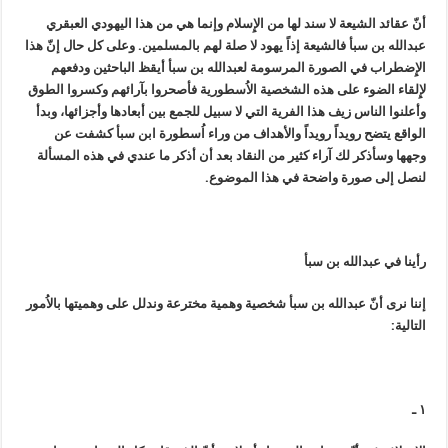
أنّ عقائد الشيعة لا سند لها من الإِسلام وإنما هي من هذا اليهودي العبقري
عبدالله بن سبأ فالشيعة إذاً يهود لا صلة لهم بالمسلمين. وعلى كل حال إنّ هذا
الإِضطراب في الصورة المرسومة لعبدالله بن سبأ أيقظ الباحثين ودفعهم
لإِلقاء الضوء على هذه الشخصية الاُسطورية فأصحروا بآرائهم وكسروا الطوق
وأعلنوا الناس زيف هذا الفرية التي لا سبيل للجمع بين أبعادها وأجزائها، وبدأ
الواقع يتضح رويداً رويداً والأهداف من وراء اُسطورة ابن سبأ كشفت عن
وجهها وسأذكر لك آراء كثير من النقاد بعد أن أذكر ما عندي في هذه المسألة
لنصل إلى صورة واضحة في هذا الموضوع.
رأينا في عبدالله بن سبأ
إننا نرى أنّ عبدالله بن سبأ شخصية وهمية مخترعة وندلل على وهميتها بالاُمور
التالية:
١ ـ