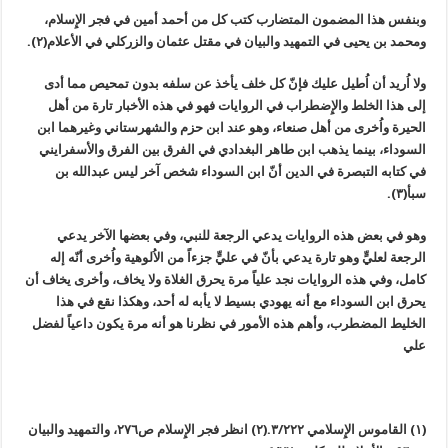
وبنفس هذا المضمون المتضارب كتب كل من أحمد أمين في فجر الإِسلام،
ومحمد بن يحيى في التمهيد والبيان في مقتل عثمان والزركلي في الأعلام(٢).
ولا اُريد أن اُطيل عليك فإنّ كل خلف يأخذ عن سلفه بدون تمحيص مما أدى
إلى هذا الخلط والإِضطراب في الروايات فهو في هذه الأخبار تارة من أهل
الحيرة واُخرى من أهل صنعاء، وهو عند ابن حزم والشهرستاني وغيرهما ابن
السوداء، بينما يذهب ابن طاهر البغدادي في الفرق بين الفرق والأسفرايني
في كتابه التبصرة في الدين أنّ ابن السوداء شخص آخر ليس عبدالله بن
سبأ(٣).
وهو في بعض هذه الروايات يدعي الرجعة للنبي، وفي بعضها الآخر يدعي
الرجعة لعليٍّ وهو تارة يدعي بأنّ في عليٍّ جزءاً من الاُلوهية واُخرى أنّه إله
كامل، وفي هذه الروايات نجد علياً مرة يحرق الغلاة ولا يخاف، وأخرى يخاف أن
يحرق ابن السوداء مع أنه يهودي بسيط لا يأبه له أحد، وهكذا نقع في هذا
الخليط المضطرب، وأهم هذه الأمور في نظرنا هو أنه مرة يكون داعياً لفضل
علي
(١) القاموس الإِسلامي ٣/٢٢٢.
(٢) انظر فجر الإِسلام ص٢٧٦، والتمهيد والبيان