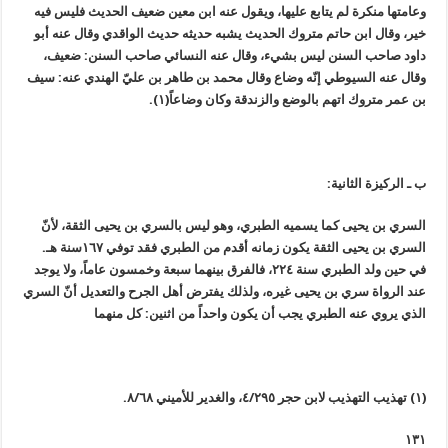
وعامتها منكرة لم يتابع عليها، ويقول عنه ابن معين ضعيف الحديث فليس فيه
خير، وقال ابن حاتم متروك الحديث يشبه حديثه حديث الواقدي وقال عنه أبو
داود صاحب السنن ليس بشيء، وقال عنه النسائي صاحب السنن: ضعيف،
وقال عنه السيوطي إنّه وضاع وقال محمد بن طاهر بن عليّ الهندي عنه: سيف
بن عمر متروك اتهم بالوضع والزندقة وكان وضاعاً(١).
ب ـ الركيزة الثانية:
السري بن يحيى كما يسميه الطبري، وهو ليس بالسري بن يحيى الثقة، لأنّ
السري بن يحيى الثقة يكون زمانه أقدم من الطبري فقد توفي ١٦٧سنة هـ.
في حين ولد الطبري سنة ٢٢٤، فالفرق بينهما سبعة وخمسون عاماً، ولا يوجد
عند الرواة سري بن يحيى غيره، ولذلك يفترض أهل الجرح والتعديل أنّ السري
الذي يروي عنه الطبري يجب أن يكون واحداً من اثنين: كل منهما
(١) تهذيب التهذيب لابن حجر ٤/٢٩٥، والغدير للأميني ٨/٦٨.
١٣١