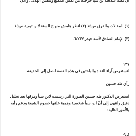
أنّ قصة عبدالله بن سبأ خرجت من نفس المقلع ولنفس الهدف. والآن
(١) المقالات والفرق ص١٥.
(٢) انظر هامش منهاج السنة لابن تيمية ص١٥.
(٣) الإِمام الصادق لأسد حيدر ٦/٢٣٧.
١٣٧
لنستعرض آراء النقاد والباحثين في هذه القصة لنصل إلى الحقيقة.
رأي طه حسين
استعرض الدكتور طه حسين الصورة التي رسمت لابن سبأ ومزقها بعد تحليل
دقيق وانتهى إلى أنّ ابن سبأ شخصية وهمية خلقها خصوم الشيعة ودعم رأيه
بالاُمور التالية:
أولاً: