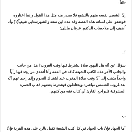
ثالثاً:
إنّ الشعبي نفسه متهم بالتشيع فلا يصدر منه مثل هذا القول وإنما اختاروه
فوضعوا على لسانه هذه القصة وقد عده ابن سعد والشهرستابي شيعياً(١) وأنا
اُضيف إلى ملاحضات الدكتور عرفان مايلي:
أ ـ
سؤال عن أنّه هل لليهود صلاة يشترط فيها وقت الغروب؟ هذا من جانب
والجانب الآخر هذه الكتب الشيعة كافة في الفقه وأنا أتحدى من يجد فيها رأياً
واحداً يذهب إلى أنّ وقت صلاة المغرب عند اشتباك النجوم وإنّما إجماعهم أنّه
بعد غروب الشمس مباشرة ويحتاطون فيشترط بعضهم ذهاب الحمرة
المشرقية فليراجع القارئ أي كتاب فقه من كتبهم.
ب ـ
أما الجهاد فإنّ باب الجهاد في كل كتب الشيعة كفيل بالرد على هذه الفرية فإنّ