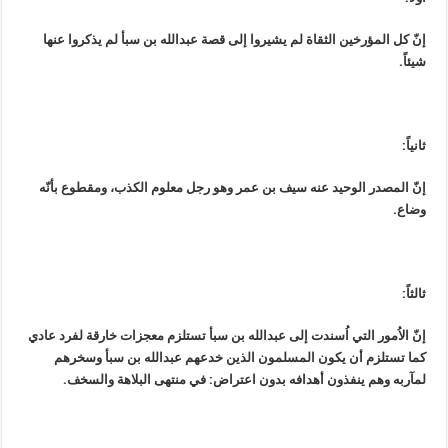
إنّ كل المؤرخين الثقاة لم يشيروا إلى قصة عبدالله بن سبأ لم يذكروا عنها
شيئاً.
ثانياً:
إنّ المصدر الوحيد عنه سيف بن عمر وهو رجل معلوم الكذب، ومقطوع بأنّه
وضاع.
ثالثاً:
إنّ الاُمور التي اُسندت إلى عبدالله بن سبأ تستلزم معجزات خارقة لفرد عادي
كما تستلزم أن يكون المسلمون الذين خدعهم عبدالله بن سبأ وسخرهم
لمآربه وهم ينفذون أهدافه بدون اعتراض: في منتهى البلاهة والسخف.