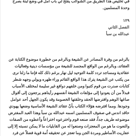
في تخليص هذا الطريق من الشوائب يفتح لي باب أمل في وضع لبنة بصرح
وحدة المسلمين.
١٢٩
الفصل الثاني
عبدالله بن سبأ
بالرغم من وفرة المصادر عن الشيعة وبالرغم من خطورة موضوع الكتابة عن
العقائد، وبالرغم من الواقع المجسد للشيعة من مؤسسات دينية وفعاليات
عقائدية ومساجد تردد كلمة التوحيد ليل نهار برغم ذلك كله فإننا ما زلنا نرى
من يكتب عن الشيعة يترك هذا الواقع القائم وراء ظهره ويولي وجهه شطر
كتابات صدرت من قوم كتبوا ومن خلفهم دوافع غير سليمة لمختلف الأسباب
فبدلاً من أن يعودوا إلى مؤلفات الشيعة أنفسهم رأيناهم يرجعون إلى أقوال
صاغها الوهم وافترضها الحقد وخلقتها الخصومة وقد يكون الجهل أحد عوامل
وجودها. ومما افترضه هؤلاء الكتاب بأنّ عقائد الشيعة الأساسية وضعها يهودي
حاقد اندس في صفوف المسلمين اسمه عبدالله بن سبأ.
وهذا العبد المفترض
موضوعه طريف جداً، فقد صنعه قوم واخترعوه اختراعاً وأعطوه من الصفات
والنعوت ما هو من المعجزات وصنعوا له من القابليات ما لا يمكن نسبته إلا إلى
عفاريت الأساطير ومردة الجن وما تعجز عن تحقيقه اُمة قوية فضلاً عن فرد