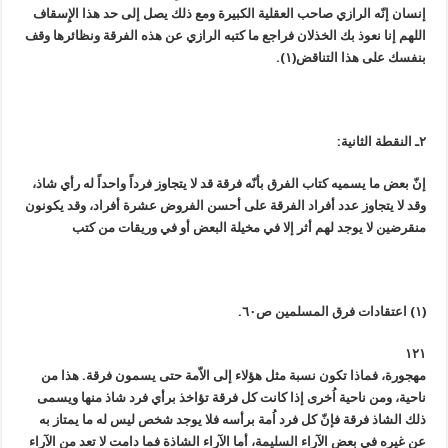
إنسان إنّه الرازي صاحب العقلية الكبيرة ومع ذلك يصل إلى حد هذا الإِسقاف
اللهم إنا نعوذ بك الخذلان فراجع ما كتبه الرازي عن هذه الفرقة ونظائرها وقف
بنفسك على هذا التناقض(١).
٢ـ النقطة الثانية:
إنّ بعض ما يسميه كتاب الفرق بأنّه فرقة قد لا يتجاوز فرداً واحداً له رأي شاذ،
وقد لا يتجاوز عدد أفراد الفرقة على أحسن الفروض عشرة أفراد، وقد يكونون
منقرضين لا يوجد لهم أثر إلا في مخيلة البعض أو في وريقات من كتب
(١) اعتقادات فرق المسلمين ص٦٠.
١٢١
مهجورة، فماذا تكون نسبة مثل هؤلاء إلى الاّمة حتى يسمون فرقة. هذا من
ناحية، ومن ناحية اُخرى إذا كانت كل فرقة تؤاخذ برأي فرد شاذ منها ويسمى
ذلك الشاذ فرقة فإنّ كل فرد اُمة برأسه فلا يوجد شخص ليس له ما يمتاز به
عن غيره في بعض الآراء السليمة، أما الآراء الشاذة فما دامت لا تعد من الآراء