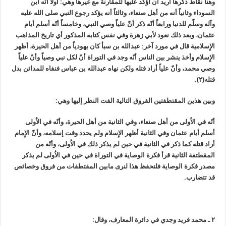
وهنا نقاط ذكرها اُريد أن اُؤكد عليها للمقارنة مع غيرها وهي: أولاً أنّه ابن
السوداء وثانياً أنه من أهل صنعاء، وثالثاً أنه يؤكد رجوع النبي صلى الله عليه
وآله وسلّم للدنيا ورابعاً أنّه ذكر أنّ علياً وصي النبي، وخامساً أنّه أسلم أيام
عثمان، وبعد ذلك نعود لأبي زهرة وفي نفس كتابه المذكور أي تاريخ المذاهب
الإِسلامية قال في مورد آخر: عبدالله بن سبأ كان يهودياً من أهل الحيرة، أظهر
الإِسلام وأخذ ينشر بين الناس أنّه وجد في التوراة أنّ لكل نبي وصياً وأنّ علياً
وصي محمد، وأنّ علياً أراد قتله ولكن نهاه عبدالله بن عباس فنفاه للمدائن بدل
قتله(٢).
وبين هذين المقتطفتين الفروق التالية الفت النظر إليها وهي:
أنّه في الاُولى من أهل صنعاء، وفي الثانية من أهل الحيرة، وأنّه في الاُولى
أسلم أيام عثمان وفي الثانية أظهر الإِسلام ولم يحدد وقت إسلامه، وأنّ الإِمام
أراد قتله كما ذكر في الثانية في حين لم يذكر ذلك في الاُولى، وأنّه من
المقطتفة الثانية قرأ فكرة الوصاية في التوراة في حين في الاُولى لم يذكر
مصدر فكرة الوصاية فلنحفظ هذا لنرى مابين المقتطفات من فروق وخصائص
قد تتضارب.
٢ ـ محمد فريد وجدي في دائرة المعارف، وقال: