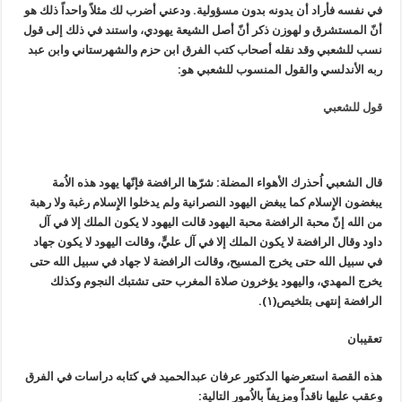
في نفسه فأراد أن يدونه بدون مسؤولية. ودعني أضرب لك مثلاً واحداً ذلك هو
أنّ المستشرق و لهوزن ذكر أنّ أصل الشيعة يهودي، واستند في ذلك إلى قول
نسب للشعبي وقد نقله أصحاب كتب الفرق ابن حزم والشهرستاني وابن عبد
ربه الأندلسي والقول المنسوب للشعبي هو:
قول للشعبي
قال الشعبي اُحذرك الأهواء المضلة: شرّها الرافضة فإنّها يهود هذه الاُمة
يبغضون الإِسلام كما يبغض اليهود النصرانية ولم يدخلوا الإِسلام رغبة ولا رهبة
من الله إنّ محبة الرافضة محبة اليهود قالت اليهود لا يكون الملك إلا في آل
داود وقال الرافضة لا يكون الملك إلا في آل عليٍّ، وقالت اليهود لا يكون جهاد
في سبيل الله حتى يخرج المسيح، وقالت الرافضة لا جهاد في سبيل الله حتى
يخرج المهدي، واليهود يؤخرون صلاة المغرب حتى تشتبك النجوم وكذلك
الرافضة إنتهى بتلخيص(١).
تعقيبان
هذه القصة استعرضها الدكتور عرفان عبدالحميد في كتابه دراسات في الفرق
وعقب عليها ناقداً ومزيفاً بالاُمور التالية: