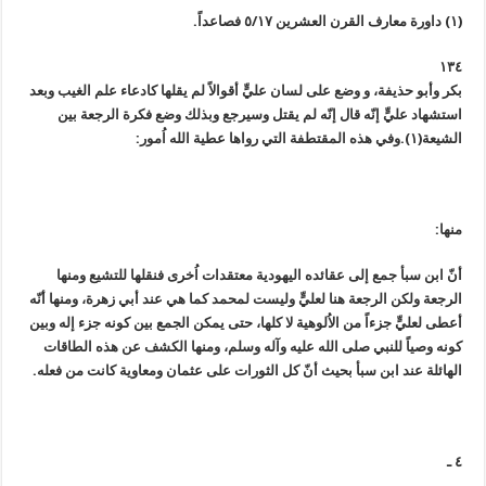
(١) داورة معارف القرن العشرين ٥/١٧ فصاعداً.
١٣٤
بكر وأبو حذيفة، و وضع على لسان عليٍّ أقوالاً لم يقلها كادعاء علم الغيب وبعد
استشهاد عليٍّ إنّه قال إنّه لم يقتل وسيرجع وبذلك وضع فكرة الرجعة بين
الشيعة(١).
وفي هذه المقتطفة التي رواها عطية الله اُمور:
منها:
أنّ ابن سبأ جمع إلى عقائده اليهودية معتقدات اُخرى فنقلها للتشيع ومنها
الرجعة ولكن الرجعة هنا لعليٍّ وليست لمحمد كما هي عند أبي زهرة، ومنها أنّه
أعطى لعليٍّ جزءاً من الاُلوهية لا كلها، حتى يمكن الجمع بين كونه جزء إله وبين
كونه وصياً للنبي صلى الله عليه وآله وسلم، ومنها الكشف عن هذه الطاقات
الهائلة عند ابن سبأ بحيث أنّ كل الثورات على عثمان ومعاوية كانت من فعله.
٤ ـ