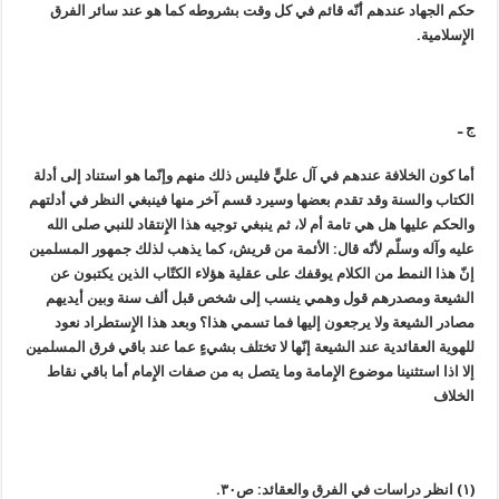
حكم الجهاد عندهم أنّه قائم في كل وقت بشروطه كما هو عند سائر الفرق
الإِسلامية.
ج ـ
أما كون الخلافة عندهم في آل عليٍّ فليس ذلك منهم وإنّما هو استناد إلى أدلة
الكتاب والسنة وقد تقدم بعضها وسيرد قسم آخر منها فينبغي النظر في أدلتهم
والحكم عليها هل هي تامة أم لا، ثم ينبغي توجيه هذا الإِنتقاد للنبي صلى الله
عليه وآله وسلّم لأنّه قال: الأئمة من قريش، كما يذهب لذلك جمهور المسلمين
إنّ هذا النمط من الكلام يوقفك على عقلية هؤلاء الكتّاب الذين يكتبون عن
الشيعة ومصدرهم قول وهمي ينسب إلى شخص قبل ألف سنة وبين أيديهم
مصادر الشيعة ولا يرجعون إليها فما تسمي هذا؟ وبعد هذا الإِستطراد نعود
للهوية العقائدية عند الشيعة إنّها لا تختلف بشيءٍ عما عند باقي فرق المسلمين
إلا اذا استثنينا موضوع الإِمامة وما يتصل به من صفات الإِمام أما باقي نقاط
الخلاف
(١) انظر دراسات في الفرق والعقائد: ص٣٠.