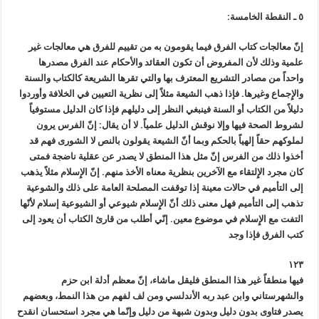
٥ ـ النقطة الخامسة:
إنّ معالجات كتاب الفرق فيما يقومون به من تقييم للفرق هي معالجات غير
علمية وذلك لأن المفروض أن تكون العقائد والأحكام عند الفرق مصدرها
واحداً من مصادر التشريع المعترف بها والتي تقرها الشريعة كالكتاب والسنة
والإِجماع وغيرها. فإذا ذهب الشيعة مثلاً إلى نظرية التعيين في الخلافة وأوردوا
دليلاً من الكتاب أو السنة فينبغي النظر إلى دليلهم فإذا كان الدليل مستوفياً
لشروط الصحة فيها وإلا نوقش الدليل علمياً. لا أن يقال: إنّ الفرس يرون
لملوكهم حقاً إلهياً بالحكم وبما أنّ الشيعة يقولون بالنص لا الشورى فهم قد
أخذوا ذلك من الفرس إنّ مثل هذا المنطق لا يصدر عن عقلية ناضجة فمتى
كان مجرد الإِلتقاء مع الآخرين بنظرية معناه الأخذ منهم. إنّ الإِسلام مثلاً يذهب
إلى التأميم في حالات معينة إذا توقفت المصلحة العامة على ذلك والشوعية
تذهب إلى التأميم فهل معنى ذلك أنّ الإِسلام شيوعي أو الشيوعية إسلام لأنّها
التفت مع الإِسلام في موضوع معين. إنّي أطلب من قارئ الكتاب أن يعود إلى
كتب الفرق فإذا وجد
١٢٣
فيها منطقاً غير هذا المنطق فليقل ماشاء، إنّ معظم أدلة ابن حزم
والشهرستاني وابن عبد ربه الأندلسي ومن لف لفهم من هذا النمط، وبعضهم
يصدر فتاوى بدون دليل وبدون شبهة من دليل وإنّما هي مجرد استحسان انقدح