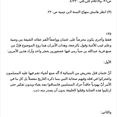
ص٩٦، والأعلام للزركلي ٤/٢٢٠.
(٣) انظر هامش منهاج السنة لابن تيمية ص٢٢٠.
١٣٥
فقط وأخرى يكون محرضاً على عثمان وواضعاً لأهم عقائد الشيعة من وصية
وعلم غيب للأئمة وقول بالرجعة، وهذان الأمران هما روح الموضوع فإنّ من
صنع فرية عبدالله بن سبأ رمى فيها عصفورين بحجر واحد وأراد هذين الأمرين:
الأول:
أنّ عثمان قتل بتحريض من السبائية لا أنّه صنع أشياء نقم فيها عليه المسلمون
واشتركوا في قتله وفيهم صحابة النبي مما ذكره التاريخ مفصلاً بل كل ما في
الأمر أنّ يهودياً حاقداً حرك المسلمين فانساقوا معه بغباء وبدون تفكير حتى
ارتكبوا هذه الجناية وقتلوا الخليفة بدون أن يصدر منه ذنب.
والثاني: