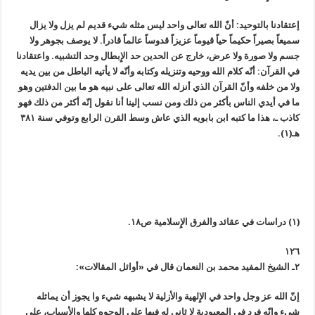
إعتقادنا بالتوحيد: أنّ الله تعالى واحد ليس مثله شيء قديم لم يزل ولا يزال
سميعاً بصيراً حكيماً حياً قيوماً عزيزاً قدوساً عالماً قادراً. لا يوصف بجوهر ولا
جسم ولا صورة ولا عرض، خارج عن الحدين حد الإِبطال وحد التشبيه. واعتقادنا
في القرآن: أنّه كلام الله ووحيه وتنزيله وكتابه وأنّه لا يأتيه الباطل من بين يديه
ولا من خلفه وأنّ القرآن الذي أنزله الله تعالى على نبيه هو ما بين الدفتين وهو
ما في أيدي الناس بأكثر من ذلك ومن نسب إلينا أنا نقول إنّه أكثر من ذلك فهو
كاذب ـ، هذا ما كتبه ابن بابويه الذي عاش وسط القرن الرابع وتوفي سنة ٣٨١
هـ(١).
(١) دراسات في عقائد والفرق الإِسلامية ص١٨.
١٢٦
٢ـ الشيخ المفيد محمد بن النعمان قال في «أوائل المقالات»:
إنّ الله عز وجل واحد في الإِلهية والأزلية لا يشبهه شيء وا يجوز أن يماثله
شيء وإنّه فرد في المعبودية لا ثاني له فيها على الوجوه كلها والأسباب، على