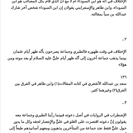
الإختلاف في أنّه هو ابن السوداء أم لا مع أنّ الذي قام بكل المصائب هو ابن
السوداء، وابن طاهر والإِسفرايني يقولان إن ابن السوداء شخص آخر شارك
عبدالله بن سبأ بمقالته.
٢ ـ
الإِختلاف في وقت ظهوره فالطبري وجماعة يصرحون بأنّه ظهر أيام عثمان
بينما يذهب جماعة آخرون إلى أنّه ظهر أيام عليٍّ عليه السلام أو بعد موته ومن
هؤلاء
١٣٦
سعد بن عبدالله الأشعري في كتابه المقالات(١) وابن طاهر في الفرق بين
الفرق(٢) وغيرهما كثير.
٣ ـ
الإضطراب في الروايات في أصل دعوته فبينما رأينا الطبري وجماعة معه
يقولون إنّ دعوته اقتصرت على الغلو في عليٍّ والإِنتصار لحقه وكل ما يدور
حول عليٍّ فقط نجد جماعة من المتأخرين يذهبون ومعهم أسانيدهم طبعاً إلى