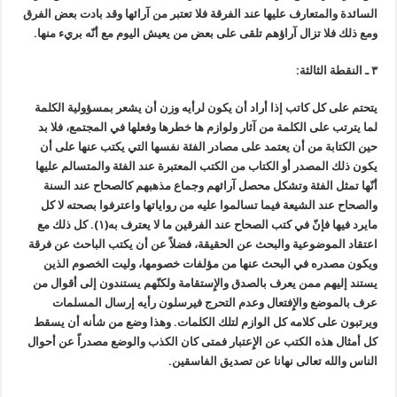
السائدة والمتعارف عليها عند الفرقة فلا تعتبر من آرائها وقد بادت بعض الفرق
ومع ذلك فلا تزال آراؤهم تلقى على بعض من يعيش اليوم مع أنّه بريء منها.
٣ ـ النقطة الثالثة:
يتحتم على كل كاتب إذا أراد أن يكون لرأيه وزن أن يشعر بمسؤولية الكلمة
لما يترتب على الكلمة من آثار ولوازم ها خطرها وفعلها في المجتمع، فلا بد
حين الكتابة من أن يعتمد على مصادر الفئة نفسها التي يكتب عنها على أن
يكون ذلك المصدر أو الكتاب من الكتب المعتبرة عند الفئة والمتسالم عليها
أنّها تمثل الفئة وتشكل محصل آرائهم وجماع مذهبهم كالصحاح عند السنة
والصحاح عند الشيعة فيما تسالموا عليه من رواياتها واعترفوا بصحته لا كل
مايرد فيها فإنّ في كتب الصحاح عند الفرقين ما لا يعترف به(١). كل ذلك مع
اعتقاد الموضوعية والبحث عن الحقيقة، فضلاً عن أن يكتب الباحث عن فرقة
ويكون مصدره في البحث عنها من مؤلفات خصومها، وليت الخصوم الذين
يستند إليهم ممن يعرف بالصدق والإِستقامة ولكنّهم يستندون إلى أقوال من
عرف بالموضع والإِفتعال وعدم التحرج فيرسلون رأيه إرسال المسلمات
ويرتبون على كلامه كل الوازم لتلك الكلمات. وهذا وضع من شأنه أن يسقط
كل أمثال هذه الكتب عن الإِعتبار فمتى كان الكذب والوضع مصدراً عن أحوال
الناس والله تعالى نهانا عن تصديق الفاسقين.