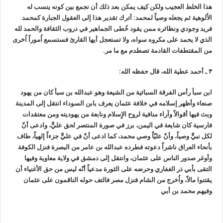
هذا الخلط العجيب ولكن كيف يمكن بعد ذلك أن نجمع بين كونه ينسب له
الاُلوهية ثم يجعله وصياً لمحمد: أترك تقدير هذا إلى العقول الجبارة كمحمد
فريد وجودي ونظائره ممن يقود خُطى الجماهير في دروب الثقافة والحمد لله
الذي لا يحمد على مكروه سواه، ولا تستعجل أيها القارئ فستسمع اُموراً اُخرى
من المقتطفات القادمة تصطدم مع ما مر.
٣ ـ أحمد عطية الله، قال حفظه الله:
ابن سبأ رأس الفرقة السبائية من الشيعة وهو عبدالله بن سبأ كان من يهود
صنعاء وأظهر إسلامه في خلافة عثمان يعرف بابن السوداء انتقل إلى المدينة
وبث فيها أقوالاً وآراء منافية لروح الإِسلام ونابعة من يهوديته ومن معتقدات
فارسية كان شايعة في اليمن، برز في صورة المنتصر لحق عليٍّ، وادعى أنّ
لكل نبيٍّ وصياً، وأنّ عليّاً وصي محمد، كما ادعى أنّ في عليٍّ جزءاً إلهياً، طاف
بأنحاء العراق ناشراً دعوته فطرده عبدالله بن عامر من البصرة فنزل الكوفة
وأوغر صدور الناس على عثمان، وانتقل إلى دمشق في ولاية معاوية وفيها
التقى بأبي ذر الغفاري وحرضه على الثورة مدعياً أنّه ليس من حق الأغنياء أن
يقتنوا مالاً، واُخرج من الشام فنزل مصر فالتف حوله الناقمون على عثمان
وفيهم محمد بن أبي