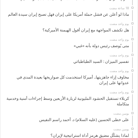
ماذا لو أعلن عن فشل حملة أمريكا على إيران فهل تصبح إيران سيدة العالم
‏يوم واحد مضت
هل تكشف المواجهة مع إيران أفول الهيمنة الأميركية؟
‏يوم واحد مضت
متى يُوصف رئيس دولة بأنه «غبي»
‏يوم واحد مضت
تفسير الميزان : السيد الطباطبائي
‏يوم واحد مضت
مخاوف إزاء جاهزيتها.. أميركا استخدمت كل صواريخها بعيدة المدى في
عدوانها على إيران
‏يوم واحد مضت
كربلاء تستقبل الحشود المليونية لزيارة الأربعين وسط إجراءات أمنية وخدمية
متكاملة
‏يومين مضت
على خطى الحسين (عليه السلام) د. أحمد راسم النفيس
‏يومين مضت
لماذا يشكّل مضيق هرمز أداة استراتيجية لإيران؟