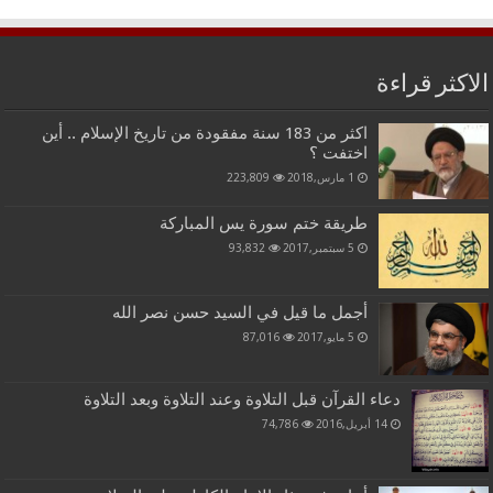
الاكثر قراءة
اكثر من 183 سنة مفقودة من تاريخ الإسلام .. أين
اختفت ؟
1 مارس,2018
223,809
طريقة ختم سورة يس المباركة
5 سبتمبر,2017
93,832
أجمل ما قيل في السيد حسن نصر الله
5 مايو,2017
87,016
دعاء القرآن قبل التلاوة وعند التلاوة وبعد التلاوة
14 أبريل,2016
74,786