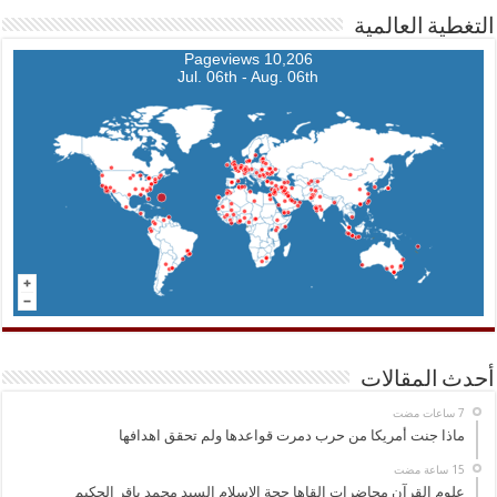
التغطية العالمية
10,206 Pageviews
Jul. 06th - Aug. 06th
أحدث المقالات
ماذا جنت أمريكا من حرب دمرت قواعدها ولم تحقق اهدافها
علوم القرآن محاضرات القاها حجة الاسلام السيد محمد باقر الحكيم