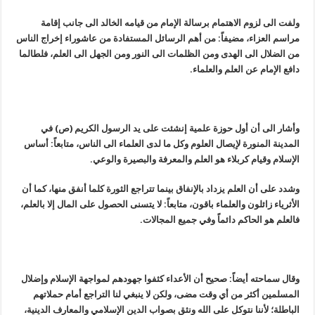
ولفت الى لزوم الاهتمام برسالة الإمام من قيامه الخالد الى جانب إقامة
مراسم العزاء، مضيفاً: من أهم الرسائل المستفادة من عاشوراء إخراج الناس
من الضلال الى الهدى ومن الظلمات الى النور ومن الجهل الى العلم، فلطالما
دافع الإمام عن العلم والعلماء.
وأشار الى أن أول حوزة علمية إنشئت على يد الرسول الكريم (ص) في
المدينة المنورة لإيصال العلوم وكل ما لدى العلماء الى الناس، متابعاً: أساس
الإسلام وقيام كربلاء هو العلم والمعرفة والبصيرة والوعي.
وشدد على أن العلم يزداد بالإنفاق بينما تتراجع الثورة كلما أنفق منها، كما أن
الأثرياء زائلون والعلماء باقون، متابعاً: لا يتسنى الحصول على المال إلا بالعلم،
فالعلم هو الحاكم دائماً وفي جميع المجالات.
وقال سماحته أيضاً: صحيح أن الأعداء كثفوا جهودهم لمواجهة الإسلام وإضلال
المسلمين أكثر من أي وقت مضى، ولكن لا ينبغي لنا التراجع أمام حملاتهم
الباطلة؛ لأننا نتوكل على الله ونثق بصواب الدين الإسلامي والمعارف الدينية،