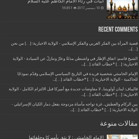
أبيات في رثاء الامام الكاظم عليه السلام
10 ديسمبر,2017
59,851
Recent Comments
قضية المرأة بين الفكر الغربي والفكر الإسلامي - الولاية الاخبارية: […] من نحن
[…]...
الشيخ قاسم: اتفاق الإطار في واشنطن مذلةٌ وعارٌ وتنازلٌ عن السيادة - الولاية
الاخبارية: […] *خطاب القائد […]...
الإمام الخامنئي شخصية فريدة في التاريخ السياسي الإسلامي وقدّم نموذجًا
للحاكمية - الولاية الاخبارية: […] *خطاب القائد […]...
قاليباف: لبنان أولويتنا.. لا مفاوضات جديدة مع أميركا قبل الالتزام الكامل - الولاية
الاخبارية: […] *خطاب القائد […]...
بين الركام والعطش.. غزة تواجه مأساة مزدوجة بفعل دمار الكيان الإسرائيلي -
الولاية الاخبارية: […] *خطاب القائد […]...
مقالات منوعة
الامام الخامنئي : لا نثق بأميركا وحلفائها