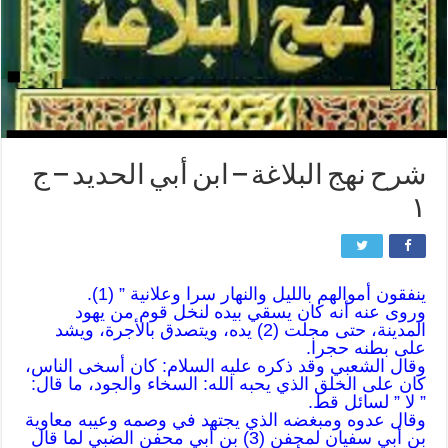
شرح نهج البلاغة – ابن أبي الحديد – ج
١
ينفقون أموالهم بالليل والنهار سرا وعلانية ” (1).
وروى عنه أنه كان يسقي بيده لنخل قوم من يهود
المدينة، حتى مجلت (2) يده، ويتصدق بالأجرة، ويشد
على بطنه حجرا.
وقال الشعبي وقد ذكره عليه السلام: كان أسخى الناس،
كان على الخلق الذي يحبه الله: السخاء والجود، ما قال:
” لا ” لسائل قط.
وقال عدوه ومبغضه الذي يجتهد في وصمه وعيبه معاوية
بن أبي سفيان لمحفن (3) بن أبي محفن الضبي لما قال