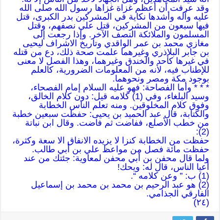
وقد عرفت أن أعظم غزاة غزاها رسول الله صلى الله
عليه وآله وأشدها نكاية في المشركين بدر الكبرى، قتل
فيها سبعون من المشركين، قتل علي نصفهم، وقتل
المسلمون والملائكة النصف الآخر. وإذا رجعت إلى
مغازي محمد بن عمر الواقدي وتاريخ الاشراف ليحيى
بن جابر البلاذري وغيرهما علمت صحة ذلك، دع من قتله
في غيرها كأحد والخندق وغيرهما، وهذا الفصل لا معنى
للإطناب فيه، لأنه من المعلومات الضرورية، كالعلم
بوجود مكة ومصر ونحوهما.
* * * وأما الفصاحة: فهو عليه السلام إمام الفصحاء،
وسيد البلغاء، وفي (1) كلامه قيل: دون كلام الخالق،
وفوق كلام المخلوقين. ومنه تعلم الناس الخطابة
والكتابة، قال عبد الحميد بن يحيى: حفظت سبعين خطبة
من خطب الأصلع، ففاضت ثم فاضت. وقال ابن نباتة
(2):
حفظت من الخطابة كنزا لا يزيده الانفاق الا سعة وكثرة،
حفظت مائة فصل من مواعظ علي بن أبي طالب.
ولما قال محفن بن أبي محفن لمعاوية: جئتك من عند
أعيا الناس، قال له: ويحك!
(1) ب: ” وعن كلامه “.
(2) هو عبد الرحيم بن محمد بن محمد بن إسماعيل
الفارقي الجذامي.
(٢٤)