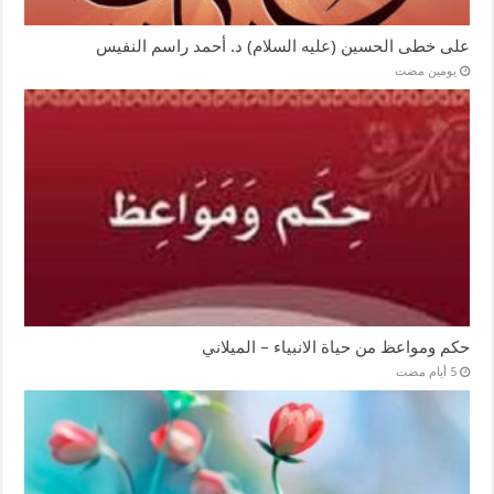
على خطى الحسين (عليه السلام) د. أحمد راسم النفيس
‏يومين مضت
حكم ومواعظ من حياة الانبياء – الميلاني