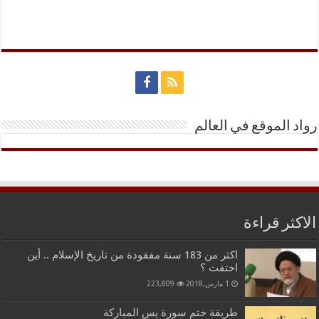
رواد الموقع في العالم
الاكثر قراءة
اكثر من 183 سنة مفقودة من تاريخ الإسلام .. أين
اختفت ؟
1 مارس,2018
223,809
طريقة ختم سورة يس المباركة