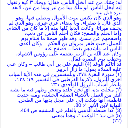
له: جئتك من عند أبخل الناس، فقال: ويحك “! كيف تقول
إنه أبخل الناس، لو ملك بيتا من تبر وبيتا من تبن، لأنفد
تبره قبل تبنه.
وهو الذي كان يكنس بيوت الأموال ويصلي فيها، وهو
الذي قال: يا صفراء، ويا بيضاء، غري غيري. وهو الذي لم
يخلف ميراثا، وكانت الدنيا كلها بيده إلا ما كان من الشام.
وأما الحلم والصفح: فكان أحلم الناس عن ذنب،
وأصفحهم عن مسئ، وقد ظهر صحة ما قلناه يوم
الجمل، حيث ظفر بمروان بن الحكم – وكان أعدى
الناس له، وأشدهم بغضا – فصفح عنه.
وكان عبد الله بن الزبير يشتمه على رؤوس الاشهاد،
وخطب يوم البصرة فقال:
قد أتاكم الوغد (4) اللئيم علي بن أبي طالب – وكان علي
عليه السلام يقول: ما زال الزبير
(١) سورة البقرة ٢٧٤، وللمفسرين في هذه الآية أسباب
أخرى للنزول، ذكرها القرطبي في التفسير ١٩: ١٢٨،
وانظر أسباب النزول للواحدي ٢٣١.
(٢) مجلت يده، أي ثخن جلده وتعجز وظهر فيه ما يشبه
البثر من العمل بالأشياء الصلبة الخشنة، ومنه حديث
فاطمة، أنها شكت إلى علي مجل يديها من الطحن.
النهاية لابن الأثير 4: 80.
(3) كذا ضبطه الذهبي بالقلم في المشتبه ص 464.
(5) في ب: ” الوغب “، وهما بمعنى.
(٢٢)