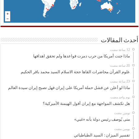
أحدث المقالات
ماذا جنت أمريكا من حرب دمرت قواعدها ولم تحقق اهدافها
علوم القرآن محاضرات القاها حجة الاسلام السيد محمد باقر الحكيم
ماذا لو أعلن عن فشل حملة أمريكا على إيران فهل تصبح إيران سيدة العالم
‏يوم واحد مضت
هل تكشف المواجهة مع إيران أفول الهيمنة الأميركية؟
‏يومين مضت
متى يُوصف رئيس دولة بأنه «غبي»
‏يومين مضت
تفسير الميزان : السيد الطباطبائي