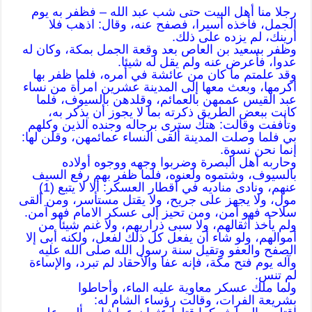
رجلا منا أهل البيت حتى شب عبد الله – فظفر به يوم
الجمل، فأخذه أسيرا، فصفح عنه، وقال: اذهب فلا
أرينك، لم يزده على ذلك.
وظفر بسعيد بن العاص بعد وقعة الجمل
بمكة
، وكان له
عدوا، فأعرض عنه ولم يقل له شيئا.
وقد علمتم ما كان من عائشة في أمره، فلما ظفر بها
أكرمها، وبعث معها إلى المدينة عشرين امرأة من نساء
عبد القيس عممهن بالعمائم، وقلدهن بالسيوف، فلما
كانت ببعض الطريق ذكرته بما لا
يجوز
أن يذكر به،
وتأففت وقالت: هتك سترى برجاله وجنده الذين وكلهم
بي فلما وصلت المدينة ألقى النساء عمائمهن، وقلن لها:
إنما نحن نسوة.
وحاربه أهل
البصرة
وضربوا وجهه ووجوه أولاده
بالسيوف، وشتموه ولعنوه، فلما ظفر بهم رفع السيف
عنهم، ونادى مناديه في أقطار العسكر: ألا لا يتبع (1)
مول، ولا يجهز على جريح، ولا
يقتل
مستأسر، ومن ألقى
سلاحه فهو آمن، ومن تحيز إلى عسكر الامام فهو آمن.
ولم يأخذ أثقالهم، ولا سبى ذراريهم، ولا غنم شيئا من
أموالهم، ولو شاء أن يفعل كل ذلك لفعل، ولكنه أبى إلا
الصفح والعفو وتقيل سنة رسول الله صلى الله عليه
وآله يوم فتح
مكة
، فإنه عفا والأحقاد لم تبرد، والإساءة
لم تنس.
ولما ملك عسكر معاوية عليه الماء، وأحاطوا
بشريعة
الفرات
، وقالت رؤساء
الشام
له: