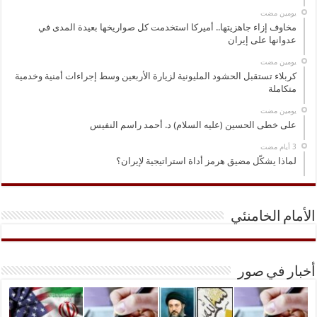
‏يومين مضت
مخاوف إزاء جاهزيتها.. أميركا استخدمت كل صواريخها بعيدة المدى في
عدوانها على إيران
‏يومين مضت
كربلاء تستقبل الحشود المليونية لزيارة الأربعين وسط إجراءات أمنية وخدمية
متكاملة
‏يومين مضت
على خطى الحسين (عليه السلام) د. أحمد راسم النفيس
لماذا يشكّل مضيق هرمز أداة استراتيجية لإيران؟
الأمام الخامنئي
أخبار في صور