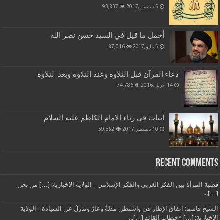
5 سبتمبر,2017
93,837
أجمل ما قيل في السيد حسن نصر الله
5 مايو,2017
87,016
دعاء القرآن قبل التلاوة وعند التلاوة وبعد التلاوة
14 أبريل,2016
74,786
أبيات في رثاء الامام الكاظم عليه السلام
10 ديسمبر,2017
59,852
Recent Comments
قضية المرأة بين الفكر الغربي والفكر الإسلامي - الولاية الاخبارية: […] من نحن
[…]...
الشيخ قاسم: اتفاق الإطار في واشنطن مذلةٌ وعارٌ وتنازلٌ عن السيادة - الولاية
الاخبارية: […] *خطاب القائد […]...