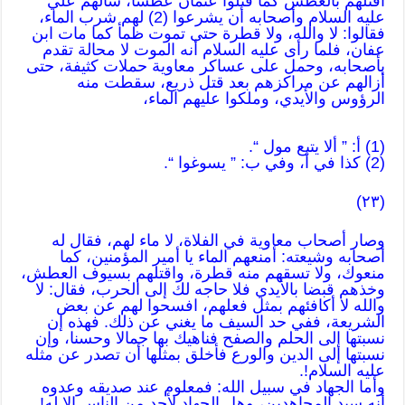
اقتلهم بالعطش كما
قتلوا
عثمان عطشا، سألهم
علي
عليه السلام
وأصحابه أن يشرعوا (2) لهم شرب الماء،
فقالوا: لا والله، ولا قطرة حتى
تموت
ظمأ كما
مات
ابن
عفان، فلما رأى عليه السلام أنه
الموت
لا محالة تقدم
بأصحابه، وحمل على عساكر معاوية حملات كثيفة، حتى
أزالهم عن مراكزهم بعد
قتل
ذريع، سقطت منه
الرؤوس والأيدي، وملكوا عليهم الماء،
(1) أ: ” ألا يتبع مول “.
(2) كذا في أ، وفي ب: ” يسوغوا “.
(٢٣)
وصار أصحاب معاوية في الفلاة، لا ماء لهم، فقال له
أصحابه وشيعته: أمنعهم الماء يا أمير المؤمنين، كما
منعوك، ولا تسقهم منه قطرة، واقتلهم بسيوف العطش،
وخذهم قبضا بالأيدي فلا حاجه لك إلى الحرب، فقال: لا
والله لا أكافئهم بمثل فعلهم، افسحوا لهم عن بعض
الشريعة، ففي حد السيف ما يغني عن ذلك. فهذه إن
نسبتها إلى الحلم والصفح فناهيك بها جمالا وحسنا، وإن
نسبتها إلى الدين والورع فأخلق بمثلها أن تصدر عن مثله
عليه السلام!.
وأما الجهاد في سبيل الله: فمعلوم عند صديقه وعدوه
أنه سيد المجاهدين، وهل الجهاد لأحد من الناس إلا له!