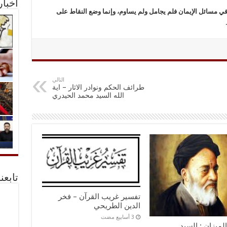
أخبا
 في مسائل الإيمان فلم يجامل ولم يساوم، وإنما وضع النقاط على
التالي
طرائف الحكم ونوادر الاثار – اية
الله السيد محمد الحيدري
تابعن
تفسير غريب القرآن – فخر
الدين الطريحي
لميزان : السيد