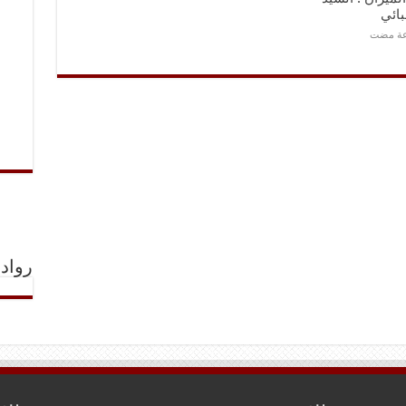
بائي
رواد 