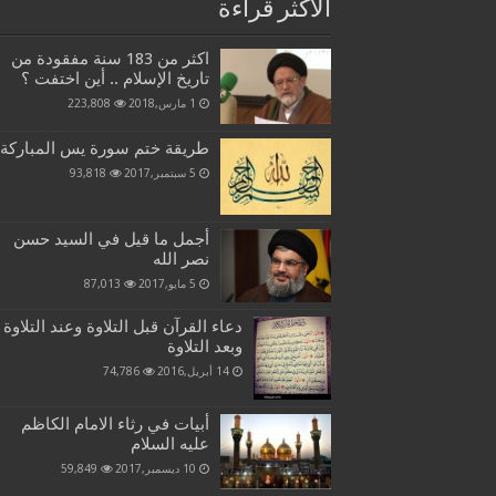
الاكثر قراءة
اكثر من 183 سنة مفقودة من
تاريخ الإسلام .. أين اختفت ؟
1 مارس,2018
223,808
طريقة ختم سورة يس المباركة
5 سبتمبر,2017
93,818
أجمل ما قيل في السيد حسن
نصر الله
5 مايو,2017
87,013
دعاء القرآن قبل التلاوة وعند التلاوة
وبعد التلاوة
14 أبريل,2016
74,786
أبيات في رثاء الامام الكاظم
عليه السلام
10 ديسمبر,2017
59,849