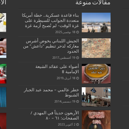
مقالات منوعة
الا
بناء قاعدة عسكرية.. خطة أمريكا
متعددة الجوانب للسيطرة على
غزة الوقت- لم تُصبح أزمة غزة
18 نوفمبر,2025
الجيش اللبناني يخوض أشرس
معاركه لدحر تنظيم “داعش” من
الحدود
19 أغسطس,2017
أضواء على عقائد الشيعة
الإمامية 8
18 أبريل,2019
خطر عالمي – محمد عبد الجبار
الشبوط
19 ديسمبر,2014
الأربعون حديثاً في المهدي /
الصفحات: ٦١ – ٨٠
2 أكتوبر,2023