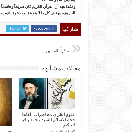
يَعْدِلُونَ”النمل/59-60.
وهكذا نجد أن القرآن الكريم كان صريحاً وحاسماً
الحروف، ورفض كل ما لا يتوافق مع دعوة التوحيد.
Twitter
Facebook
شاركها
السابق
تذكرة المتقين
مقالات مشابهة
علوم القرآن محاضرات القاها
حجة الاسلام السيد محمد باقر
الحكيم
تفسير ا
‏ساعة واحدة مضت