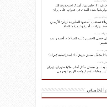
اوف إزاء جاهزيتها.. أميركا استخدمت كل
اريخها بعيدة المدى في عدوانها على إيران
بلاء تستقبل الحشود المليونية لزيارة الأربعين
ط إجراءات أمنية وخدمية متكاملة
وم واحد مضت
ى خطى الحسين (عليه السلام) د. أحمد راسم
نفيس
ومين مضت
اذا يشكّل مضيق هرمز أداة استراتيجية لإيران؟
ومين مضت
ديدات واشنطن تتآكل أمام صلابة طهران.. إيران
سر معادلة الابتزاز وتُعيد الردع الهجومي
م الخامنئي