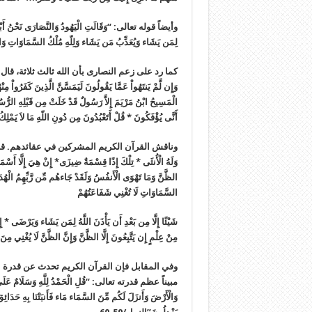
وأيضاً قوله تعالى: “وَقَالَتِ الْيَهُودُ وَالنَّصَارَى نَحْنُ أَبْنَاء ال
لِمَن يَشَاء وَيُعَذِّبُ مَن يَشَاء وَلِلّهِ مُلْكُ السَّمَاوَاتِ وَالأَ
كما رد على زعم النصارى بأن الله ثالث ثلاثة، قال تعالى: “لَّقَدْ كَف
وَإِن لَّمْ يَنتَهُواْ عَمَّا يَقُولُونَ لَيَمَسَّنَّ الَّذِينَ كَفَرُواْ مِن
الْمَسِيحُ ابْنُ مَرْيَمَ إِلاَّ رَسُولٌ قَدْ خَلَتْ مِن قَبْلِهِ الرُّسُلُ
أَنَّى يُؤْفَكُونَ * قُلْ أَتَعْبُدُونَ مِن دُونِ اللّهِ مَا لاَ يَمْلِكُ لَكُم
وناقش القرآن الكريم المشركين في عقائدهم. قال تعالى: “أَفَرَأَي
وَلَهُ الْأُنثَى * تِلْكَ إِذًا قِسْمَةٌ ضِيزَى* إِنْ هِيَ إِلَّا أَسْمَاء 
الظَّنَّ وَمَا تَهْوَى الْأَنفُسُ وَلَقَدْ جَاءهُم مِّن رَّبِّهِمُ الْهُد
السَّمَاوَاتِ لَا تُغْنِي شَفَاعَتُهُمْ
شَيْئًا إِلَّا مِن بَعْدِ أَن يَأْذَنَ اللَّهُ لِمَن يَشَاء وَيَرْضَى * إِنّ
مِنْ عِلْمٍ إِن يَتَّبِعُونَ إِلَّا الظَّنَّ وَإِنَّ الظَّنَّ لَا يُغْنِي مِن
وفي المقابل فإن القرآن الكريم تحدث عن قدرة 
مبيناً عظم قدرته تعالى: “قُلِ الْحَمْدُ لِلَّهِ وَسَلَامٌ عَلَى عِب
وَالْأَرْضَ وَأَنزَلَ لَكُم مِّنَ السَّمَاء مَاء فَأَنبَتْنَا بِهِ حَدَائِقَ