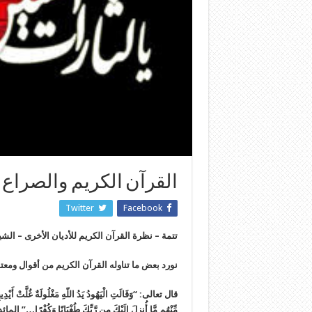
القرآن الكريم والصراع 
Twitter
Facebook
تتمة – نظرة القرآن الكريم للأديان الأخرى – 
نورد بعض ما تناوله القرآن الكريم من أقوال ومعت
قال تعالى: “وَقَالَتِ الْيَهُودُ يَدُ اللّهِ مَغْلُولَةٌ غُلَّتْ أَيْدِيهِ
مِّنْهُم مَّا أُنزِلَ إِلَيْكَ مِن رَّبِّكَ طُغْيَانًا وَكُفْرًا…” المائدة