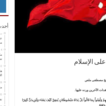
أحدث
‏س
عل
مح
ما
تص
على الإسلام
هل
ال
الشيخ مصطفى ملص
مت
قدات الآخرين ورده عليها.
تف
مْ وَلُعِنُواْ بِمَا قَالُواْ بَلْ يَدَاهُ مَبْسُوطَتَانِ يُنفِقُ كَيْفَ يَشَاء وَلَيَزِيدَنَّ كَثِيرًا
/64.