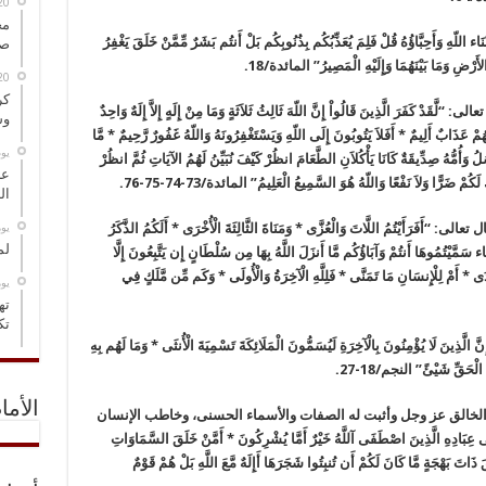
مخ
لّهِ وَأَحِبَّاؤُهُ قُلْ فَلِمَ يُعَذِّبُكُم بِذُنُوبِكُم بَلْ أَنتُم بَشَرٌ مِّمَّنْ خَلَقَ يَغْفِرُ
صو
رْضِ وَمَا بَيْنَهُمَا وَإِلَيْهِ الْمَصِيرُ” المائدة/18.
كر
َرَ الَّذِينَ قَالُواْ إِنَّ اللّهَ ثَالِثُ ثَلاَثَةٍ وَمَا مِنْ إِلَهٍ إِلاَّ إِلَهٌ وَاحِدٌ
وس
ْهُمْ عَذَابٌ أَلِيمٌ * أَفَلاَ يَتُوبُونَ إِلَى اللّهِ وَيَسْتَغْفِرُونَهُ وَاللّهُ غَفُورٌ رَّحِيمٌ * مَّا
‏ي
 وَأُمُّهُ صِدِّيقَةٌ كَانَا يَأْكُلاَنِ الطَّعَامَ انظُرْ كَيْفَ نُبَيِّنُ لَهُمُ الآيَاتِ ثُمَّ انظُرْ
عل
ْ ضَرًّا وَلاَ نَفْعًا وَاللّهُ هُوَ السَّمِيعُ الْعَلِيمُ” المائدة/73-74-75-76.
ال
‏ي
ْتُمُ اللَّاتَ وَالْعُزَّى * وَمَنَاةَ الثَّالِثَةَ الْأُخْرَى * أَلَكُمُ الذَّكَرُ
لم
سَمَّيْتُمُوهَا أَنتُمْ وَآبَاؤُكُم مَّا أَنزَلَ اللَّهُ بِهَا مِن سُلْطَانٍ إِن يَتَّبِعُونَ إِلَّا
َى * أَمْ لِلْإِنسَانِ مَا تَمَنَّى * فَلِلَّهِ الْآخِرَةُ وَالْأُولَى * وَكَم مِّن مَّلَكٍ فِي
‏ي
ته
تك
َ الَّذِينَ لَا يُؤْمِنُونَ بِالْآخِرَةِ لَيُسَمُّونَ الْمَلَائِكَةَ تَسْمِيَةَ الْأُنثَى * وَمَا لَهُم بِهِ
َ الْحَقِّ شَيْئً” النجم/18-27.
الأما
الخالق عز وجل وأثبت له الصفات والأسماء الحسنى، وخاطب الإنسان
َادِهِ الَّذِينَ اصْطَفَى آللَّهُ خَيْرٌ أَمَّا يُشْرِكُونَ * أَمَّنْ خَلَقَ السَّمَاوَاتِ
 ذَاتَ بَهْجَةٍ مَّا كَانَ لَكُمْ أَن تُنبِتُوا شَجَرَهَا أَإِلَهٌ مَّعَ اللَّهِ بَلْ هُمْ قَوْمٌ