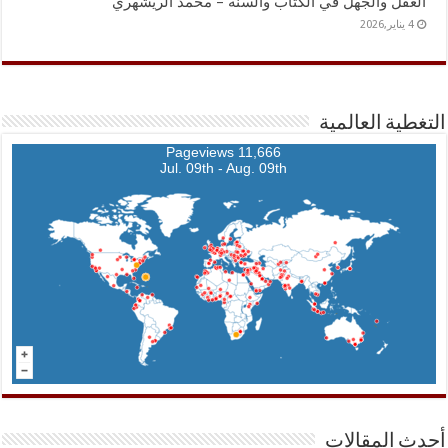
العقل والجهل في الكتاب والسنة – محمد الريشهري
4 يناير,2026
التغطية العالمية
11,666 Pageviews
Jul. 09th - Aug. 09th
أحدث المقالات