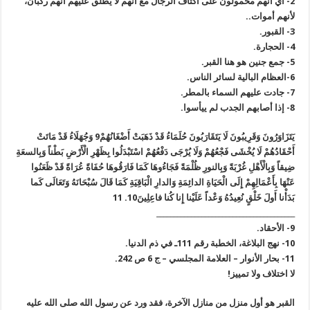
2- أي أنهم محمولون على أكتاف الرجال مع أنهم لا يطلق عليهم أنهم ركبان،
لأنهم أموات..
3- القبور.
4- الحجارة.
5- جمع جنين هو هنا القبر.
6-العظام البالية لسائر الناس.
7- جادت عليهم السماء بالمطر.
8- إذا أصابهم الجدب لم ييأسوا.
يَتَزَاوَرُونَ وَقَرِيبُونَ لَا يَتَقَارَبُونَ حُلَمَاءُ قَدْ ذَهَبَتْ أَضْغَانُهُمْ9 وَجُهَلَاءُ قَدْ مَاتَتْ
أَحْقَادُهُمْ لَا يُخْشَى فَجْعُهُمْ وَلَا يُرْجَى دَفْعُهُمْ اسْتَبْدَلُوا بِظَهْرِ الْأَرْضِ بَطْناً وَبِالسعَةِ
ضِيقاً وَبِالْأَهْلِ غُرْبَةً وَبِالنورِ ظُلْمَةً فَجَاءُوهَا كَمَا فَارَقُوهَا حُفَاةً عُرَاةً قَدْ ظَعَنُوا
عَنْهَا بِأَعْمَالِهِمْ إِلَى الْحَيَاةِ الدائِمَةِ وَالدارِ الْبَاقِيَةِ كَمَا قَالَ سُبْحَانَهُ وَتَعَالَى كَما
بَدَأْنا أَولَ خَلْقٍ نُعِيدُهُ وَعْداً عَلَيْنا إِنا كُنا فاعِلِينَ10. 11
________________________________________
9- الأحقاد.
10- نهج البلاغة، الخطبة رقم 111ـ في ذم الدنيا.
11- بحار الأنوار – العلامة المجلسي – ج 6 ص 242.
لا اختلاف ولا تمييز!
القبر هو أول منزل من منازل الآخرة، فقد ورد عن رسول الله صلى الله عليه