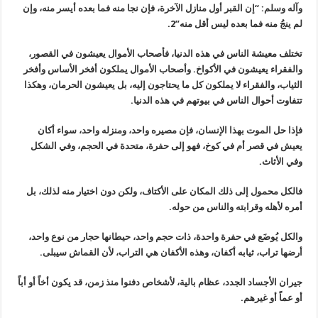
وآله وسلم: “إن القبر أول منازل الآخرة، فإن نجا منه فما بعده أيسر منه، وإن
لم ينجُ منه فما بعده ليس أقل منه”2.
تختلف معيشة الناس في هذه الدنيا، فأصحاب الأموال يعيشون في القصور،
والفقراء يعيشون في الأكواخ. وأصحاب الأموال يملكون أفخر الأساس وأفخر
الثياب، والفقراء لا يملكون كل ما يحتاجون إليه، بل يعيشون الحرمان، وهكذا
تتفاوت أحوال الناس في بيوتهم في هذه الدنيا.
فإذا حل الموت بهذا الإنسان، فإن مصيره واحد، ومنزله واحد، سواء أكان
يعيش في قصر أم في كوخ، فهو إلى حفرة، متحدة في الحجم، وفي الشكل
وفي الأثاث.
فالكل محمول إلى ذلك المكان على الأكتاف، ولكن دون اختيار منه لذلك، بل
أمره لأهله وقرابته والناس من حوله.
والكل يُوضَع في حفرة واحدة، ذات حجم واحد، حيطانها حجار من نوع واحد،
أرضها تراب، ثيابه أكفان، وهذه الأكفان هي التراب، لأن القماش سيبلى.
جيران الأجساد الجدد، عظام بالية، لأشخاص دفنوا منذ زمن، قد يكون أخاً أو أباً
أو عماً أو غيرهم.