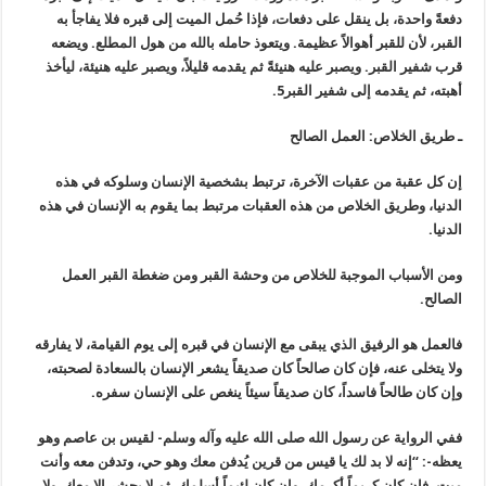
دفعةً واحدة، بل ينقل على دفعات، فإذا حُمل الميت إلى قبره فلا يفاجأ به
القبر، لأن للقبر أهوالاً عظيمة. ويتعوذ حامله بالله من هول المطلع. ويضعه
قرب شفير القبر. ويصبر عليه هنيئةً ثم يقدمه قليلاً، ويصبر عليه هنيئة، ليأخذ
أهبته، ثم يقدمه إلى شفير القبر5.
ـ طريق الخلاص: العمل الصالح
إن كل عقبة من عقبات الآخرة، ترتبط بشخصية الإنسان وسلوكه في هذه
الدنيا، وطريق الخلاص من هذه العقبات مرتبط بما يقوم به الإنسان في هذه
الدنيا.
ومن الأسباب الموجبة للخلاص من وحشة القبر ومن ضغطة القبر العمل
الصالح.
فالعمل هو الرفيق الذي يبقى مع الإنسان في قبره إلى يوم القيامة، لا يفارقه
ولا يتخلى عنه، فإن كان صالحاً كان صديقاً يشعر الإنسان بالسعادة لصحبته،
وإن كان طالحاً فاسداً، كان صديقاً سيئاً ينغص على الإنسان سفره.
ففي الرواية عن رسول الله صلى الله عليه وآله وسلم- لقيس بن عاصم وهو
يعظه-: “إنه لا بد لك يا قيس من قرين يُدفن معك وهو حي، وتدفن معه وأنت
ميت، فإن كان كريماً أكرمك، وإن كان لئيماً أسلمك، ثم لا يحشر إلا معك، ولا