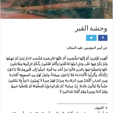
وحشة القبر
عن أمير المؤمنين عليه السلام:
أَفَهَذِهِ تُؤْثِرُونَ أَمْ إِلَيْهَا تَطْمَئِنونَ أَمْ عَلَيْهَا تَحْرِصُونَ فَبئْسَتِ الدارُ لِمَنْ لَمْ يَتهِمْهَا
وَلَمْ يَكُنْ فِيهَا عَلَى وَجَلٍ1مِنْهَا فَاعْلَمُوا وَأَنْتُمْ تَعْلَمُونَ بِأَنكُمْ تَارِكُوهَا وَظَاعِنُونَ
عَنْهَا وَاتعِظُوا فِيهَا بِالذِينَ قَالُوا مَنْ أَشَد مِنا قُوةً، حُمِلُوا إِلَى قُبُورِهِمْ فَلَا يُدْعَوْنَ
رُكْبَاناً2، وَأُنْزِلُوا الْأَجْدَاثَ3 فَلَا يُدْعَوْنَ ضِيفَاناً، وَجُعِلَ لَهُمْ مِنَ الصفِيحِ4 أَجْنَان5
وَمِنَ الترَابِ أَكْفَانٌ وَمِنَ الرفَاتِ6 جِيرَانٌ فَهُمْ جِيرَةٌ لَا يُجِيبُونَ دَاعِياً وَلَا يَمْنَعُونَ
ضَيْماً وَلَا يُبَالُونَ مَنْدَبَةً. إِنْ جِيدُوا7 لَمْ يَفْرَحُوا وَإِنْ قُحِطُوا8 لَمْ يَقْنَطُوا جَمِيعٌ
وَهُمْ آحَادٌ وَجِيرَةٌ وَهُمْ أَبْعَادٌ مُتَدَانُونَ لَا
________________________________________
1- الخوف.