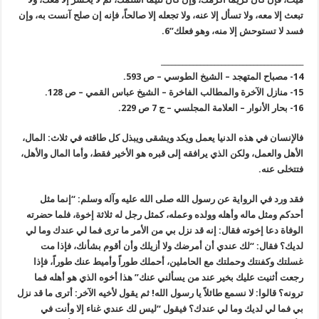
تبعث إلا معه، ولا تسأل إلا عنه، ولا تجعله إلا صالحاً، فإنه إن صلح آنست به، وإن
فسد لا تستوحش إلا منه، وهو فعلك”6.
________________________________________
14- مصباح المتهجد – الشيخ الطوسي – ص 593.
15- منازل الآخرة والمطالب الفاخرة – الشيخ عباس القمي – ص 128.
16- بحار الأنوار – العلامة المجلسي – ج 7 ص 229.
فالإنسان في هذه الدنيا يعمل ويكد ويشقى ويبذل كل طاقته في ثلاث: المال،
الأهل والعمل، ولكن الذي يرافقه إلى قبره هو الأخير فقط، وأما المال والأهل،
فتتخلى عنه.
فقد ورد في الرواية عن رسول الله صلى الله عليه وآله وسلم: “إنما مثل
أحدكم ومثل ماله وأهله وولده وعمله، كمثل رجل له ثلاثة إخوة، فلما حضرته
الوفاة دعا إخوته فقال: إنه قد نزل بي من الأمر ما ترى فما لي عندك وما لي
لديك؟ فقال: “لك عندي أن أمرضك ولا أزيلك وأن أقوم بشأنك، فإذا مت
غسلتك وكفنتك وحملتك مع الحاملين، أحملك طوراً وأميط عنك طوراً، فإذا
رجعت أثنيت عليك بخير عند من يسألني عنك” هذا أخوه الذي هو أهله فما
ترونه؟ قالوا: لا نسمع طائلاً يا رسول الله! ثم يقول لأخيه الآخر: أترى ما قد نزل
بي فما لي لديك وما لي عندك؟ فيقول “ليس لك عندي غناء إلا وأنت في