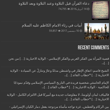
دعاء القرآن قبل التلاوة وعند التلاوة وبعد التلاوة
14 أبريل,2016
74,795
أبيات في رثاء الامام الكاظم عليه السلام
10 ديسمبر,2017
59,857
Recent Comments
قضية المرأة بين الفكر الغربي والفكر الإسلامي - الولاية الاخبارية: […] من نحن
[…]...
الشيخ قاسم: اتفاق الإطار في واشنطن مذلةٌ وعارٌ وتنازلٌ عن السيادة - الولاية
الاخبارية: […] *خطاب القائد […]...
الإمام الخامنئي شخصية فريدة في التاريخ السياسي الإسلامي وقدّم نموذجًا
للحاكمية - الولاية الاخبارية: […] *خطاب القائد […]...
قاليباف: لبنان أولويتنا.. لا مفاوضات جديدة مع أميركا قبل الالتزام الكامل - الولاية
الاخبارية: […] *خطاب القائد […]...
بين الركام والعطش.. غزة تواجه مأساة مزدوجة بفعل دمار الكيان الإسرائيلي -