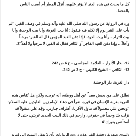
كل ما يحدث في هذه الدنيا لا يؤثر عليهم، أَنَزَلَ المطر أم أصيب الناس
بالقحط.
ورد في الرواية عن رسول الله صلى الله عليه وآله وسلم في وصف القبر: “لم
يأت على القبر يوم إلا تكلم فيه فيقول: أنا بيت الغربة، وأنا بيت الوحدة، وأنا
بيت التراب، وأنا بيت الدود، فإذا دفن العبد المؤمن قال له القبر: مرحباً
وأهلاً… وإذا دفن العبد الفاجر أو الكافر فقال له القبر: لا مرحباً ولا أهلاً”3.
________________________________________
12- بحار الأنوار – العلامة المجلسي – ج 6 ص 242.
13- الكافي – الشيخ الكليني – ج 3 ص 242.
دار الغربة، دار الوحشة
نطلق على من يعيش بعيداً عن أهل ووطنه، أنه غريب، ولكن هل تُقاس هذه
الغربة بغربة الإنسان في قبره، نقرأ في دعاء الإمام زين العابدين عليه السلام:
“وتحنن علي محمولاً قد تناول الأقرباء أطراف جنازتي، وجُد علي منقولاً قد
نزلت بك وحيداً في حفرتي، وارحم في ذلك البيت الجديد غربتي، حتى لا
أستأنس بغيرك”4.
ولمدى صعوبة وحشة القبر هذه وردت الروايات بأن لا ينقل الميت إلى قبره