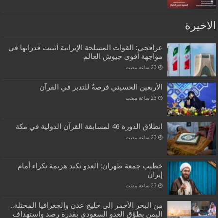
الاخيرة
عراقجي: القوات المسلحة الإيرانية أثبتت قدراتها في
مواجهة أقوى جيوش العالم
الأربعين الحسيني فرصةٌ للتدبر في القرآن
انطلاق الدورة 46 لمسابقة القرآن الدولية في مكة
خطيب جمعة طهران: العدو تكبد هزيمة نكراء أمام
إيران
من البحر الأحمر إلى خليج عدن والجغرافيا المحتلة..
اليمن يطوّق العدو السعودي بقدرة رصد واستهداف