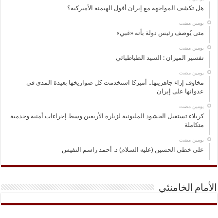
هل تكشف المواجهة مع إيران أفول الهيمنة الأميركية؟
‏يومين مضت
متى يُوصف رئيس دولة بأنه «غبي»
‏يومين مضت
تفسير الميزان : السيد الطباطبائي
‏يومين مضت
مخاوف إزاء جاهزيتها.. أميركا استخدمت كل صواريخها بعيدة المدى في
عدوانها على إيران
‏يومين مضت
كربلاء تستقبل الحشود المليونية لزيارة الأربعين وسط إجراءات أمنية وخدمية
متكاملة
‏يومين مضت
على خطى الحسين (عليه السلام) د. أحمد راسم النفيس
الأمام الخامنئي