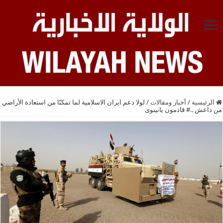
الرئيسية
/
أخبار ومقالات
/
لولا دعم ايران الاسلامية لما تمكنّا من استعادة الأراضي
من داعش ..# قادمون يانينوى