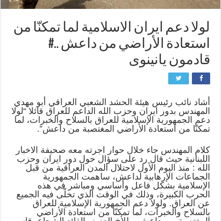
لولا دعم ايران الاسلامية لما تمكنّا من
استعادة الأراضي من داعش ..#
قادمون يانينوى
أشاد نائب رئيس هيئة الحشد الشعبي العراقي أبو مهدي
المهندس بدور ايران وحزب الله الداعم للعراق قائلا “لولا
دعم الجمهورية الإسلامية للعراق بالسلاح والخبرات، لما
تمكنّا من استعادة الأراضي المغتصبة من داعش”.
كلام المهندس جاء خلال حوار اجرته معه صحيفة الاخبار
اللبنانية حيث قال رد على سؤال حول دور ايران وحزب
الله : منذ اليوم الأول لاحتلال المدن العراقية من قبل
الجماعات الإرهابية لداعش، ساهمت الجمهورية
الإسلامية بشكل فاعل وأساسي ومباشر في هذه
الحرب الكبيرة، وذلك في الوقت الذي تخلّى فيه الجميع
عن العراق. ولولا دعم الجمهورية الإسلامية للعراق
بالسلاح والخبرات، لما تمكنّا من استعادة الأراضي