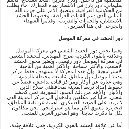
المغتصبة من داعش. وللأخ العزيز، القائد الشجاع، قاسم
سليماني، دور بارز في الانتصار بهذه المعارك؛ جاء بطلب
من الحكومية العراقية، وينطبق الأمر على حزب الله
اللبناني الذي دعم القوات العراقية، وخصوصاً الحشد
بالاستشارة والخبرات والتدريب، وقدموا الشهداء
والجرحى في هذا الطريق.
دور الحشد في معركة الموصل
وفيما يخص دور الحشد الشعبي في معركة الموصل
وعلاقته بالقوى الكردية صرح المهندس: للحشد الشعبي
في معركة الموصل دور رئيسي، ويُعتبر محور الحشد
الأصعب، والأكثر مساحة، والأكثر أهمية من الناحية
الاستراتيجية. وإنّ هذه المعركة لا تستهدف فقط مركز
مدينة الموصل، بل مناطق شاسعة محيطة بالمدينة،
وهي عبارة عن أوكار ومراكز قيادة لداعش، فضلاً عن
خطوط إمداد تربط المدينة بمحافظتي صلاح الدين
والأنبار، والأهم من ذلك الحدود السورية. نحن كحشد
شعبي، حالياً غير مكلفين بالدخول الى مركز المدينة الذي
لا يزيد، على الصعيد العسكري، أهمية عن بقية المناطق،
فتحريره معنوي أكثر مما هو استراتيجي. نحن مكلفون
بكل ما ذكرت سابقاً، وهو المحور الغربي للمدينة.
أما عن علاقة الحشد بالقوى الكردية، فهي علاقة جيّدة،