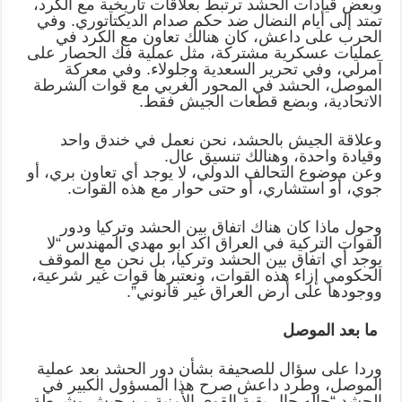
وبعض قيادات الحشد ترتبط بعلاقات تاريخية مع الكرد،
تمتد إلى أيام النضال ضد حكم صدام الديكتاتوري. وفي
الحرب على داعش، كان هنالك تعاون مع الكرد في
عمليات عسكرية مشتركة، مثل عملية فك الحصار على
آمرلي، وفي تحرير السعدية وجلولاء. وفي معركة
الموصل، الحشد في المحور الغربي مع قوات الشرطة
الاتحادية، وبضع قطعات الجيش فقط.
وعلاقة الجيش بالحشد، نحن نعمل في خندق واحد
وقيادة واحدة، وهنالك تنسيق عال.
وعن موضوع التحالف الدولي، لا يوجد أي تعاون بري، أو
جوي، أو استشاري، أو حتى حوار مع هذه القوات.
وحول ماذا كان هناك اتفاق بين الحشد وتركيا ودور
القوات التركية في العراق اكد ابو مهدي المهندس “لا
يوجد أي اتفاق بين الحشد وتركيا، بل نحن مع الموقف
الحكومي إزاء هذه القوات، ونعتبرها قوات غير شرعية،
ووجودها على أرض العراق غير قانوني”.
ما بعد الموصل
وردا على سؤال للصحيفة بشأن دور الحشد بعد عملية
الموصل، وطرد داعش صرح هذا المسؤول الكبير في
الحشد “حاله حال بقية القوى الأمنية من جيش وشرطة