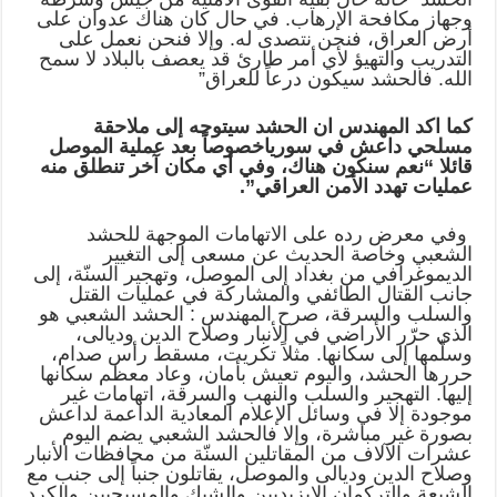
وجهاز مكافحة الإرهاب. في حال كان هناك عدوان على
أرض العراق، فنحن نتصدى له. وإلا فنحن نعمل على
التدريب والتهيؤ لأي أمر طارئ قد يعصف بالبلاد لا سمح
الله. فالحشد سيكون درعاً للعراق”
كما اكد المهندس ان الحشد سيتوجه إلى ملاحقة
مسلحي داعش في سورياخصوصاً بعد عملية الموصل
قائلا “نعم سنكون هناك، وفي أي مكان آخر تنطلق منه
عمليات تهدد الأمن العراقي”.
وفي معرض رده على الاتهامات الموجهة للحشد
الشعبي وخاصة الحديث عن مسعى إلى التغيير
الديموغرافي من بغداد إلى الموصل، وتهجير السنّة، إلى
جانب القتال الطائفي والمشاركة في عمليات القتل
والسلب والسرقة، صرح المهندس : الحشد الشعبي هو
الذي حرّر الأراضي في الأنبار وصلاح الدين وديالى،
وسلّمها إلى سكانها. مثلاً تكريت، مسقط رأس صدام،
حررها الحشد، واليوم تعيش بأمان، وعاد معظم سكانها
إليها. التهجير والسلب والنهب والسرقة، اتهامات غير
موجودة إلا في وسائل الإعلام المعادية الداعمة لداعش
بصورة غير مباشرة، وإلا فالحشد الشعبي يضم اليوم
عشرات الآلاف من المقاتلين السنّة من محافظات الأنبار
وصلاح الدين وديالى والموصل، يقاتلون جنباً إلى جنب مع
الشيعة والتركمان الايزيديين والشبك والمسيحيين والكرد