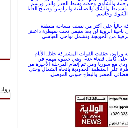
الرحمة والشاوي وحكنه وشط الجدر والدر ورسم
شميط والشك والصباغية والراويين وصبيح العليا
الشوك وجاسم.
ة حالياً على أكثر من نصف مساحة منطقة
ى ناحية الزوية لن يعد متبقي تحت سيطرة داعش
شرقية من الحويجة وتشمل نواحي العباسي
نه وراوه، حققت القوات المشتركة خلال الأيام
رة على كامل قضاء عنه، وهي خطوة مهمة في
ودي مع سوريا ومن ثم إتمام المرحلة الأخيرة من
رة على المنطقة الحدودية باتجاه الشمال وحتى
ة لقضائي الحضر والبعاج جنوبي الموصل.
رواد 