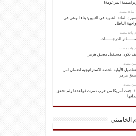
إبراهيمية المزعومة!
يرة القائد الشهيد في التبيين: بناء الوعي في
اجهة الباطل
وم واحد مضت
ــــــائر الدرجــــــات
وم واحد مضت
ف يكون مستقبل مضيق هرمز
ومين مضت
تفاصيل الأولية للخطة الاستراتيجية لضمان امن
يق هرمز
ومين مضت
ذا جنت أمريكا من حرب دمرت قواعدها ولم تحقق
دافها
م الخامنئي