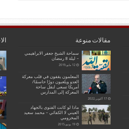
مقالات منوعة
الا
سماحة الشيخ جعفر الابراهيمي
– ليلة 8 رمضان
12 مايو,2019
المعلمون یقفون في قلب معركة
العدو ويلعبون دورًا حاسمًا/
أمريكا تسعى لنقل ساحة
المعركة إلى المدارس
17 أكتوبر,2022
ماذا لو كانت الفتوى بالجهاد
العيني لا الكفائي – محمد سعيد
المخزومي
19 يونيو,2015