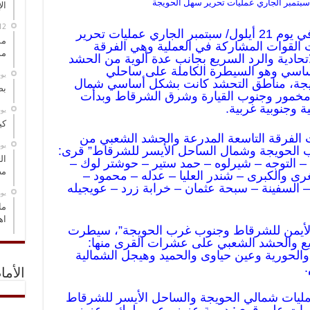
ال
أطلقت القوات العراقية المشتركة في يوم 21 أيلول/ سبتمبر الجاري عمليات تحرير
مس
 القوات المشاركة في العملية وهي الفرقة
مو
حادية والرد السريع بجانب عدة ألوية من الحشد
ساسي وهو السيطرة الكاملة على ساحلي
‏ي
يجة، مناطق التحشد كانت بشكل أساسي شمال
بص
خمور وجنوب القيارة وشرق الشرقاط وبدأت
ة وجنوبية غربية.
‏ي
كي
 الفرقة التاسعة المدرعة والحشد الشعبي من
‏ي
 الحويجة وشمال الساحل الأيسر للشرقاط” قرى:
ال
– التوجه – شيرلوه – حمد ستير – حوشتر لوك –
مض
ى والكبرى – شندر العليا – عدله – محمود –
 السفينة – سبحة عثمان – خرابة زرد – عويجيله
‏ي
ما
اه
الأيمن للشرقاط وجنوب غرب الحويجة”، سيطرت
ريع والحشد الشعبي على عشرات القرى منها:
والحورية وعين حياوى والحميد وهيجل الشمالية
.
الأما
عمليات شمالي الحويجة والساحل الأيسر للشرقاط