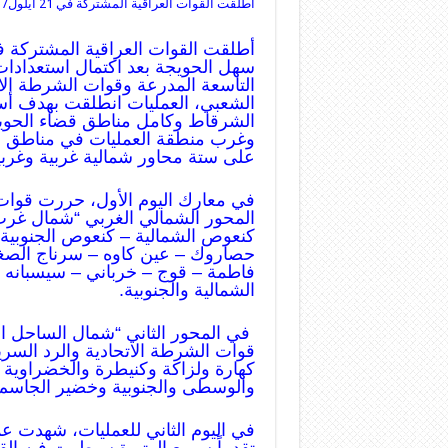
أطلقت القوات العراقية المشتركة في 21 أيلول/ سبتمبر الجاري عمليات تحرير سهل الحويجة
سهل الحويجة بعد اكتمال استعدادات
التاسعة المدرعة وقوات الشرطة الات
الشعبي، العمليات انطلقت بهدف أ
الشرقاط وكامل مناطق قضاء الحو
وغرب منطقة العمليات في مناطق م
على ستة محاور شمالية غربية وغربي
في معارك اليوم الأول، حررت قوات
المحور الشمالي الغربي “شمال غرب
كنعوص الشمالية – كنعوص الجنوبية 
حصاروك – عين كاوه – سرناج الصغر
فاطمة – قوج – خرباني – سيسبانه –
الشمالية والجنوبية.
في المحور الثاني “شمال الساحل 
قوات الشرطة الاتحادية والرد الس
كهارة ولزاكة وكنيطرة والخضراوية 
والوسطى والجنوبية وخضير الجاسم
في اليوم الثاني للعمليات، شهدت 