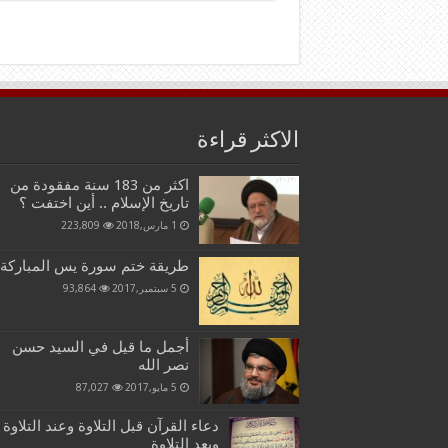
الاكثر قراءة
اكثر من 183 سنة مفقودة من
تاريخ الإسلام .. أين اختفت ؟
1 مارس,2018
223,809
طريقة ختم سورة يس المباركة
5 سبتمبر,2017
93,864
أجمل ما قيل في السيد حسن
نصر الله
5 مايو,2017
87,027
دعاء القرآن قبل التلاوة وعند التلاوة
وبعد التلاوة