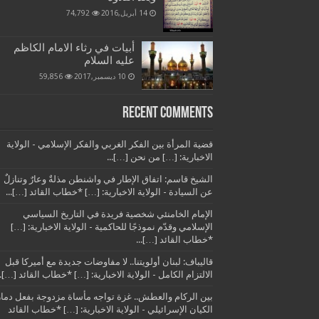
14 أبريل,2016
74,792
أبيات في رثاء الامام الكاظم
عليه السلام
10 ديسمبر,2017
59,856
Recent Comments
قضية المرأة بين الفكر الغربي والفكر الإسلامي - الولاية
الاخبارية: […] من نحن […]...
الشيخ قاسم: اتفاق الإطار في واشنطن مذلةٌ وعارٌ وتنازلٌ
عن السيادة - الولاية الاخبارية: […] *خطاب القائد […]...
الإمام الخامنئي شخصية فريدة في التاريخ السياسي
الإسلامي وقدّم نموذجًا للحاكمية - الولاية الاخبارية: […]
*خطاب القائد […]...
قاليباف: لبنان أولويتنا.. لا مفاوضات جديدة مع أميركا قبل
الالتزام الكامل - الولاية الاخبارية: […] *خطاب القائد […]..
بين الركام والعطش.. غزة تواجه مأساة مزدوجة بفعل دمار
الكيان الإسرائيلي - الولاية الاخبارية: […] *خطاب القائد