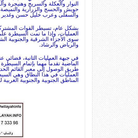
النوار والعكلة والسريج وهنيجرة و
حويش والحسج والزرارية والنميصة و
والسفلى وعرب خليل حسن وغدير 
بشكل عام، تسيطر القوات المشترك
العمليات، وإذا ما تمت السيطرة عل
سوى الأجزاء الشرقية والجنوبية ال
والرياض والرشاد.
في جبهة العمليات الثانية، قضائي ع
الماضية تقدماً مهما بإتمام السيط
طريق الوصول إلى معبر القائم الحد
العمليات في هذا النطاق وهي السيط
المناطق الجنوبية والجنوبية الغربي