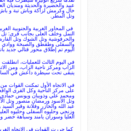
تقدماً سريع الوتيرة سيطرت فيه ا
عبيد والخضيرة والحديثة ومنديان الغ
خال وكرمش لزاكة وباش تبة و باش 
وتل المطر.
في المحاور الغربية والجنوبية الغر
النمل وخلف العلى بجانب قرى: تل ا
والحرفوشية وتل الشوك وتل الفاره 
والسفلى وطقطق والصبخة ووادي الس
اليوم تم إطلاق محور قتالي جديد با
في اليوم الثالث للعمليات، انطلقت 
الزاب ومركز ناحية الزاب، ومن الاتج
يتبقى تحت سيطرة داعش في الساح
في الاتجاه الأول تمكنت القوات من
على مركز الناحية وكل القرى الواقع
ومحمد علي وذويبان ويونس حمادي 
وتل الأسود ورمضان منصور وتل ال
عبد الله والخازر وفلانة وقبر الس
وزنجي وحليوه السفلى وحليوه العليا
العليا وسوران يامند وسباهة خضر وال
كما حررت القوات في الاتجاه الغرب