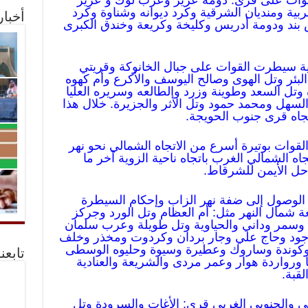
لقوات على قرى: دومة عزيز وعرب لوك و عزيز
ربية ومنديان الشرقية وكرد ديوانه وشناوة وكرد
أخبا
بند ودومة أدريس وكليخة وكريعة وخندق الكبرى
بية سيطرت القوات على جبال الخانوكة وقريتي
لبئر وتل الهوى وصالح اليوسف والأكرع وأم كهوه
وتل السعد وطوينة وزرد والطالعه وسريره العليا
هل ومحمد حمود وتل الأثر والجزيرة. خلال هذا
تجاه قرى جنوب الحويجة.
القوات بوتيرة أسرع من الاتجاه الشمالي نحو نهر
اه الشمالي الغرب باتجاه ناحية الزوية آخر ما
ل الأيمن للشرقاط.
 الوصول إلى ضفة نهر الزاب وإحكام السيطرة
ة شمال النهر مثل: أم العظام وتل الورد وجركز
وسمر وداني والحياوية وتل طويلة وعرب سلمان
أجود وحاج علي وجار بردان وكردوت ومخذر وخلف
يد وكوندة وساروك وعطيرة وسيوة وحليوه الوسطى
تابعن
 ورواردة هوار وعمر مردى والشريعة والعنادية
قبة.
ي والجنوبي الغربي قرى: الأغات والسرودة وتل