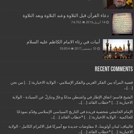
دعاء القرآن قبل التلاوة وعند التلاوة وبعد التلاوة
14 أبريل,2016
74,792
أبيات في رثاء الامام الكاظم عليه السلام
10 ديسمبر,2017
59,854
Recent Comments
قضية المرأة بين الفكر الغربي والفكر الإسلامي - الولاية الاخبارية: […] من نحن
[…]...
الشيخ قاسم: اتفاق الإطار في واشنطن مذلةٌ وعارٌ وتنازلٌ عن السيادة - الولاية
الاخبارية: […] *خطاب القائد […]...
الإمام الخامنئي شخصية فريدة في التاريخ السياسي الإسلامي وقدّم نموذجًا
للحاكمية - الولاية الاخبارية: […] *خطاب القائد […]...
قاليباف: لبنان أولويتنا.. لا مفاوضات جديدة مع أميركا قبل الالتزام الكامل - الولاية
الاخبارية: […] *خطاب القائد […]...