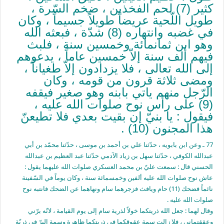
كثير (7) لحم الفخذين ، ضخم السّرة ،
طويل اللّحية عريضاً طويلاً جسيماً ، وكان
في غضبه وانتهاره (8) شدّة ، فبعثه الله
وهو ابن ثمانمائة وخمسين سنة ، فلبث
فيهم ألف سنة إلاّ خمسين عاماً ، يدعوهم
إلى الله تعالى ، فلا يزدادون إلاّ طغياناً ،
ومضى ثلاثة قرون من قومه ، وكان
الرّجل منهم ياتي بابنه وهو صغير فيقفه
(9) على رأس نوح صلوات الله عليه ،
فيقول : يا بنيّ إن بقيت بعدي فلا تطيعنّ
هذا المجنون (10) .
77 ـ وعن ابن بابويه ، حدّثنا علي بن أحمد بن موسى ، حدّثنا محمّد بن أبي
عبدالله الكوفي ، حدّثنا سهل بن زياد الآدمي حدّثنا عبد العظيم بن عبدالله
الحسني قال : سمعت عليّ بن محمد العسكري صلوات الله عليهما يقول :
عاش نوح صلوات الله عليه ألفين وخمسمائة سنة ، وكان يوماً في السّفينة
نائماً فضحك (11) حام ويافث فزجرهما سام ونهاهما عن الضحك فانتبه نوح
صلوات الله عليه .
وقال لهما : جعل الله ذريتكما خولاً لذرية سام إلى يوم القيامة ، لانّه برّني
وعققتماني ، فلا زالت سمة عقوقكما في ذريتكما ظاهرة وسمة البرّ في ذريّة