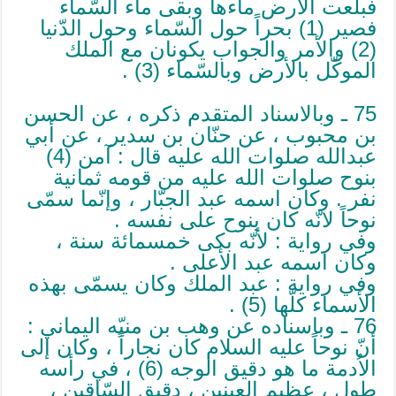
فبلعت الأرض ماءها وبقى ماء السّماء
فصير (1) بحراً حول السّماء وحول الدّنيا
(2) والأمر والجواب يكونان مع الملك
الموكّل بالأرض وبالسّماء (3) .
75 ـ وبالاسناد المتقدم ذكره ، عن الحسن
بن محبوب ، عن حنّان بن سدير ، عن أبي
عبدالله صلوات الله عليه قال : آمن (4)
بنوح صلوات الله عليه من قومه ثمانية
نفر . وكان اسمه عبد الجبّار ، وإنّما سمّى
نوحاً لانّه كان ينوح على نفسه .
وفي رواية : لأنّه بكى خمسمائة سنة ،
وكان اسمه عبد الأعلى .
وفي رواية : عبد الملك وكان يسمّى بهذه
الأسماء كلّها (5) .
76 ـ وباسناده عن وهب بن منبّه اليماني :
أنّ نوحاً عليه السلام كان نجاراً ، وكان إلى
الاُدمة ما هو دقيق الوجه (6) ، في رأسه
طول ، عظيم العينين ، دقيق السّاقين ،