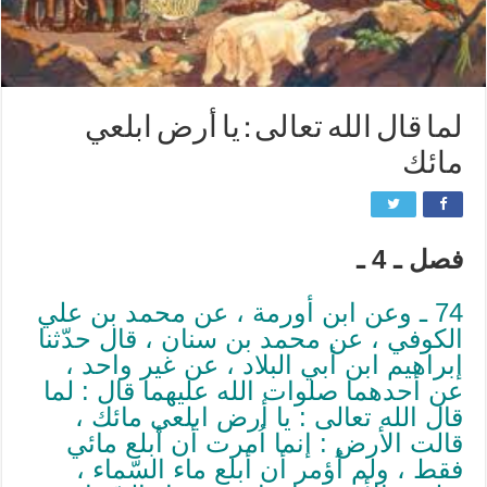
لما قال الله تعالى : يا أرض ابلعي
مائك
فصل ـ 4 ـ
74 ـ وعن ابن أورمة ، عن محمد بن علي
الكوفي ، عن محمد بن سنان ، قال حدّثنا
إبراهيم ابن أبي البلاد ، عن غير واحد ،
عن أحدهما صلوات الله عليهما قال : لما
قال الله تعالى : يا أرض ابلعي مائك ،
قالت الأرض : إنما اُمرت أن أبلع مائي
فقط ، ولم اُؤمر أن أبلع ماء السّماء ،