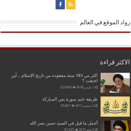
رواد الموقع في العالم
الاكثر قراءة
اكثر من 183 سنة مفقودة من تاريخ الإسلام .. أين
اختفت ؟
1 مارس,2018
223,809
طريقة ختم سورة يس المباركة
5 سبتمبر,2017
93,857
أجمل ما قيل في السيد حسن نصر الله
5 مايو,2017
87,025