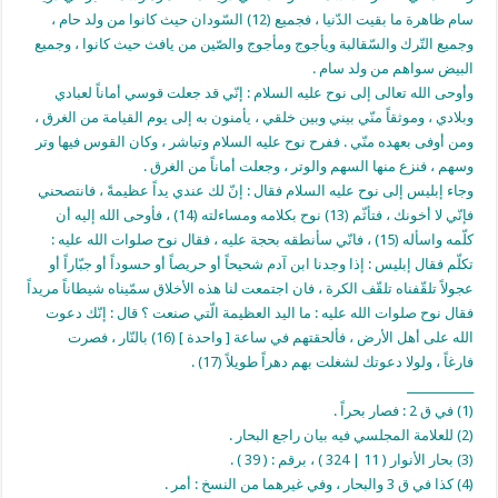
سام ظاهرة ما بقيت الدّنيا ، فجميع (12) السّودان حيث كانوا من ولد حام ،
وجميع التّرك والسّقالبة ويأجوج ومأجوج والصّين من يافث حيث كانوا ، وجميع
البيض سواهم من ولد سام .
وأوحى الله تعالى إلى نوح عليه السلام : إنّي قد جعلت قوسي أماناً لعبادي
وبلادي ، وموثقاً منّي بيني وبين خلقي ، يأمنون به إلى يوم القيامة من الغرق ،
ومن أوفى بعهده منّي . ففرح نوح عليه السلام وتباشر ، وكان القوس فيها وتر
وسهم ، فنزع منها السهم والوتر ، وجعلت أماناً من الغرق .
وجاء إبليس إلى نوح عليه السلام فقال : إنّ لك عندي يداً عظيمةً ، فانتصحني
فإنّي لا أخونك ، فتأثّم (13) نوح بكلامه ومساءلته (14) ، فأوحى الله إليه أن
كلّمه واسأله (15) ، فانّي سأنطقه بحجة عليه ، فقال نوح صلوات الله عليه :
تكلّم فقال إبليس : إذا وجدنا ابن آدم شحيحاً أو حريصاً أو حسوداً أو جبّاراً أو
عجولاً تلقّفناه تلقّف الكرة ، فان اجتمعت لنا هذه الأخلاق سمّيناه شيطاناً مريداً
فقال نوح صلوات الله عليه : ما اليد العظيمة الّتي صنعت ؟ قال : إنّك دعوت
الله على أهل الأرض ، فألحقتهم في ساعة [ واحدة ] (16) بالنّار ، فصرت
فارغاً ، ولولا دعوتك لشغلت بهم دهراً طويلاً (17) .
____________
(1) في ق 2 : فصار بحراً .
(2) للعلامة المجلسي فيه بيان راجع البحار .
(3) بحار الأنوار ( 11 | 324 ) ، برقم : ( 39 ) .
(4) كذا في ق 3 والبحار ، وفي غيرهما من النسخ : أمر .