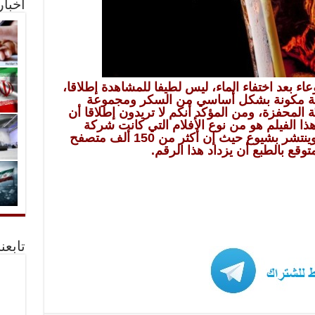
أخبا
ء بعد اختفاء الماء، ليس لطيفا للمشاهدة إطلاقا،
اتلة مكونة بشكل أساسي من السكر ومجموعة
ة المحفزة، ومن المؤكد أنكم لا تريدون إطلاقا أن
ذا الفيلم هو من نوع الأفلام التي كانت شركة
كوكا كولا تفضل إخفاءه، فهو مؤثرا وينتشر بشيوع حيث إن أكثر من 150 ألف متصفح
قع بالطبع أن يزداد هذا الرقم.
تابعن