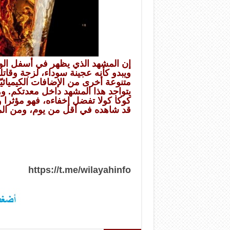
إن المشهد الذي يظهر في أسفل الوعا
ويبدو كأنه عجينة سوداء، لزجة وق
متنوعة أخرى من الإضافات الكيميائيّ
يتواجد هذا المشهد داخل معدتكم.
وه
قد شاهده في أقل من يوم، ومن المتو
https://t.me/wilayahinfo