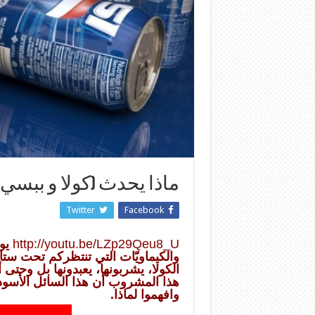
ماذا يحدث (كولا و ببسي ) 
Twitter
Facebook
http://youtu.be/LZp29Qeu8_U
يو
والكيماويّات التي تنتظركم تحت ستار
الكولا، يشربونها، يعبدونها بل وحتى
هذا المشروب أن هذا السائل الأسود
وافهموا لماذا.