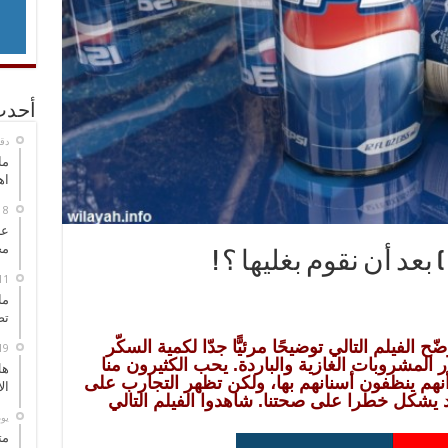
أحدث
‏د
ما
اه
عل
مح
بعد أن نقوم بغليها ؟ !
ما
تص
ضّح الفيلم التالي توضيحًا مرئيًّا جدّا لكمية السكّر
 المشروبات الغازية والباردة.
يحب الكثيرون منا
هل
 أنهم ينظفون أسنانهم بها، ولكن تظهر التجارب على
ال
 يشكل خطرا على صحتنا. شاهدوا الفيلم التالي
‏ي
مت