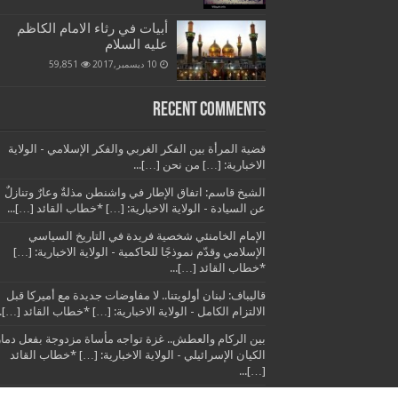
أبيات في رثاء الامام الكاظم
عليه السلام
10 ديسمبر,2017
59,851
Recent Comments
قضية المرأة بين الفكر الغربي والفكر الإسلامي - الولاية
الاخبارية: […] من نحن […]...
الشيخ قاسم: اتفاق الإطار في واشنطن مذلةٌ وعارٌ وتنازلٌ
عن السيادة - الولاية الاخبارية: […] *خطاب القائد […]...
الإمام الخامنئي شخصية فريدة في التاريخ السياسي
الإسلامي وقدّم نموذجًا للحاكمية - الولاية الاخبارية: […]
*خطاب القائد […]...
قاليباف: لبنان أولويتنا.. لا مفاوضات جديدة مع أميركا قبل
الالتزام الكامل - الولاية الاخبارية: […] *خطاب القائد […]..
بين الركام والعطش.. غزة تواجه مأساة مزدوجة بفعل دمار
الكيان الإسرائيلي - الولاية الاخبارية: […] *خطاب القائد
[…]...