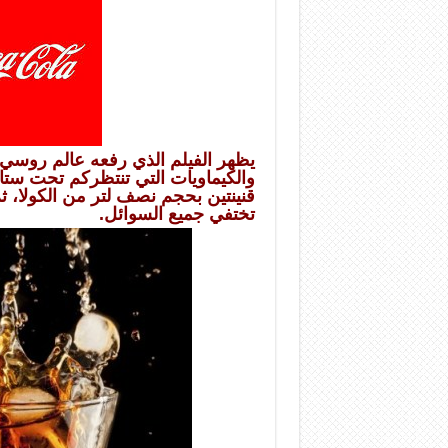
يظهر الفيلم الذي رفعه عالم روسي ها
والكيماويات التي تنتظركم تحت ستار 
قنينتين بحجم نصف لتر من الكولا، ث
تختفي جميع السوائل.