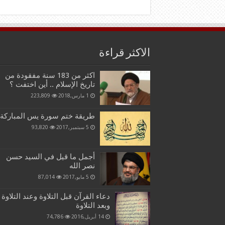
الاكثر قراءة
اكثر من 183 سنة مفقودة من
تاريخ الإسلام .. أين اختفت ؟
1 مارس,2018
223,809
طريقة ختم سورة يس المباركة
5 سبتمبر,2017
93,820
أجمل ما قيل في السيد حسن
نصر الله
5 مايو,2017
87,014
دعاء القرآن قبل التلاوة وعند التلاوة
وبعد التلاوة
14 أبريل,2016
74,786