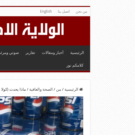
من نحن
اتصل بنا
English
الرئيسية
أخبار ومقالات
تقارير
صوتي ومرئي
كلامكم نور
الرئيسية
/
من
/
الصحة والعافية
/
ماذا يحدث (كولا و