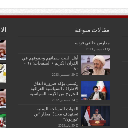
مقالات منوعة
الا
مدارس خالتي فرنسا
21 سبتمبر,2023
أهل البيت سماتهم وحقوقهم في
القرآن الكريم / الصفحات: ٦١ –
٨٠
29 أغسطس,2023
رئيسي يؤكد ضرورة اتفاق
الاطراف السياسية العراقية
للخروج من الازمة السياسية
24 أغسطس,2022
القوات المسلحة اليمنية
تستهدف مجددًا مطار “بن
غوريون”
30 مايو,2025