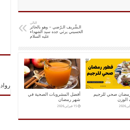
التالي
الـشَّريف الـرّضي – وهو بالحائر
الحسيني يرثي جده سيد الشهداء
عليه السلام
رواد 
مضان صحي للرجيم
أفضل المشروبات الصحية في
 الوزن
شهر رمضان
15 فبراير,2026