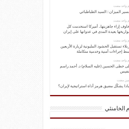
وم واحد مضت
سير الميزان : السيد الطباطبائي
وم واحد مضت
اوف إزاء جاهزيتها.. أميركا استخدمت كل
اريخها بعيدة المدى في عدوانها على إيران
وم واحد مضت
بلاء تستقبل الحشود المليونية لزيارة الأربعين
ط إجراءات أمنية وخدمية متكاملة
وم واحد مضت
ى خطى الحسين (عليه السلام) د. أحمد راسم
نفيس
ومين مضت
اذا يشكّل مضيق هرمز أداة استراتيجية لإيران؟
م الخامنئي