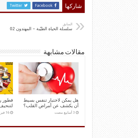
Twitter
Facebook
شاركها
السابق
سلسلة الحياة الطيّبة – المهتدون 02
مقالات مشابهة
هل يمكن لاختبار تنفس بسيط
فطور ر
أن يكشف عن أمراض القلب؟
لتنحيف
16 فبراير,2026