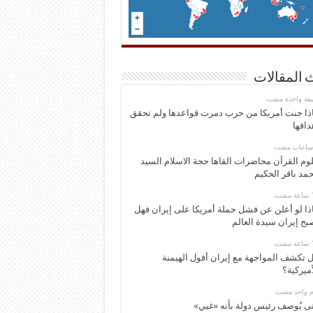
 المقالات
قيقة واحدة مضت
ذا جنت أمريكا من حرب دمرت قواعدها ولم تحقق
دافها
وم القرآن محاضرات القاها حجة الاسلام السيد
مد باقر الحكيم
ذا لو أعلن عن فشل حملة أمريكا على إيران فهل
بح إيران سيدة العالم
 تكشف المواجهة مع إيران أفول الهيمنة
أميركية؟
وم واحد مضت
ى يُوصف رئيس دولة بأنه «غبي»