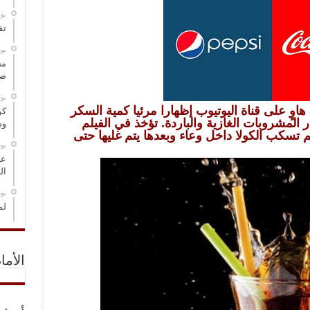
‏ي
تف
‏ي
مخ
صو
‏ي
وٍ على قناة اليوتيوب إظهارا مرئيا كمية السكر
كر
المشروبات الغازية والباردة.
تؤخذ في الفيلم
وس
م تسكب الكولا داخل وعاء وبعدها يتم غليها حتى
‏ي
عل
ال
‏ي
لم
الأما