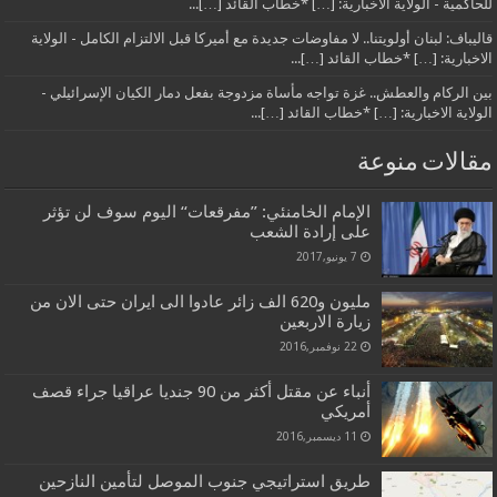
للحاكمية - الولاية الاخبارية: […] *خطاب القائد […]...
قاليباف: لبنان أولويتنا.. لا مفاوضات جديدة مع أميركا قبل الالتزام الكامل - الولاية
الاخبارية: […] *خطاب القائد […]...
بين الركام والعطش.. غزة تواجه مأساة مزدوجة بفعل دمار الكيان الإسرائيلي -
الولاية الاخبارية: […] *خطاب القائد […]...
مقالات منوعة
الإمام الخامنئي: ’’مفرقعات‘‘ اليوم سوف لن تؤثر
على إرادة الشعب
7 يونيو,2017
مليون و620 الف زائر عادوا الى ايران حتى الان من
زيارة الاربعين
22 نوفمبر,2016
أنباء عن مقتل أكثر من 90 جنديا عراقيا جراء قصف
أمريكي
11 ديسمبر,2016
طريق استراتيجي جنوب الموصل لتأمين النازحين