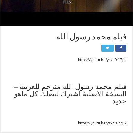
فيلم محمد رسول الله
https://youtu.be/ysxn9KtZjIk
فيلم محمد رسول الله مترجم للعربية –
النسخة الاصلية اشترك ليصلك كل ماهو
جديد
https://youtu.be/ysxn9KtZjIk