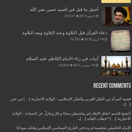
أجمل ما قيل في السيد حسن نصر الله
5 مايو,2017
87,027
دعاء القرآن قبل التلاوة وعند التلاوة وبعد التلاوة
14 أبريل,2016
74,792
أبيات في رثاء الامام الكاظم عليه السلام
10 ديسمبر,2017
59,856
Recent Comments
قضية المرأة بين الفكر الغربي والفكر الإسلامي - الولاية الاخبارية: […] من نحن
[…]...
الشيخ قاسم: اتفاق الإطار في واشنطن مذلةٌ وعارٌ وتنازلٌ عن السيادة - الولاية
الاخبارية: […] *خطاب القائد […]...
الإمام الخامنئي شخصية فريدة في التاريخ السياسي الإسلامي وقدّم نموذجًا