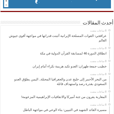
أحدث المقالات
عراقجي: القوات المسلحة الإيرانية أثبتت قدراتها في مواجهة أقوى جيوش
العالم
انطلاق الدورة 46 لمسابقة القرآن الدولية في مكة
خطيب جمعة طهران: العدو تكبد هزيمة نكراء أمام إيران
من البحر الأحمر إلى خليج عدن والجغرافيا المحتلة.. اليمن يطوّق العدو
السعودي بقدرة رصد واستهداف قاتلة
المغاربة يفرون من جنة أميركا والاتفاقيات الإبراهيمية المزعومة!
مسيرة القائد الشهيد في التبيين: بناء الوعي في مواجهة الباطل