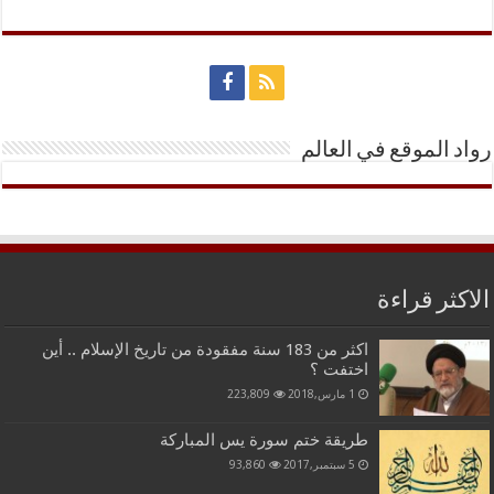
رواد الموقع في العالم
الاكثر قراءة
اكثر من 183 سنة مفقودة من تاريخ الإسلام .. أين
اختفت ؟
1 مارس,2018
223,809
طريقة ختم سورة يس المباركة
5 سبتمبر,2017
93,860