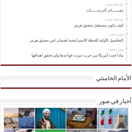
‏يوم واحد مضت
بصــــــائر الدرجــــــات
‏يوم واحد مضت
كيف يكون مستقبل مضيق هرمز
‏يومين مضت
التفاصيل الأولية للخطة الاستراتيجية لضمان امن مضيق هرمز
‏يومين مضت
ماذا جنت أمريكا من حرب دمرت قواعدها ولم تحقق اهدافها
الأمام الخامنئي
أخبار في صور