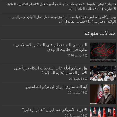
قاليباف: لبنان أولويتنا.. لا مفاوضات جديدة مع أميركا قبل الالتزام الكامل - الولاية
الاخبارية: […] *خطاب القائد […]...
بين الركام والعطش.. غزة تواجه مأساة مزدوجة بفعل دمار الكيان الإسرائيلي -
الولاية الاخبارية: […] *خطاب القائد […]...
مقالات منوعة
الـمـهـدي الـمـنـتـظـر فـي الـفـكـر الاسـلامـي –
نظرة في أحاديث المهدي
9 نوفمبر,2016
هل عندكم أدلّة على استحباب البكاء حزناً على
الإمام الحسين(عليه السلام)؟
31 مايو,2016
آية الله نمازي: إيران لن تركع للطامعين
11 يوليو,2014
الاجراء الامريكي ضد ايران “عمل ارهابي”
21 ديسمبر,2018