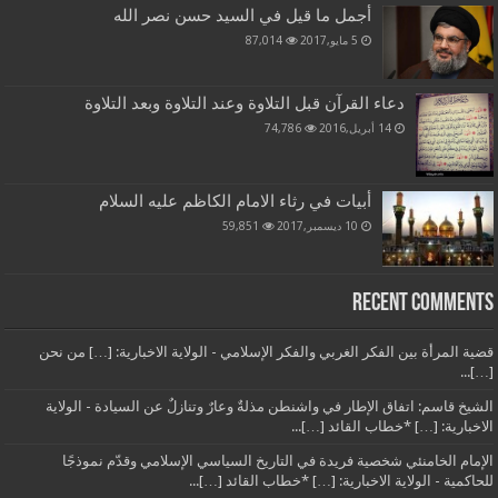
أجمل ما قيل في السيد حسن نصر الله
5 مايو,2017
87,014
دعاء القرآن قبل التلاوة وعند التلاوة وبعد التلاوة
14 أبريل,2016
74,786
أبيات في رثاء الامام الكاظم عليه السلام
10 ديسمبر,2017
59,851
Recent Comments
قضية المرأة بين الفكر الغربي والفكر الإسلامي - الولاية الاخبارية: […] من نحن
[…]...
الشيخ قاسم: اتفاق الإطار في واشنطن مذلةٌ وعارٌ وتنازلٌ عن السيادة - الولاية
الاخبارية: […] *خطاب القائد […]...
الإمام الخامنئي شخصية فريدة في التاريخ السياسي الإسلامي وقدّم نموذجًا
للحاكمية - الولاية الاخبارية: […] *خطاب القائد […]...