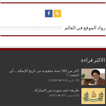
رواد الموقع في العالم
الاكثر قراءة
اكثر من 183 سنة مفقودة من تاريخ الإسلام .. أين
اختفت ؟
1 مارس,2018
223,809
طريقة ختم سورة يس المباركة
5 سبتمبر,2017
93,821