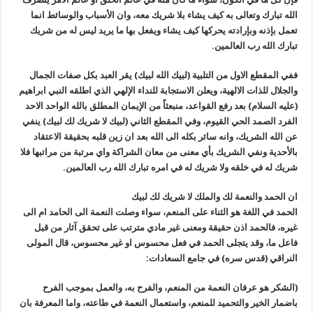
الله تبارك وتعالى به كيف يشاء بلا شريك معه، وان الأسباب والوسائط انما
تعمل بإذنه وبإرادته يحركها كيف يشاء ويفعل بها ما يريد ليس له من شريك
تبارك الله رب العالمين.
ففي المقطع الاول من التلبية (لبيك الله لبيك) يقر العبد بكل صفات الجمال
والجلال للذات الالهية، ويعلن الاستجابة للنداء الإلهي الذي اطلقه النبي ابراهيم
(عليه السلام) بعد رفع القواعد، منبعثاً من الإيمان المطلق بالله الواحد الاحد
الفرد الصمد الحي القيوم، وفي المقطع الثاني (لبيك لا شريك لك لبيك) ينفي
عن الله الشريك، وانه سائر بكله الى الله بعد ان زين قلبه بحقيقة الاعتقاد
بالأحدية ونفي الشريك بأي معنى من معان الشراكة واي مرتبة من مراتبها فلا
شريك له في خلقه ولا شريك له في امره تبارك الله رب العالمين.
ان الحمد والنعمة لك والملك لا شريك لك لبيك
الحمد في اللغة هو الثناء على المنعم، سواء وصلت النعمة الى الحامد ام الى
غيره، فالحمد اذن حقيقة ومعنى غير مادي مترتب على تحقق آثار من قبل
فاعل ما، وقد يتجلى الحمد في فعل محسوس او غير محسوس، قال المولى
النراقي (قدس سره) في جامع السعادات:
(الشكر هو عرفان النعمة من المنعم، والفرح به، والعمل بموجب الفرح
باضمار الخير والتحميد للمنعم، واستعمال النعمة في طاعته، واما المعرفة بان