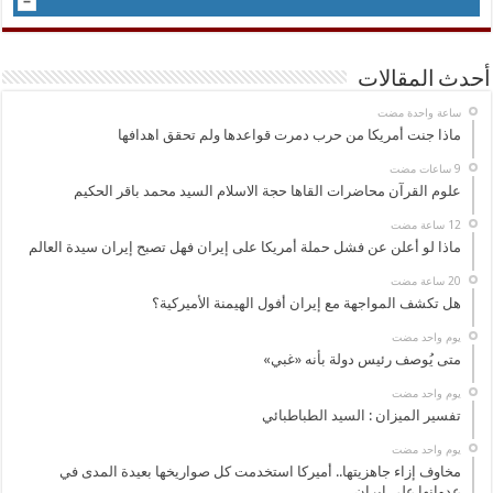
أحدث المقالات
‏ساعة واحدة مضت
ماذا جنت أمريكا من حرب دمرت قواعدها ولم تحقق اهدافها
علوم القرآن محاضرات القاها حجة الاسلام السيد محمد باقر الحكيم
ماذا لو أعلن عن فشل حملة أمريكا على إيران فهل تصبح إيران سيدة العالم
هل تكشف المواجهة مع إيران أفول الهيمنة الأميركية؟
‏يوم واحد مضت
متى يُوصف رئيس دولة بأنه «غبي»
‏يوم واحد مضت
تفسير الميزان : السيد الطباطبائي
‏يوم واحد مضت
مخاوف إزاء جاهزيتها.. أميركا استخدمت كل صواريخها بعيدة المدى في
عدوانها على إيران