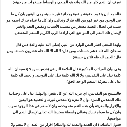
تعرف ان النعم كلها من الله وانه هو المنعم، والوساط مسخرات من جهته)
فالحمد اذن يتقوم بحقيقة واقعية وجدانية غير حسية، وهي اليقين بان كل ما
في الوجود من خير فهو من الله تبارك وتعالى، وان كل ما عداه تبارك اسمه هو
سبب في ايصال النعمة مسخر من مسبب الأسباب ومفيض النعم والخير
لإيصال تلك النعم الى المواضع التي ارادها الرب الكريم المنعم المتفضل.
ولهذا المعنى اشار النص الوارد عن النبي (صلى الله عليه واله): (من قال:
سبحان الله فله عشر حسنات، ومن قال: لا اله الا الله فله عشرون حسنة، ومن
قال: الحمد لله فله ثلاثون حسنة)
وفي بيان المراتب المذكورة قال العلامة النراقي (قدس سره): (فسبحان الله
كلمة تدل على التقديس، ولا الا الله كلمة تدل على التوحيد، والحمد لله كلمة
تدل على معرفة المنعم الواحد الحق)
فالتسبيح هو التقديس، اي تنزيه الله عن كل نقص، والتهليل يدل على وحدانية
ذلك المقدس المنزه، وان لا منزه ولا مقدس غيره، والتحميد هو اليقين
والإقرار والمعرفة بأن هذه النعم منه وحده، وان لا منعم في هذا الوجود سواه،
وان كل ما سواه تبارك وتعالى واسطة سخرها الله تعالى لإيصال النعم الى
مواضعها.
فقول الناسك: ( ان الحمد والنعمة لك والملك) اقرار من العبد ان لا منعم ولا