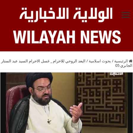
الرئيسية
/
بحوث اسلامية
/
البعد الروحي للاحرام _ غسل الاحرام السيد عبد الستار
الجابري 05