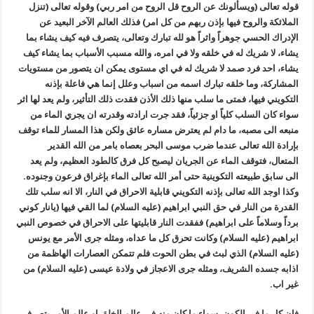
قوله تعالى (ويسألونك عن الروح قل الروح من امر ربي) وقوله تعالى (تنزل
الملائكة والروح فيها بإذن ربهم من كل امر) فذلك العالم الآخر البعيد عن
الإدراك الحسي جوهراً واثراً هو لله تبارك وتعالى، يتصرف فيه كيف يشاء بما
يشاء، لا شريك له في خلقه ولا في امره، والله مسبب الأسباب بما يشاء كيف
يشاء، احد فرد صمد لا شريك له في اي مستوى يمكن ان يتصور من مستويات
المشاركة، وما خلقه تبارك اسمه من اسباب وعلل إنما هي فاعلة بإذنه
التكويني فيها، فمتى ما سلب منها ذلك الأذن فقدت ذلك التأثير، ولم يعد لها اثر
سواء كان السلب كلياً او جزئياً، فقد جرت ارادته وقدرته ان يجري الماء من
منبعه الى مصبه، ما دام لم يعترض مساره عائق ولكن هذا المسار للماء توقف
بإرادة الله تعالى عندما ضرب موسى البحر بعصاه بامر من الله القدير
المتعال، فتوقف الماء عن الجريان ليصبح كل فرق كالطود العظيم، ولم يعد
الى سابق طبيعته التكوينية حتى أمر الله تعالى الماء بإغراق فرعون وجنوده.
وكذا اوجد الله تعالى بإذنه التكويني قابلية الاحراق في النار، الا انه سلب تلك
القدرة من النار في حق النبي ابراهيم (عليه السلام) لما القي فيها (يانار كوني
برداً وسلاماً على ابراهيم) ففقدت النار قابليتها على الاحراق في خصوص النبي
ابراهيم (عليه السلام) وكانت تحرق كل ما عداه، ومثله جرى الأمر مع يونس
(عليه السلام) الذي لبث في بطن الحوت فلم تتمكن العصارات الهاظمة من
اذابه جسده الشريف، ومثله جرى الاعجاز في ولادة عيسى (عليه السلام) من
غير اب.
فإن كل ما في الكون، سواء ما كان منه في عالم الخلق او عالم الأمر يتصرف