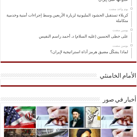
‏يوم واحد مضت
كربلاء تستقبل الحشود المليونية لزيارة الأربعين وسط إجراءات أمنية وخدمية
متكاملة
‏يومين مضت
على خطى الحسين (عليه السلام) د. أحمد راسم النفيس
‏يومين مضت
لماذا يشكّل مضيق هرمز أداة استراتيجية لإيران؟
الأمام الخامنئي
أخبار في صور