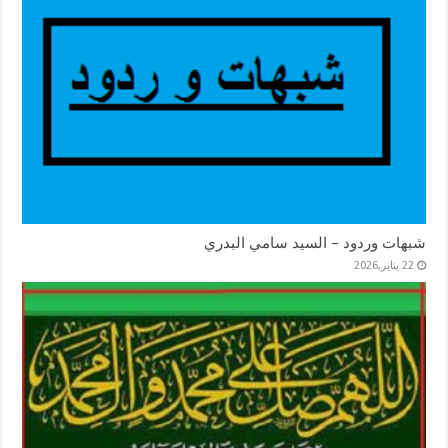
شبهات وردود – السيد سامي البدري
22 يناير,2026