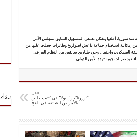
ة ضد سوریا، أعلنها بشکل ضمنی المسؤول السابق بمجلس الأمن
 من إمکانیة استخدام جماعة داعش لصواریخ وطائرات حصلت علیها من
قة العسکری، واحتمال وجود طیارین سابقین من النظام العراقی
تنفیذ ضربات جویة تهدد الأمن الدولی.
التالي
رواد 
“كورونا”، و”إيبولا” في كتيب خاص
بالأمراض الشائعة في الحج