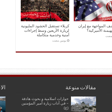
ف المواجهة مع إيران
كربلاء تستقبل الحشود المليونية
هيمنة الأميركية؟
لزيارة الأربعين وسط إجراءات
أمنية وخدمية متكاملة
 مضت
‏يومين مضت
مقالات منوعة
الا
حوارات اسلامية و بحوث هادفة
– في آداب زيارة أمير المؤمنين
(ع)