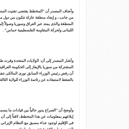
وأضاف المصدر أن “المخطط یقتضی تفتیت المنطقة
من جانب ، و إیجاد منطقة عازلة تتکون من دول موا
المنطقة والذی یمتد عبر العراق وسوریا وصولاً إ
اللبنانی ولحرکة المقاومة الفلسطینیة حماس” .
وأشار المصدر إلى أن: الولایات المتحدة وفرت طری
المشترکة من سوریا بالإیعاز إلى الحکومة العراقیة
أن رفض رئیس الوزراء السابق نوری المالکی تنف
بالضغط لاستبعاده عن رئاسة الوزراء للولایة الثالثة
وأوضح أن “الصراع یدور حالیاً بین قیادات ما یس
إبلاغهم بمعلومات عن هذا المخطط، لافتاً إلى أن
فی الإقلیم لوجود عداء مسبق مع النظام الإیرانی