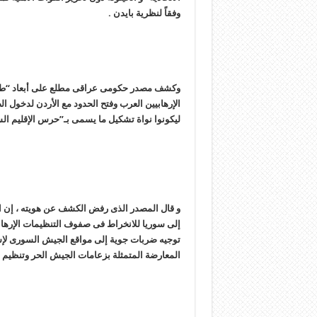
وفقاً لنظرية بايدن .
وکشف مصدر حکومی عراقی مطلع على أبعاد “طبخة ک
الإرهابیین العرب وفتح الحدود مع الأردن لدخول ا
لیکونوا نواة تشکیل ما یسمى بـ”حرس الإقلیم ال
و قال المصدر الذی رفض الکشف عن هویته ، إن 
إلى سوریا للانخراط فی صفوف التنظیمات الإرهاب
توجیه ضربات جویة إلى مواقع الجیش السوری لإسقا
المعارضة المتمثلة بزعامات الجیش الحر وتنظیم