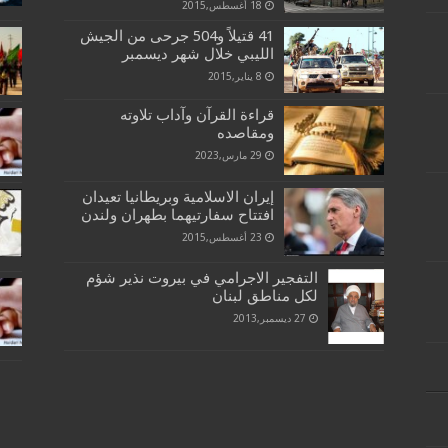
18 أغسطس,2015
41 قتيلاً و504 جرحى من الجيش
الليبي خلال شهر ديسمبر
8 يناير,2015
قراءة القرآن وآداب تلاوته
ومقاصده
29 مارس,2023
إيران الاسلامية وبريطانيا تعيدان
افتتاح سفارتيهما بطهران ولندن
23 أغسطس,2015
التفجير الاجرامي في بيروت نذير شؤم
لكل مناطق لبنان
27 ديسمبر,2013