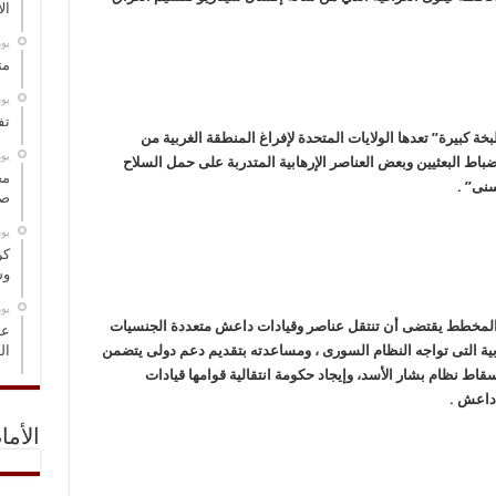
ال
‏ي
مت
‏ي
تف
بیرة” تعدها الولایات المتحدة لإفراغ المنطقة الغربیة من
‏ي
لضباط البعثیین وبعض العناصر الإرهابیة المتدربة على حمل السلاح
مخ
سنی” .
صو
‏ي
كر
وس
‏ي
المخطط یقتضی أن تنتقل عناصر وقیادات داعش متعددة الجنسیات
عل
ال
یة التی تواجه النظام السوری ، ومساعدته بتقدیم دعم دولی یتضمن
ط نظام بشار الأسد، وإیجاد حکومة انتقالیة قوامها قیادات
 داعش .
الأما