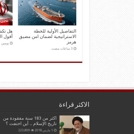
التفاصيل الأولية للخطة
هل تكش
الاستراتيجية لضمان امن مضيق
أفول ال
هرمز
‏يومين
الاكثر قراءة
اكثر من 183 سنة مفقودة من
تاريخ الإسلام .. أين اختفت ؟
1 مارس,2018
223,809