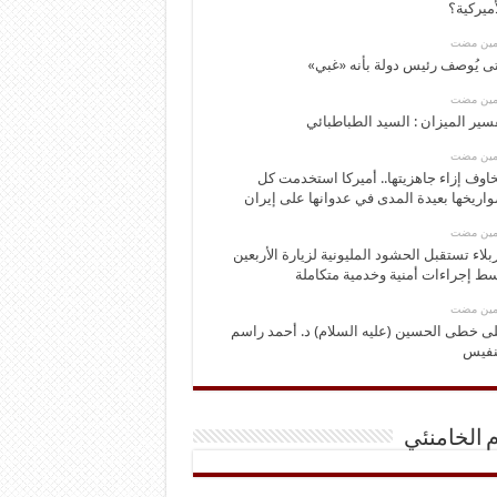
أميركية؟
ومين مضت
ى يُوصف رئيس دولة بأنه «غبي»
ومين مضت
سير الميزان : السيد الطباطبائي
ومين مضت
اوف إزاء جاهزيتها.. أميركا استخدمت كل
اريخها بعيدة المدى في عدوانها على إيران
ومين مضت
بلاء تستقبل الحشود المليونية لزيارة الأربعين
ط إجراءات أمنية وخدمية متكاملة
ومين مضت
ى خطى الحسين (عليه السلام) د. أحمد راسم
نفيس
م الخامنئي