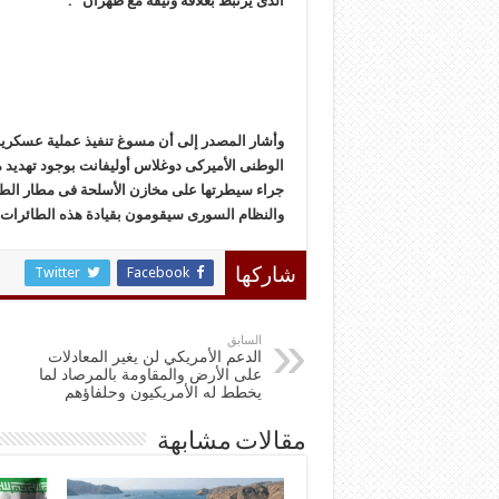
الذی یرتبط بعلاقة وثیقة مع طهران” .
وأشار المصدر إلى أن مسوغ تنفیذ عملیة عسکری
الوطنی الأمیرکی دوغلاس أولیفانت بوجود تهدید
جراء سیطرتها على مخازن الأسلحة فی مطار الطب
والنظام السوری سیقومون بقیادة هذه الطائرات ل
Twitter
Facebook
شاركها
السابق
الدعم الأمريكي لن يغير المعادلات
على الأرض والمقاومة بالمرصاد لما
يخطط له الأمريكيون وحلفاؤهم
مقالات مشابهة