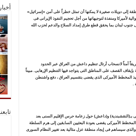
أخبا
 إلى دویلات صغیرة لا یمکنها أن تمثل خطراً على أمن «إسرائیل»
لیة لأمیرکا ومنفذة لتوجیهاتها من أجل تحجیم النفوذ الإیرانی فی
لى جنوب لبنان بما یحقق قطع طرق إمداد السلاح والدعم لحزب الله
قاً آمناً لانسحاب أرتال تنظیم داعش من العراق عبر الحدود
 بإیقاف القصف على المناطق التی یتواجد فیها التنظیم الإرهابی. مبیناً
یذ المخطط الأمیرکی الذی یقضی بتقسیم العراق ، دفع واشنطن
 .
تابعن
مى بـ(النقشبندیة) و(داعش) حول زعامة حرس الإقلیم السنی بعد
 المخطط الأمیرکی یقضی بعودة البعثیین السابقین إلى هرم السلطة
 والذی سیساهم فی إیجاد منطقة عزل مثالیة بعد تغییر النظام السوری