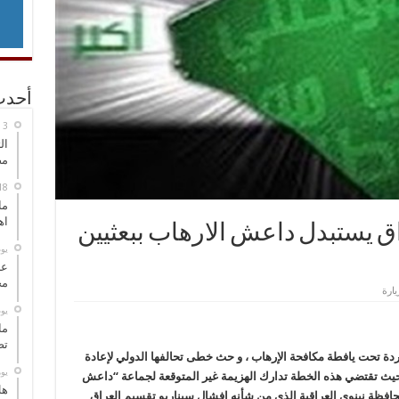
أحدث
ال
مض
ما
اه
ق يستبدل داعش الارهاب ببعثيين
‏ي
عل
مح
‏ي
ما
تص
ردة تحت يافطة مكافحة الإرهاب ، و حث خطى تحالفها الدولي لإعادة
‏ي
يث تقتضي هذه الخطة تدارك الهزيمة غير المتوقعة لجماعة “داعش
هل
لمحافظة نينوى العراقية الذي من شأنه إفشال سيناريو تقسيم العراق