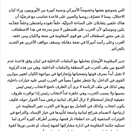
التي يتموضع بعضها وخصوصاً الأميركي ونسبة كبيرة من الأوروبيين، وراء كيان
الاحتلال، بينما لا تتصرّف روسيا والصين على قاعدة تتناسب مع فرضيّة أن
هناك حلفين يتقابلان على الساحة الدوليّة، حلفاً تقوده واشنطن وحلفاً تتقدّمه
بكين وموسكو، لأن الحرب على فلسطين لا تبدو مدرجة في هذا الاصطفاف،
بل هي محور اصطفاف آخر، هو قوى المقاومة في ضفة والكيان ومن خلفه
الغرب وعلى رأسه أميركا في ضفة مقابلة، وسقف مواقف الآخرين هو التنديد
بالجرائم.
تدير المقاومة الأوضاع بتعاملها مع الملفات الداخلية في لبنان وفق قاعدة عدم
الجمع بين ملف الحرب في المنطقة والملفات الداخلية. وهي من هذه الزاوية
لا تقبل أبداً بصرف قوتها وتضحياتها وإنجازاتها في مواجهة الكيان لتغيير موازين
القوى في الداخل، ولا تنتظر تطوراً معيناً في الحرب لتبني عليه خيارات داخلية،
وهي لذلك في ملف الرئاسة لا ترى أن الظرف ناضج لانتخاب رئيس ليس
بسببها ولا بسبب الحرب، وهي جاهزة غداً لانتخاب رئيس إذا توافرت ظروف
حقيقية لإنجاز استحقاق لا تزال أطراف لبنانية ترفض مبدأ الحوار حوله، فكيف
يكون انتخاب. وكذلك في التعامل مع دورها في الحرب تعبر المقاومة عن
ارتياحها، لانضمام شرائح لبنانية واسعة لتأييدها في خيار الإسناد، والتراجع في
التوترات المذهبية إلى حد انطفاء نار فتنتها، وتقدير أطراف كثيرة أخرى لما
تسمّيه حكمة المقاومة في ادارة مشاركتها كجبهة إسناد، او تقدير دورها كقوة