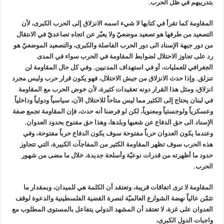
بتدريبهم في ظل الحرب.
المقاومة كما تقرأ في كتابها لا شيء اسمه الانزلاق إلى الحرب الكبرى، لأن
التصعيد من طرفها هو تصعيد موضعيّ ولا يعبّر عن اتجاه تصاعديّ في الانتقال
من دور جبهة الإسناد الى دور الحرب الفاصلة والكبرى، والتصعيد الموضعيّ هو
رد على تجاوز الاحتلال لضوابط المقاومة في الحرب سواء في المدى
الجغرافي للعمليات، أو في استهداف المدنيين. وفي كل حال المقاومة لن
تنزلق. وإذا حدث الانزلاق من جيش الاحتلال، فهو يكون قرار حرب وليس مجرد
انزلاق، ومثل هذا القرار دونه تعقيدات كثيرة، لأن خوض الحرب مع المقاومة
في لبنان يحتاج إلى الكثير مما ليس متاحاً للاحتلال الآن، سياسياً ودولياً وداخلياً
وعسكرياً ولوجستياً ومعنوياً، لكن لو فرضنا أنه حدث، فإن المقاومة تجمع صفة
الإسناد الى حق الدفاع عن شعبها وبلدها، وهذا حق مفتوح بحدود العدوان.
وعندما يكون العدوان حرباً مفتوحة سوف يكون الدفاع حرباً مفتوحة، وفي
هذه الحرب سوف تظهر المقاومة الكثير من المفاجآت الكبيرة، التي تتجاوز
حدود ما أظهرته من قدرات نوعيّة وأسلحة جديدة، خلال ما مضى من شهور
الحرب.
المقاومة لا ترى اتفاقات قريبة، وتعتقد أن الكلمة هي للميدان، وبمقدار ما
تثمّن عالياً نهضة الشوارع العالميّة لنصرة القضية الفلسطينية والدعوة لوقف
العدوان على غزة، لا تعتقد أن المشهد الدولي يتفاعل بالمستوى المطلوب مع
واجبات الدول الكبرى،