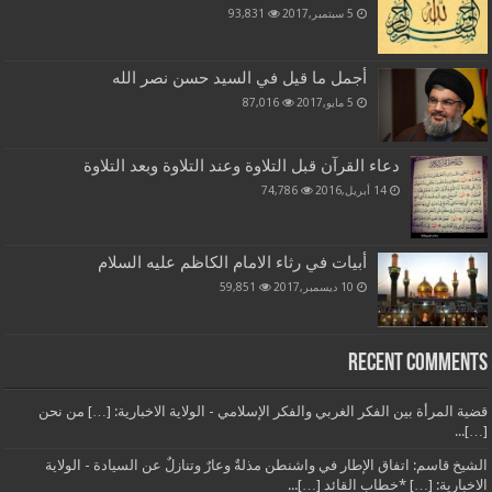
5 سبتمبر,2017
93,831
أجمل ما قيل في السيد حسن نصر الله
5 مايو,2017
87,016
دعاء القرآن قبل التلاوة وعند التلاوة وبعد التلاوة
14 أبريل,2016
74,786
أبيات في رثاء الامام الكاظم عليه السلام
10 ديسمبر,2017
59,851
Recent Comments
قضية المرأة بين الفكر الغربي والفكر الإسلامي - الولاية الاخبارية: […] من نحن
[…]...
الشيخ قاسم: اتفاق الإطار في واشنطن مذلةٌ وعارٌ وتنازلٌ عن السيادة - الولاية
الاخبارية: […] *خطاب القائد […]...