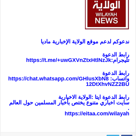
ندعوكم لدعم موقع الولاية الإخبارية ماديا
رابط الدعوة
تليجرام:
https://t.me/+uwGXVnZtxHtlNzJk
رابط الدعوة
واتساب:
https://chat.whatsapp.com/GHlusXbN8
12DtXhvNZZ2BU
رابط الدعوة ايتا :الولاية الاخبارية
سايت اخباري متنوع يختص بأخبار المسلمين حول العالم
.
https://eitaa.com/wilayah