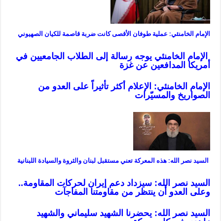
الإمام الخامنئي: عملية طوفان الأقصى كانت ضربة قاصمة للكيان الصهيوني
الإمام الخامنئي يوجه رسالة إلى الطلاب الجامعيين في
أمريكا المدافعين عن غزة
الإمام الخامنئي: الإعلام أكثر تأثيراً على العدو من
الصواريخ والمسيّرات
السيد نصر الله: هذه المعركة تعني مستقبل لبنان والثروة والسيادة اللبنانية
السيد نصر الله: سيزداد دعم إيران لحركات المقاومة..
وعلى العدو أن ينتظر من مقاومتنا المفاجآت
السيد نصر الله: يحضرنا الشهيد سليماني والشهيد