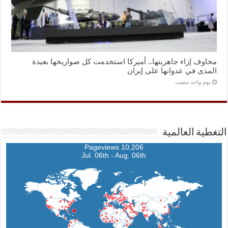
مخاوف إزاء جاهزيتها.. أميركا استخدمت كل صواريخها بعيدة
المدى في عدوانها على إيران
‏يوم واحد مضت
التغطية العالمية
10,206 Pageviews
Jul. 06th - Aug. 06th