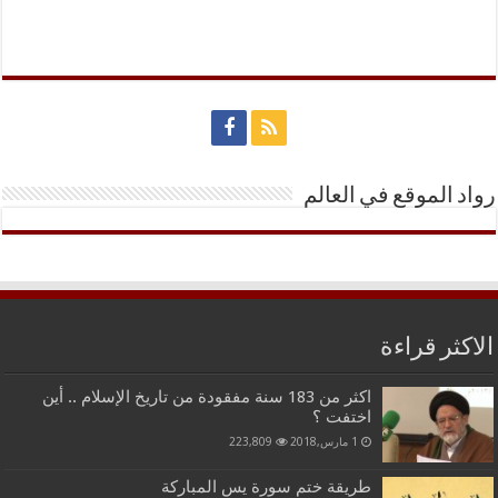
رواد الموقع في العالم
الاكثر قراءة
اكثر من 183 سنة مفقودة من تاريخ الإسلام .. أين
اختفت ؟
1 مارس,2018
223,809
طريقة ختم سورة يس المباركة