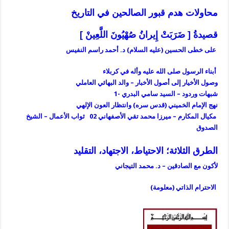
محاولات هدم قبور الصالحين في التاريخ
قصيدةُ [ ضَرَبَتْ إِيرانُ صُهْيُونَ اللَّعِينْ ]
على خطى الحسين (عليه السلام) د. أحمد راسم النفيس
أبناء الرسول صلى الله عليه وأله في كربلاء
وصول الأخيار إلى أصول الأخبار – والد البهائي العاملي
شبهات وردود – السيد سامي البدري -1
نهج الإمام الخميني (قدس سره) وانتظار العون الإلهي
مكيال المكارم – ميرزا محمد تقي الأصفهاني 02
ثواب الأعمال – الشيخ
الصدوق
الطرق الثلاثة؛ الاحتياط، الاجتهاد، التقليد
لأكون مع الصادقين – د. محمد التيجاني
الاحترام الذاتي (معلومة)