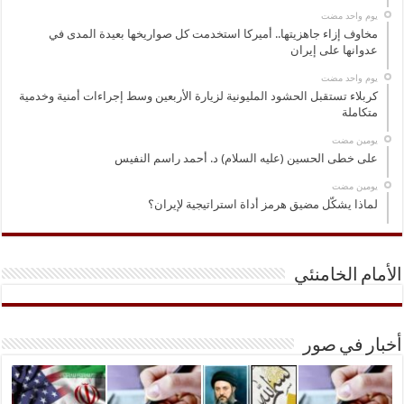
‏يوم واحد مضت
مخاوف إزاء جاهزيتها.. أميركا استخدمت كل صواريخها بعيدة المدى في
عدوانها على إيران
‏يوم واحد مضت
كربلاء تستقبل الحشود المليونية لزيارة الأربعين وسط إجراءات أمنية وخدمية
متكاملة
‏يومين مضت
على خطى الحسين (عليه السلام) د. أحمد راسم النفيس
‏يومين مضت
لماذا يشكّل مضيق هرمز أداة استراتيجية لإيران؟
الأمام الخامنئي
أخبار في صور