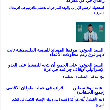
زاهدي في كل معركة
استشهاد الرئيس الإيراني والوفد المرافق له بتحطم طائرتهم في أذربيجان
الشرقية
السيد الحوثي: موقفنا المساند للقضية الفلسطينية ثابت
لا يتزعزع رغم محاولات الأعداء
السيد الحوثي: على الجميع أن يتجه للضغط على العدو
الإسرائيلي لإيقاف جرائمه في غزة
نهج البلاغة » الخطب » الخطبة ١
الشيعة وفلسطين _.._ قراءة في عملية طوفان الاقصى
(جميع الحلقات)
[ هٰذا الْخُمَيْنِيُّ الَّذِي هُوَ أُمَّةٌ ] قصيدةٌ من ديوان الإنسان الذّهبيّ في الشّعر
العربيّ