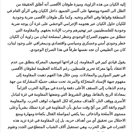
إليه الكيان من هذه الزاوية، وميزة طوفان الأقصى أنه أطلق الحقيقة من
الظل الى الضوء ووضعها على ألسن الجميع، داخل الكيان وفي الرأي العام في
المنطقة وقواها وفي العالم ونخبه. وكما مثّل طوفان الأقصى ضربة وجودية
للكيان حاول الكيان عبر هجومه الإجرامي الوحشي على غزة أن يوجه ضربة
وجودية للفلسطينيين عبر تهجيرهم وحرب الإبادة بحقهم. والمقاومة التي
تنطلق من مفهوم الصراع الوجودي وتنظر لمصلحة لبنان من زاوية أن الكيان
خطر وجودي أمني وعسكري وسياسي واقتصادي وديمغرافي على وجود لبنان،
كان من الطبيعي أن تجد نفسها طرفاً في هذا الصراع الوجودي.
يقول قيادي كبير في المقاومة، إن قراءتها لتوصيف المعركة ينطلق من عدم
الاعتقاد بأنها معركة تحرير فلسطين، رغم المكانة العظيمة لطوفان الأقصى
في تغيير الموازين والمعادلات. ومن خلال هذا الفهم ذهبت المقاومة إلى
مفهوم جبهة الإسناد المتحرّكة والمرنة، تحت سقف حتميّة المشاركة من جهة
وعدم الذهاب إلى السقف الأعلى دفعة واحدة في مواكبة الحرب التزاماً
بمعادلة الربح بالنقاط، ووفق الشروط التي وضعتها المقاومة في غزة لتبادل
الأسرى ووقف النار، كأهداف مشتركة لكل الجبهات لوقف الحرب. والمقاومة
اليوم واثقة أكثر من أيّ وقت سابق بأن المقاومة في غزة تمتلك بشرياً وعلى
مستوى الأسلحة والذخائر، بما يكفي لمواصلة القتال بكفاءة ومهارة ومنع
الاحتلال من تحقيق أي من أهداف حربه، بل إن المقاومة في غزة تزيد هذه
القدرات في ظل الحرب، وهي تستقبل آلاف الشباب المتطوّعين الجدد وتقوم