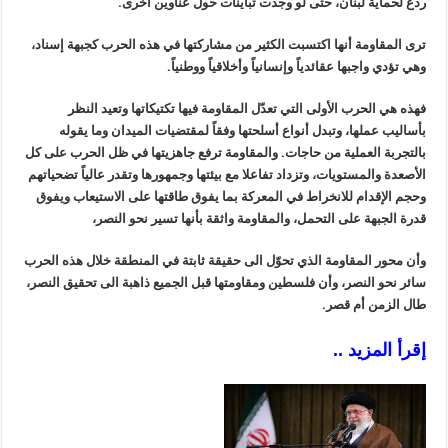
ردع لحماية لبنان، حتى لو وجدت تباينات حول عناوين أخرى.
ترى المقاومة أنها اكتسبت الكثير من مشاركتها في هذه الحرب كجبهة إسناد،
وهي تؤدي واجبها عقائدياً وإنسانياً وأخلاقياً ووطنياً.
فهذه هي الحرب الأولى التي تعدّل المقاومة فيها تكتيكاتها وتعيد النظر
بأساليب عملها، وتبدل أنواع أسلحتها وفقاً لمقتضيات الميدان وما يقوله
بالتجربة العملية من حاجات. والمقاومة ترفع جاهزيتها في ظل الحرب على كل
الأصعدة والمستويات، وتزداد تفاعلا مع بيئتها وجمهورها وتقدر عالياً تضحياتهم
وحجم الإقدام للانخراط في المعركة بما يفوق طاقتها على الاستيعاب ويفوق
قدرة الجبهة على التحمل، والمقاومة واثقة بأنها تسير نحو النصر،
وأن محور المقاومة الذي تحوّل الى حقيقة ثابتة في المنطقة خلال هذه الحرب
سائر نحو النصر، وأن فلسطين ومقاومتها قبل الجميع ذاهبة الى تحقيق النصر،
طال الزمن أم قصر.
إقرأ المزيد ..