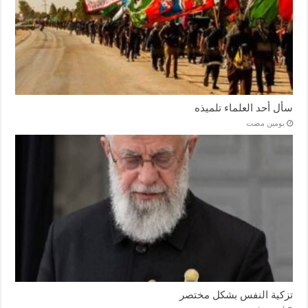
سأل أحد العلماء تلميذه
‏يومين مضت
تزكية النفس بشكل مختصر