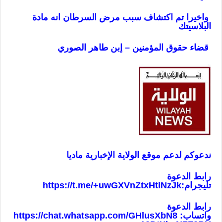
واخيرا تم اكتشاف سبب مرض السرطان انه مادة
البلاسيتك
قضاء حقوق المؤمنين – إبن طاهر الصوري
ندعوكم لدعم موقع الولاية الإخبارية ماديا
رابط الدعوة
تليجرام:
https://t.me/+uwGXVnZtxHtlNzJk
رابط الدعوة
واتساب:
https://chat.whatsapp.com/GHlusXbN8