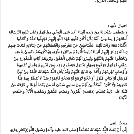
الْبَلِيَّةِ وَتَنَاسُلِ الذُّرِّيَّةِ.
اختيارُ الأنبياء
وَاصْطَفَى سُبْحَانَهُ مِنْ وَلَدِهِ أَنْبِيَاءَ أَخَذَ عَلَى الْوَحْيِ مِيثَاقَهُمْ وَعَلَى تَبْلِيغِ الرِّسَالَةِ
أَمَانَتَهُمْ [ايمانهم]، لَمَّا بَدَّلَ أَكْثَرُ خَلْقِهِ عَهْدَ اللَّهِ إِلَيْهِمْ فَجَهِلُوا حَقَّهُ وَاتَّخَذُوا
الْأَنْدَادَ مَعَهُ وَاجْتَالَتْهُمُ الشَّيَاطِينُ عَنْ مَعْرِفَتِهِ وَاقْتَطَعَتْهُمْ عَنْ عِبَادَتِهِ فَبَعَثَ فِيهِمْ
رُسُلَهُ وَوَاتَرَ إِلَيْهِمْ أَنْبِيَاءَهُ لِيَسْتَأْدُوهُمْ مِيثَاقَ فِطْرَتِهِ وَيُذَكِّرُوهُمْ مَنْسِيَّ نِعْمَتِهِ
وَيَحْتَجُّوا عَلَيْهِمْ بِالتَّبْلِيغِ وَيُثِيرُوا لَهُمْ دَفَائِنَ الْعُقُولِ وَيُرُوهُمْ آيَاتِ الْمَقْدِرَةِ مِنْ
سَقْفٍ فَوْقَهُمْ مَرْفُوعٍ وَمِهَادٍ تَحْتَهُمْ مَوْضُوعٍ وَمَعَايِشَ تُحْيِيهِمْ وَآجَالٍ تُفْنِيهِمْ
وَأَوْصَابٍ تُهْرِمُهُمْ وَأَحْدَاثٍ تَتَابَعُ عَلَيْهِمْ وَلَمْ يُخْلِ اللَّهُ سُبْحَانَهُ خَلْقَهُ مِنْ نَبِيٍّ
مُرْسَلٍ أَوْ كِتَابٍ مُنْزَلٍ أَوْ حُجَّةٍ لَازِمَةٍ أَوْ مَحَجَّةٍ قَائِمَةٍ رُسُلٌ لَا تُقَصِّرُ بِهِمْ قِلَّةُ
عَدَدِهِمْ وَلَا كَثْرَةُ الْمُكَذِّبِينَ لَهُمْ مِنْ سَابِقٍ سُمِّيَ لَهُ مَنْ بَعْدَهُ‏ أَوْ غَابِرٍ عَرَّفَهُ مَنْ
قَبْلَهُ عَلَى ذَلِكَ نَسَلَتِ [ذَهَبت] الْقُرُونُ ومَضَتِ الدُّهُورُ وَسَلَفَتِ الْآبَاءُ وَ خَلَفَتِ
الْأَبْنَاءُ.
مبعثُ النبي‏
إِلَى أَنْ بَعَثَ اللَّهُ سُبْحَانَهُ مُحَمَّداً [صلی الله علیه وآله‏] رَسُولَ اللَّهِ لِإِنْجَازِ عِدَتِهِ