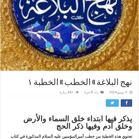
نهج البلاغة » الخطب » الخطبة ١
4 يونيو,2024
زاد الاخرة
443 زيارة
يذكر فيها ابتداء خلق السماء والأرض
وخلق آدم وفيها ذكر الحج
تحتوي هذه الخطبة من خطب أميرالمؤمنين عليه السلام المذكورة في كتاب