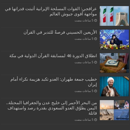
عراقجي: القوات المسلحة الإيرانية أثبتت قدراتها في
مواجهة أقوى جيوش العالم
الأربعين الحسيني فرصةٌ للتدبر في القرآن
انطلاق الدورة 46 لمسابقة القرآن الدولية في مكة
خطيب جمعة طهران: العدو تكبد هزيمة نكراء أمام
إيران
من البحر الأحمر إلى خليج عدن والجغرافيا المحتلة..
اليمن يطوّق العدو السعودي بقدرة رصد واستهداف
قاتلة