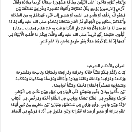
وَإِتْمَامِ نُبُوَّتِهِ مَأْخُوذاً عَلَى النَّبِيِّينَ مِيثَاقُهُ مَشْهُورَةً سِمَاتُهُ كَرِيماً مِيلَادُهُ وَأَهْلُ
الْأَرْضِ [الارضين] يَوْمَئِذٍ مِلَلٌ مُتَفَرِّقَةٌ وَأَهْوَاءٌ مُنْتَشِرَةٌ وَطَرَائِقُ مُتَشَتِّتَةٌ بَيْنَ
مُشَبِّهٍ لِلَّهِ بِخَلْقِهِ أَوْ مُلْحِدٍ فِي اسْمِهِ أَوْ مُشِيرٍ إِلَى غَيْرِهِ فَهَدَاهُمْ بِهِ مِنَ الضَّلَالَةِ
وَأَنْقَذَهُمْ بِمَكَانِهِ مِنَ الْجَهَالَةِ ثُمَّ اخْتَارَ سُبْحَانَهُ لِمُحَمَّدٍ صلی الله علیه وآله لِقَاءَهُ
وَرَضِيَ لَهُ مَا عِنْدَهُ وَأَكْرَمَهُ عَنْ دَارِ الدُّنْيَا وَرَغِبَ بِهِ عَنْ مَقَامِ [مقارنه ـ مقار]
الْبَلْوَى، فَقَبَضَهُ إِلَيْهِ كَرِيماً صلی الله علیه وآله وَخَلَّفَ فِيكُمْ مَا خَلَّفَتِ الْأَنْبِيَاءُ فِي
أُمَمِهَا إِذْ لَمْ يَتْرُكُوهُمْ هَمَلًا بِغَيْرِ طَرِيقٍ وَاضِحٍ وَلَا عَلَمٍ قَائِمٍ.
القرآن والأحكام الشرعية
كِتَابَ رَبِّكُمْ فِيكُمْ مُبَيِّناً حَلَالَهُ وَحَرَامَهُ وَفَرَائِضَهُ وَفَضَائِلَهُ وَنَاسِخَهُ وَمَنْسُوخَهُ
وَرُخَصَهُ وَعَزَائِمَهُ وَخَاصَّهُ وَعَامَّهُ وَعِبَرَهُ وَأَمْثَالَهُ وَمُرْسَلَهُ وَمَحْدُودَهُ وَمُحْكَمَهُ
وَمُتَشَابِهَهُ مُفَسِّراً [جُمَلَهُ‏] مُجْمَلَهُ وَمُبَيِّناً غَوَامِضَهُ.
بَيْنَ مَأْخُوذٍ مِيثَاقُ عِلْمِهِ وَمُوَسَّعٍ‏ عَلَى الْعِبَادِ فِي جَهْلِهِ وَبَيْنَ مُثْبَتٍ فِي الْكِتَابِ
فَرْضُهُ وَمَعْلُومٍ فِي السُّنَّةِ نَسْخُهُ وَوَاجِبٍ فِي السُّنَّةِ أَخْذُهُ وَمُرَخَّصٍ فِي الْكِتَابِ
تَرْكُهُ وَبَيْنَ وَاجِبٍ بِوَقْتِهِ وَزَائِلٍ فِي مُسْتَقْبَلِهِ وَمُبَايَنٌ بَيْنَ مَحَارِمِهِ مِنْ كَبِيرٍ أَوْعَدَ
عَلَيْهِ نِيرَانَهُ أَوْ صَغِيرٍ أَرْصَدَ لَهُ غُفْرَانَهُ وَبَيْنَ مَقْبُولٍ فِي أَدْنَاهُ مُوَسَّعٍ فِي أَقْصَاهُ‏.