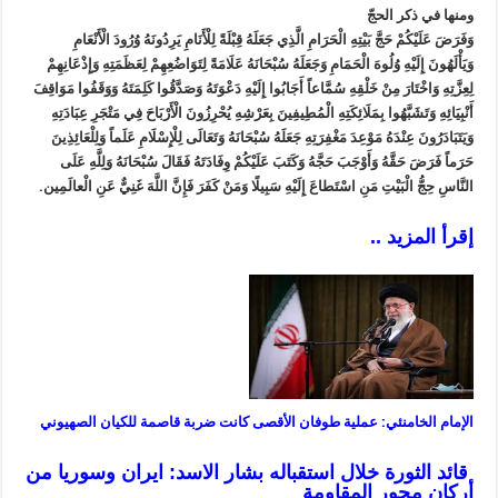
ومنها في ذکر الحجّ
وَفَرَضَ عَلَيْكُمْ حَجَّ بَيْتِهِ الْحَرَامِ الَّذِي جَعَلَهُ قِبْلَةً لِلْأَنَامِ يَرِدُونَهُ وُرُودَ الْأَنْعَامِ
وَيَأْلَهُونَ إِلَيْهِ وُلُوهَ الْحَمَامِ وَجَعَلَهُ سُبْحَانَهُ عَلَامَةً لِتَوَاضُعِهِمْ لِعَظَمَتِهِ وَإِذْعَانِهِمْ
لِعِزَّتِهِ وَاخْتَارَ مِنْ خَلْقِهِ سُمَّاعاً أَجَابُوا إِلَيْهِ دَعْوَتَهُ وَصَدَّقُوا كَلِمَتَهُ وَوَقَفُوا مَوَاقِفَ
أَنْبِيَائِهِ وَتَشَبَّهُوا بِمَلَائِكَتِهِ الْمُطِيفِينَ بِعَرْشِهِ يُحْرِزُونَ الْأَرْبَاحَ فِي مَتْجَرِ عِبَادَتِهِ
وَيَتَبَادَرُونَ عِنْدَهُ مَوْعِدَ مَغْفِرَتِهِ جَعَلَهُ سُبْحَانَهُ وَتَعَالَى لِلْإِسْلَامِ عَلَماً وَلِلْعَائِذِينَ
حَرَماً فَرَضَ حَقَّهُ وَأَوْجَبَ حَجَّهُ وَكَتَبَ عَلَيْكُمْ وِفَادَتَهُ فَقَالَ سُبْحَانَهُ‏ وَلِلَّهِ عَلَى
النَّاسِ حِجُّ الْبَيْتِ مَنِ اسْتَطاعَ إِلَيْهِ سَبِيلًا وَمَنْ كَفَرَ فَإِنَّ اللَّهَ غَنِيٌّ عَنِ الْعالَمِين.
إقرأ المزيد ..
الإمام الخامنئي: عملية طوفان الأقصى كانت ضربة قاصمة للكيان الصهيوني
قائد الثورة خلال استقباله بشار الاسد: ايران وسوريا من
أركان محور المقاومة