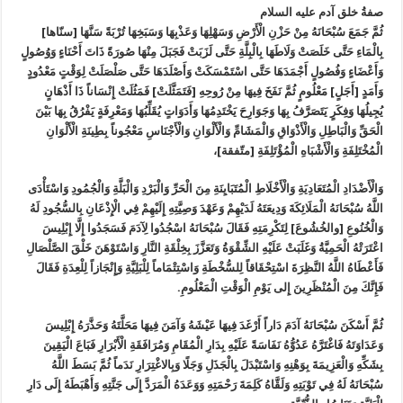
صفةُ خلق آدم عليه السلام‏
ثُمَّ جَمَعَ سُبْحَانَهُ مِنْ حَزْنِ الْأَرْضِ وَسَهْلِهَا وَعَذْبِهَا وَسَبَخِهَا تُرْبَةً سَنَّهَا [سنّاها]
بِالْمَاءِ حَتَّى خَلَصَتْ وَلَاطَهَا بِالْبِلَّةِ حَتَّى لَزَبَتْ فَجَبَلَ مِنْهَا صُورَةً ذَاتَ أَحْنَاءٍ وَوُصُولٍ
وَأَعْضَاءٍ وَفُصُولٍ أَجْمَدَهَا حَتَّى اسْتَمْسَكَتْ وَأَصْلَدَهَا حَتَّى صَلْصَلَتْ لِوَقْتٍ مَعْدُودٍ
وَأَمَدٍ [أَجَلٍ‏] مَعْلُومٍ ثُمَّ نَفَخَ فِيهَا مِنْ رُوحِهِ [فَتَمَثَّلَتْ‏] فَمَثُلَتْ إِنْسَاناً ذَا أَذْهَانٍ
يُجِيلُهَا وَفِكَرٍ يَتَصَرَّفُ بِهَا وَجَوَارِحَ يَخْتَدِمُهَا وَأَدَوَاتٍ يُقَلِّبُهَا وَمَعْرِفَةٍ يَفْرُقُ بِهَا بَيْنَ
الْحَقِّ وَالْبَاطِلِ وَالْأَذْوَاقِ وَالْمَشَامِّ وَالْأَلْوَانِ وَالْأَجْنَاسِ مَعْجُوناً بِطِينَةِ الْأَلْوَانِ
الْمُخْتَلِفَةِ وَالْأَشْبَاهِ الْمُؤْتَلِفَةِ [متّفقة]،
وَالْأَضْدَادِ الْمُتَعَادِيَةِ وَالْأَخْلَاطِ الْمُتَبَايِنَةِ مِنَ الْحَرِّ وَالْبَرْدِ وَالْبَلَّةِ وَالْجُمُودِ وَاسْتَأْدَى
اللَّهُ سُبْحَانَهُ الْمَلَائِكَةَ وَدِيعَتَهُ لَدَيْهِمْ وَعَهْدَ وَصِيَّتِهِ إِلَيْهِمْ فِي الْإِذْعَانِ بِالسُّجُودِ لَهُ
وَالْخُنُوعِ [والخُشُوعَ] لِتَكْرِمَتِهِ فَقَالَ سُبْحَانَهُ اسْجُدُوا لِآدَمَ فَسَجَدُوا إِلَّا إِبْلِيسَ
اعْتَرَتْهُ الْحَمِيَّةُ وَغَلَبَتْ عَلَيْهِ الشِّقْوَةُ وَتَعَزَّزَ بِخِلْقَةِ النَّارِ وَاسْتَوْهَنَ خَلْقَ الصَّلْصَالِ
فَأَعْطَاهُ اللَّهُ النَّظِرَةَ اسْتِحْقَاقاً لِلسُّخْطَةِ وَاسْتِتْمَاماً لِلْبَلِيَّةِ وَإِنْجَازاً لِلْعِدَةِ فَقَالَ‏
فَإِنَّكَ مِنَ الْمُنْظَرِينَ إِلى‏ يَوْمِ الْوَقْتِ الْمَعْلُومِ‏.
ثُمَّ أَسْكَنَ سُبْحَانَهُ آدَمَ دَاراً أَرْغَدَ فِيهَا عَيْشَهُ وَآمَنَ فِيهَا مَحَلَّتَهُ وَحَذَّرَهُ إِبْلِيسَ
وَعَدَاوَتَهُ فَاغْتَرَّهُ عَدُوُّهُ نَفَاسَةً عَلَيْهِ بِدَارِ الْمُقَامِ وَمُرَافَقَةِ الْأَبْرَارِ فَبَاعَ الْيَقِينَ
بِشَكِّهِ وَالْعَزِيمَةَ بِوَهْنِهِ وَاسْتَبْدَلَ بِالْجَذَلِ وَجَلًا وَبِالاغْتِرَارِ نَدَماً ثُمَّ بَسَطَ اللَّهُ
سُبْحَانَهُ لَهُ فِي تَوْبَتِهِ وَلَقَّاهُ كَلِمَةَ رَحْمَتِهِ وَوَعَدَهُ الْمَرَدَّ إِلَى جَنَّتِهِ وَأَهْبَطَهُ إِلَى دَارِ