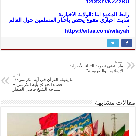
12DtXhvNZZ2BU
رابط الدعوة ايتا :الولاية الاخبارية
سايت اخباري متنوع يختص بأخبار المسلمين حول العالم
.
https://eitaa.com/wilayah
السابق
ماذا تعني نظرية التقاء الأصولية
الإسلامية والصهيونية؟
التالي
ما يقوله القرآن في آية الكرسي/7-
قضاء الحوائج بآية الكرسي –
سماحة الشيخ فاضل الصفار
مقالات مشابهة