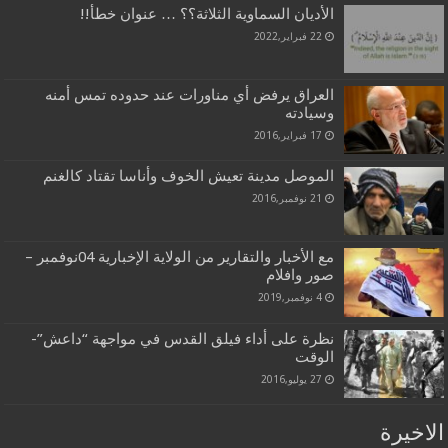
الأديان السماوية الثلاثة؟؟ … عنوان خطأ!!
22 فبراير,2022
العراق يرفض أي مناورات عند حدوده تمس أمنه
وسيادته
17 فبراير,2016
الموصل مدينة تعيش الخوف وأناسا تقتاد كالغنم
21 نوفمبر,2016
مع الأخبار والتقارير من الولاية الإخبارية 04نوفمبر –
صور وافلام
4 نوفمبر,2019
نظرة على أداء فيلق القدس في مواجهة “داعش”-
الوقت
27 يوليو,2016
الاخيرة