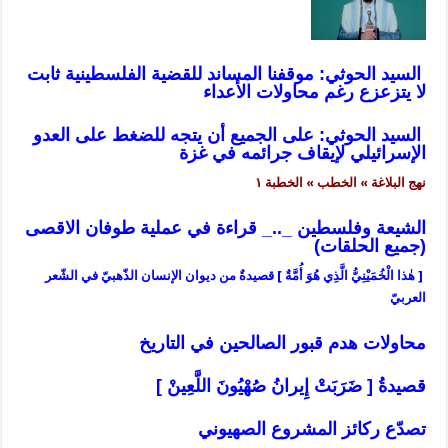
السيد الحوثي: موقفنا المساند للقضية الفلسطينية ثابت
لا يتزعزع رغم محاولات الأعداء
السيد الحوثي: على الجميع أن يتجه للضغط على العدو
الإسرائيلي لإيقاف جرائمه في غزة
نهج البلاغة » الخطب » الخطبة ١
الشيعة وفلسطين _.._ قراءة في عملية طوفان الاقصى
(جميع الحلقات)
[ هٰذا الْخُمَيْنِيُّ الَّذِي هُوَ أُمَّةٌ ] قصيدةٌ من ديوان الإنسان الذّهبيّ في الشّعر
العربيّ
محاولات هدم قبور الصالحين في التاريخ
قصيدةُ [ ضَرَبَتْ إِيرانُ صُهْيُونَ اللَّعِينْ ]
تصدّع ركائز المشروع الصهيوني