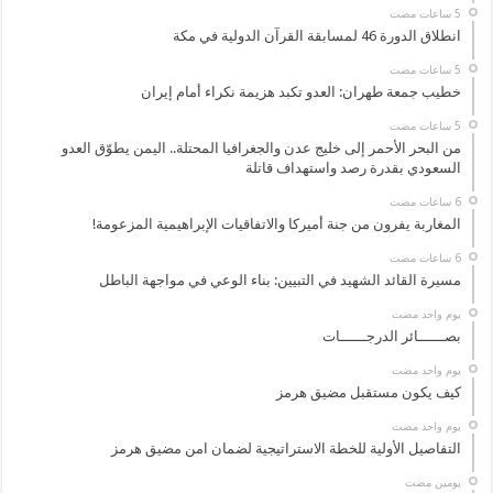
انطلاق الدورة 46 لمسابقة القرآن الدولية في مكة
خطيب جمعة طهران: العدو تكبد هزيمة نكراء أمام إيران
من البحر الأحمر إلى خليج عدن والجغرافيا المحتلة.. اليمن يطوّق العدو
السعودي بقدرة رصد واستهداف قاتلة
المغاربة يفرون من جنة أميركا والاتفاقيات الإبراهيمية المزعومة!
مسيرة القائد الشهيد في التبيين: بناء الوعي في مواجهة الباطل
‏يوم واحد مضت
بصــــــائر الدرجــــــات
‏يوم واحد مضت
كيف يكون مستقبل مضيق هرمز
‏يوم واحد مضت
التفاصيل الأولية للخطة الاستراتيجية لضمان امن مضيق هرمز
‏يومين مضت