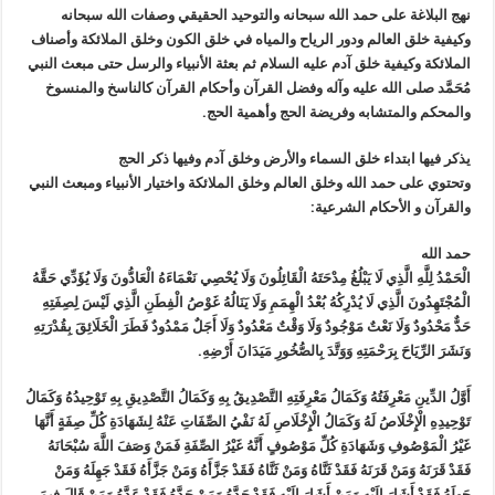
نهج البلاغة على حمد الله سبحانه والتوحيد الحقيقي وصفات الله سبحانه
وكيفية خلق العالم ودور الرياح والمياه في خلق الكون وخلق الملائكة وأصناف
الملائكة وكيفية خلق آدم عليه السلام ثم بعثة الأنبياء والرسل حتى مبعث النبي
مُحَمَّد صلى الله عليه وآله وفضل القرآن وأحكام القرآن كالناسخ والمنسوخ
والمحكم والمتشابه وفريضة الحج وأهمية الحج.
يذكر فيها ابتداء خلق السماء والأرض وخلق آدم وفيها ذكر الحج
وتحتوي على حمد الله وخلق العالم وخلق الملائكة واختيار الأنبياء ومبعث النبي
والقرآن و الأحكام الشرعية:
حمد الله
الْحَمْدُ لِلَّهِ الَّذِي لَا يَبْلُغُ مِدْحَتَهُ الْقَائِلُونَ وَلَا يُحْصِي نَعْمَاءَهُ الْعَادُّونَ وَلَا يُؤَدِّي حَقَّهُ
الْمُجْتَهِدُونَ الَّذِي لَا يُدْرِكُهُ بُعْدُ الْهِمَمِ وَلَا يَنَالُهُ غَوْصُ الْفِطَنِ الَّذِي لَيْسَ لِصِفَتِهِ
حَدٌّ مَحْدُودٌ وَلَا نَعْتٌ مَوْجُودٌ وَلَا وَقْتٌ مَعْدُودٌ وَلَا أَجَلٌ مَمْدُودٌ فَطَرَ الْخَلَائِقَ بِقُدْرَتِهِ
وَنَشَرَ الرِّيَاحَ بِرَحْمَتِهِ وَوَتَّدَ بِالصُّخُورِ مَيَدَانَ أَرْضِهِ.
أَوَّلُ الدِّينِ مَعْرِفَتُهُ وَكَمَالُ مَعْرِفَتِهِ التَّصْدِيقُ بِهِ وَكَمَالُ التَّصْدِيقِ بِهِ تَوْحِيدُهُ وَكَمَالُ
تَوْحِيدِهِ الْإِخْلَاصُ لَهُ وَكَمَالُ الْإِخْلَاصِ لَهُ نَفْيُ الصِّفَاتِ عَنْهُ لِشَهَادَةِ كُلِّ صِفَةٍ أَنَّهَا
غَيْرُ الْمَوْصُوفِ وَشَهَادَةِ كُلِّ مَوْصُوفٍ أَنَّهُ غَيْرُ الصِّفَةِ فَمَنْ وَصَفَ اللَّهَ سُبْحَانَهُ
فَقَدْ قَرَنَهُ وَمَنْ قَرَنَهُ فَقَدْ ثَنَّاهُ وَمَنْ ثَنَّاهُ فَقَدْ جَزَّأَهُ وَمَنْ جَزَّأَهُ فَقَدْ جَهِلَهُ وَمَنْ‏
جَهِلَهُ فَقَدْ أَشَارَ إِلَيْهِ وَمَنْ أَشَارَ إِلَيْهِ فَقَدْ حَدَّهُ وَمَنْ حَدَّهُ فَقَدْ عَدَّهُ وَمَنْ قَالَ فِيمَ