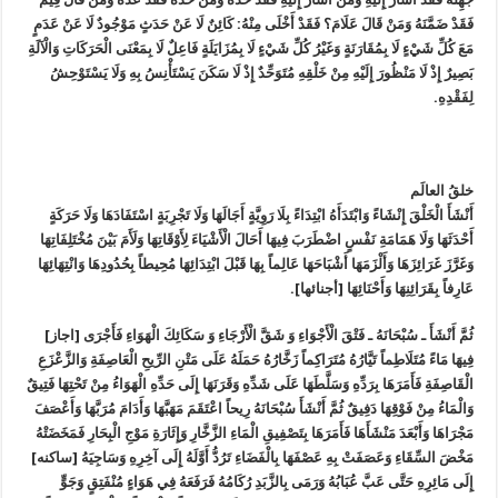
فَقَدْ ضَمَّنَهُ وَمَنْ قَالَ عَلَامَ؟ فَقَدْ أَخْلَى مِنْهُ: كَائِنٌ لَا عَنْ حَدَثٍ مَوْجُودٌ لَا عَنْ عَدَمٍ
مَعَ كُلِّ شَيْ‏ءٍ لَا بِمُقَارَنَةٍ وَغَيْرُ كُلِّ شَيْ‏ءٍ لَا بِمُزَايَلَةٍ فَاعِلٌ لَا بِمَعْنَى الْحَرَكَاتِ وَالْآلَةِ
بَصِيرٌ إِذْ لَا مَنْظُورَ إِلَيْهِ مِنْ خَلْقِهِ مُتَوَحِّدٌ إِذْ لَا سَكَنَ يَسْتَأْنِسُ بِهِ وَلَا يَسْتَوْحِشُ
لِفَقْدِهِ‏.
خلقُ العالَم‏
أَنْشَأَ الْخَلْقَ إِنْشَاءً وَابْتَدَأَهُ ابْتِدَاءً بِلَا رَوِيَّةٍ أَجَالَهَا وَلَا تَجْرِبَةٍ اسْتَفَادَهَا وَلَا حَرَكَةٍ
أَحْدَثَهَا وَلَا هَمَامَةِ نَفْسٍ اضْطَرَبَ فِيهَا أَحَالَ الْأَشْيَاءَ لِأَوْقَاتِهَا وَلَأَمَ بَيْنَ مُخْتَلِفَاتِهَا
وَغَرَّزَ غَرَائِزَهَا وَأَلْزَمَهَا أَشْبَاحَهَا عَالِماً بِهَا قَبْلَ ابْتِدَائِهَا مُحِيطاً بِحُدُودِهَا وَانْتِهَائِهَا
عَارِفاً بِقَرَائِنِهَا وَأَحْنَائِهَا [أجنائها].
ثُمَّ أَنْشَأَ ـ سُبْحَانَهُ ـ فَتْقَ الْأَجْوَاءِ وَ شَقَّ الْأَرْجَاءِ وَ سَكَائِكَ الْهَوَاءِ فَأَجْرَى [اجاز]
فِيهَا مَاءً مُتَلَاطِماً تَيَّارُهُ مُتَرَاكِماً زَخَّارُهُ حَمَلَهُ عَلَى مَتْنِ الرِّيحِ الْعَاصِفَةِ وَالزَّعْزَعِ
الْقَاصِفَةِ فَأَمَرَهَا بِرَدِّهِ وَسَلَّطَهَا عَلَى شَدِّهِ وَقَرَنَهَا إِلَى حَدِّهِ الْهَوَاءُ مِنْ تَحْتِهَا فَتِيقٌ
وَالْمَاءُ مِنْ فَوْقِهَا دَفِيقٌ ثُمَّ أَنْشَأَ سُبْحَانَهُ رِيحاً اعْتَقَمَ مَهَبَّهَا وَأَدَامَ مُرَبَّهَا وَأَعْصَفَ
مَجْرَاهَا وَأَبْعَدَ مَنْشَأَهَا فَأَمَرَهَا بِتَصْفِيقِ الْمَاءِ الزَّخَّارِ وَإِثَارَةِ مَوْجِ الْبِحَارِ فَمَخَضَتْهُ
مَخْضَ‏ السِّقَاءِ وَعَصَفَتْ بِهِ عَصْفَهَا بِالْفَضَاءِ تَرُدُّ أَوَّلَهُ إِلَى آخِرِهِ وَسَاجِيَهُ [ساكنه‏]
إِلَى مَائِرِهِ حَتَّى عَبَّ عُبَابُهُ وَرَمَى بِالزَّبَدِ رُكَامُهُ فَرَفَعَهُ فِي هَوَاءٍ مُنْفَتِقٍ وَجَوٍّ