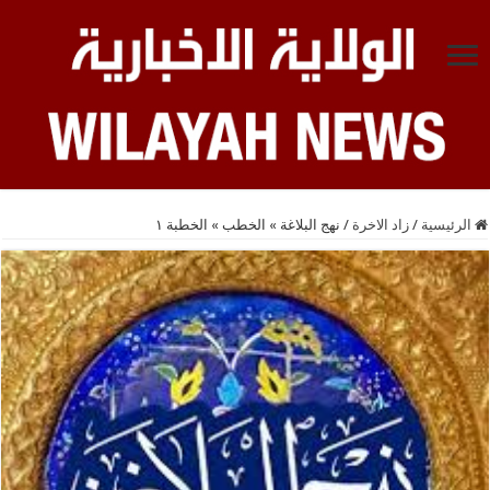
الرئيسية
/
زاد الاخرة
/
نهج البلاغة » الخطب » الخطبة ١