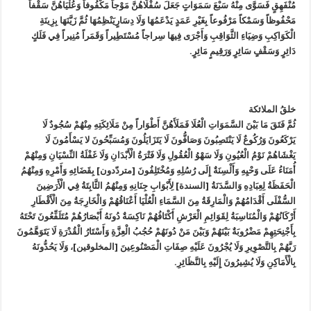
مُنْفَهِقٍ فَسَوَّى مِنْهُ سَبْعَ سَمَوَاتٍ جَعَلَ سُفْلَاهُنَّ مَوْجاً مَكْفُوفاً وَعُلْيَاهُنَّ سَقْفاً
مَحْفُوظاً وَسَمْكاً مَرْفُوعاً بِغَيْرِ عَمَدٍ يَدْعَمُهَا وَلَا دِسَارٍيَنْظِمُهَا ثُمَّ زَيَّنَهَا بِزِينَةِ
الْكَوَاكِبِ وَضِيَاءِ الثَّوَاقِبِ وَأَجْرَى فِيهَا سِراجاً مُسْتَطِيراً وَقَمَراً مُنِيراً فِي فَلَكٍ
دَائِرٍ وَسَقْفٍ سَائِرٍ وَرَقِيمٍ مَائِرٍ.
خلقُ الملائكة
ثُمَّ فَتَقَ مَا بَيْنَ السَّمَوَاتِ الْعُلَا فَمَلَأَهُنَّ أَطْوَاراً مِنْ مَلَائِكَتِهِ مِنْهُمْ سُجُودٌ لَا
يَرْكَعُونَ وَرُكُوعٌ لَا يَنْتَصِبُونَ وَصَافُّونَ لَا يَتَزَايَلُونَ وَمُسَبِّحُونَ‏ لا يَسْأَمُونَ‏ لَا
يَغْشَاهُمْ نَوْمُ الْعُيُونِ وَلَا سَهْوُ الْعُقُولِ وَلَا فَتْرَةُ الْأَبْدَانِ وَلَا غَفْلَةُ النِّسْيَانِ وَمِنْهُمْ
أُمَنَاءُ عَلَى وَحْيِهِ وَأَلْسِنَةٌ إِلَى رُسُلِهِ وَمُخْتَلِفُونَ [متردّدون] بِقَضَائِهِ وَأَمْرِهِ وَمِنْهُمُ
الْحَفَظَةُ لِعِبَادِهِ وَالسَّدَنَةُ [السندة] لِأَبْوَابِ جِنَانِهِ وَمِنْهُمُ الثَّابِتَةُ فِي الْأَرَضِينَ
السُّفْلَى أَقْدَامُهُمْ وَالْمَارِقَةُ مِنَ السَّمَاءِ الْعُلْيَا أَعْنَاقُهُمْ وَالْخَارِجَةُ مِنَ الْأَقْطَارِ
أَرْكَانُهُمْ وَالْمُنَاسِبَةُ لِقَوَائِمِ الْعَرْشِ أَكْتَافُهُمْ نَاكِسَةٌ دُونَهُ أَبْصَارُهُمْ مُتَلَفِّعُونَ تَحْتَهُ
بِأَجْنِحَتِهِمْ مَضْرُوبَةٌ بَيْنَهُمْ وَبَيْنَ مَنْ دُونَهُمْ حُجُبُ الْعِزَّةِ وَأَسْتَارُ الْقُدْرَةِ لَا يَتَوَهَّمُونَ
رَبَّهُمْ بِالتَّصْوِيرِ وَلَا يُجْرُونَ عَلَيْهِ صِفَاتِ الْمَصْنُوعِينَ [المخلوقين]، وَلَا يَحُدُّونَهُ
بِالْأَمَاكِنِ وَلَا يُشِيرُونَ إِلَيْهِ بِالنَّظَائِرِ.