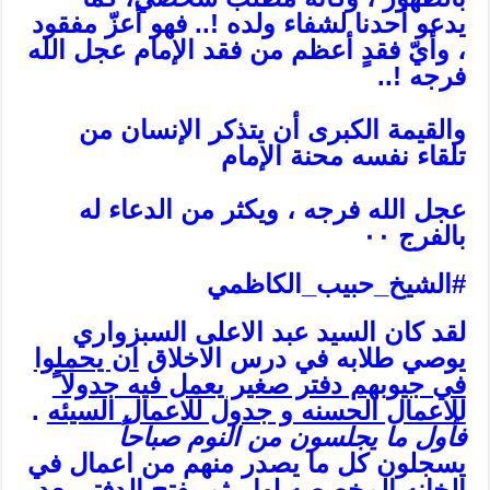
يدعو أحدنا لشفاء ولده !.. فهو أعزّ مفقود
، وأيّ فقدٍ أعظم من فقد الإمام عجل الله
فرجه !..
والقيمة الكبرى أن يتذكر الإنسان من
تلقاء نفسه محنة الإمام
عجل الله فرجه ، ويكثر من الدعاء له
بالفرج ٠٠
#الشيخ_حبيب_الكاظمي
لقد كان السيد عبد الاعلى السبزواري
يوصي طلابه في درس الاخلاق
ان يحملوا
في جيوبهم دفتر صغير يعمل فيه جدولا ً
للاعمال الحسنه و جدول للاعمال السيئه
.
فأول ما يجلسون من النوم صباحاً
يسجلون كل ما يصدر منهم من اعمال في
الخانه المخصصه لها . ثم يفتح الدفتر بعد