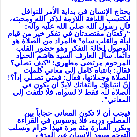
يحتاج الإنسان في بداية الأمر للنوافل
ليكتسب اللياقة اللازمة لذكر الله ومحبته،
قال رسول الله صلى الله عليه وآله:
“ركعتان مقتصدتان في تفكر خير من قيام
ليلة والقلب ساه” فالمراد من الصلاة هو
الوصول لحالة التفكر وهو حضور القلب
دائماً. سأل العارف السيد هاشم الحداد
المرحوم مرتضى مطهري: “كيف‌ تصلّي‌؟
فقال: بانتباه‌ كامل‌ إلى معاني‌ كلمات‌
الصلاة‌ وجملاتها، فقال‌: فمتي‌ تصـلّي‌ إذاً؟!
إنّ انتباهك‌ والتفاتك‌ لابدّ أن‌ يكون‌ في‌
الصلاة‌ للّه‌ فقط‌ لا لسواه‌، فلا تلتفت‌ إلى
المعاني‌”.
فيجب أن لا تكون المعاني حجاباً بين
المصلي وربه، فلا يوسوس في القراءة
ويكرر العبارة مئة مرة فهذا حرام ويسلب
التوجه ويبعد الإنسان عن الهدف