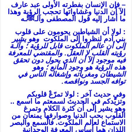
– فإن الإنسان بفطرته الأولى عبد عارف
إلآ أن الدنيا وغشاواتها تحجب الرؤية وهذا
ما أشار إليه قول المصطفى وآلـﷺـه
: لولا أن الشياطين يحومون على قلوب
بني آدم لنظروا إلى الملكوت
وهو يشير
إلى أن عالم الملكوت قابل للرؤية ؛ وآلـة
رؤيته القلب لا العقل. والمقتضي للمعرفة
فيه موجود إلآ أن الذي يحول دون تحقق
هذه الرؤية هو وجود المانع ؛ وهو
الشيطان ومغرياته وإشغاله الناس في
توافه الجسد ونواقصه.
وفي حديث آخر : لولا تمرّعْ قلوبكم
وتزيّدكم في الحديث لسمعتم ما اسمع ..
وهو يشير إلى أن كثرة الكلام وتمرغ
القلوب بحب الدنيا وصوارفها يمنعان من
الاستماع لعالم الملكوت. فالسمع والبصر
اللذان هما أساس المعرفة الوجدانية