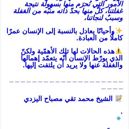
الأمور التي نُحرَم منها بسهولة نتيجة
غفلتنا، كلٌّ منها بحدّ ذاته منبّه من الغفلة
وسببٌ لنجاتنا،
وأحيانًا يعادل بالنسبة إلى الإنسان عمرًا
كاملًا من العبادة.
هذه الحالات لها تلك الأهمّية ولكنّ
الذي يورّط الإنسان أنّه يتعمّد إهمالها
والغفلة عنها ولا يريد أن يلتفت إليها.
_ _ _ _ _ _ _ _ _ _ _ _ _ _ _ _ _ _ _ _
_ _ _ _
الشيخ محمد تقي مصباح اليزدي
.