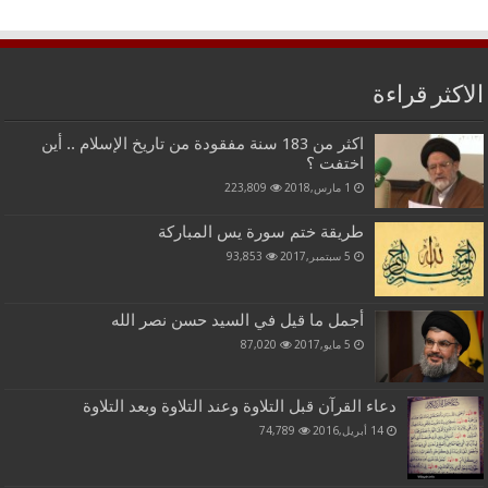
الاكثر قراءة
اكثر من 183 سنة مفقودة من تاريخ الإسلام .. أين
اختفت ؟
1 مارس,2018
223,809
طريقة ختم سورة يس المباركة
5 سبتمبر,2017
93,853
أجمل ما قيل في السيد حسن نصر الله
5 مايو,2017
87,020
دعاء القرآن قبل التلاوة وعند التلاوة وبعد التلاوة
14 أبريل,2016
74,789