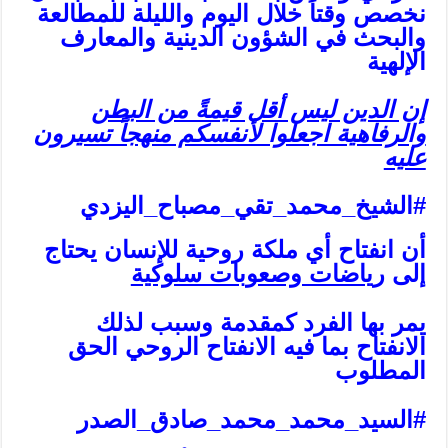
نخصص وقتاً خلال اليوم والليلة للمطالعة
والبحث في الشؤون الدينية والمعارف
الإلهية
إن الدين ليس أقل قيمةً من البطن
والرفاهية اجعلوا لأنفسكم منهجاً تسيرون
عليه
#الشيخ_محمد_تقي_مصباح_اليزدي
أن انفتاح أي ملكة روحية للإنسان يحتاج
إلى
رياضات وصعوبات سلوكية
يمر بها الفرد كمقدمة وسبب لذلك
الانفتاح بما فيه الانفتاح الروحي الحق
المطلوب
#السيد_محمد_محمد_صادق_الصدر