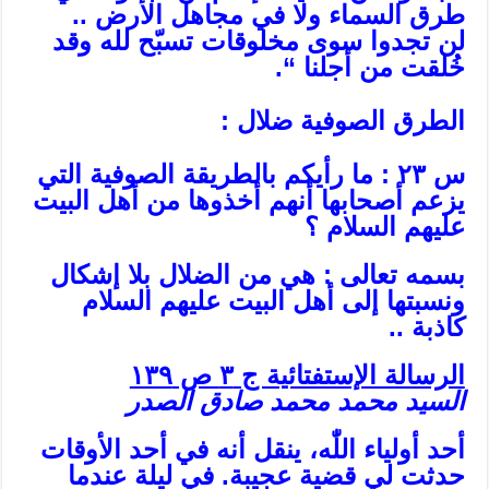
طرق السماء ولا في مجاهل الأرض ..
لن تجدوا سوى مخلوقات تسبّح لله وقد
خُلقت من أجلنا “.
الطرق الصوفية ضلال :
س ٢٣ : ما رأيكم بالطريقة الصوفية التي
يزعم أصحابها أنهم أخذوها من أهل البيت
عليهم السلام ؟
بسمه تعالى : هي من الضلال بلا إشكال
ونسبتها إلى أهل البيت عليهم السلام
كاذبة ..
الرسالة الإستفتائية ج ٣ ص ١٣٩
السيد محمد محمد صادق الصدر
أحد أولياء اللّٰه، ينقل أنه في أحد الأوقات
حدثت لي قضية عجيبة. في ليلة عندما