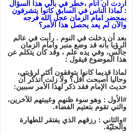
اردت ان انام ،خطر في بالي هذا السؤال
: لماذا الناس في السابق كانوا يتشرفون
بمحضر امام الزمان عجل الله فرجه
والآن لم يعد يحصل هذا الأمر؟
بعد أن دخلت في النوم . رأيت في عالم
الرؤيا بأنه قد وضع منبر وامام الزمان
جالس، وفي يده علم ، وقد كان يتكلم عن
هذا الموضوع فيقول :
لماذا قديما كانوا يتوفقون أكثر لرؤيتي،
وحاليا أصبحت أقل؟ ولا زلت أتذكر أن
حديث الإمام فقد ذكر لهذا الأمر سببين:
#الأول : وهو سوء ظنهم وغيبتهم للآخرين،
والتي تقوم بتعتيم الفضاء.
#والثاني : رزقهم الذي يفتقر للطهارة
والحليّة.