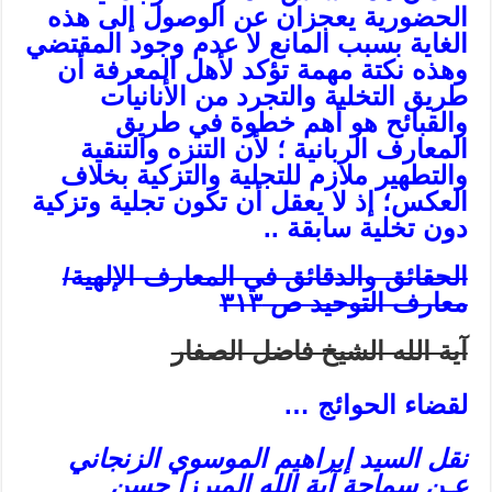
الحضورية يعجزان عن الوصول إلى هذه
الغاية بسبب المانع لا عدم وجود المقتضي
وهذه نكتة مهمة تؤكد لأهل المعرفة أن
طريق التخلية والتجرد من الأنانيات
والقبائح هو أهم خطوة في طريق
المعارف الربانية ؛ لأن التنزه والتنقية
والتطهير ملازم للتجلية والتزكية بخلاف
العكس؛ إذ لا يعقل أن تكون تجلية وتزكية
دون تخلية سابقة ..
الحقائق والدقائق في المعارف الإلهية/
معارف التوحيد ص ٣١٣
آية الله الشيخ فاضل الصفار
لقضاء الحوائج …
نقل السيد إبراهيم الموسوي الزنجاني
عـن سماحة آية الله الميرزا حسن