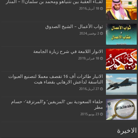
لقــاء العقبة بين نتنياهو ومحمد بن سلمان!! – المنار
18 أبريل,2016
ثواب الأعمال – الشيخ الصدوق
2 نوفمبر,2024
الانوار اللامعة في شرح زيارة الجامعة
18 فبراير,2019
الانبار طائرات أف 16 تقصف معملا لتصنيع العبوات
الناسفة لداعش الارهابي بقضاء هيت
27 أبريل,2016
حلفاء السعودية بين ’المزيفين’ و’المرتزقة’- حسام
مطر
23 يونيو,2015
الاخيرة