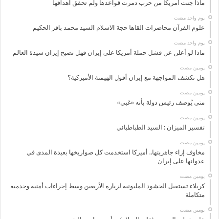
ماذا جنت أمريكا من حرب دمرت قواعدها ولم تحقق اهدافها
‏يوم واحد مضت
علوم القرآن محاضرات القاها حجة الاسلام السيد محمد باقر الحكيم
‏يوم واحد مضت
ماذا لو أعلن عن فشل حملة أمريكا على إيران فهل تصبح إيران سيدة العالم
‏يومين مضت
هل تكشف المواجهة مع إيران أفول الهيمنة الأميركية؟
‏يومين مضت
متى يُوصف رئيس دولة بأنه «غبي»
‏يومين مضت
تفسير الميزان : السيد الطباطبائي
‏يومين مضت
مخاوف إزاء جاهزيتها.. أميركا استخدمت كل صواريخها بعيدة المدى في
عدوانها على إيران
‏يومين مضت
كربلاء تستقبل الحشود المليونية لزيارة الأربعين وسط إجراءات أمنية وخدمية
متكاملة
‏يومين مضت