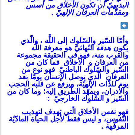
البديهيّ أن تكون الأخلاق من أسس
ومقدّمات العرفان الإلهي‌ّ .
وأمّا السّير والسّلوك إلى اللَّه ، والّذي
يكون هدفه النّهائيّ هو معرفة اللَّه
والقرب منه، فهو في الحقيقة مجموعة
من العرفان و الأخلاق فما كان من‌
السّير والسّلوك الباطنيّ فهو نوع من
العرفان الّذي يوصل الإنسان يومًا بعد
يوم للذّات الإلهيّة، ويرفع عن قلبه الحجب
والأدران، ويمهّد الطّريق إليه؛ وما كان من‌
السّير و السّلوك الخارجيّ :
فهو نفس الأخلاق الّتي تهدف لتهذيب
النّفوس، و ليس فقط لأجل الحياة المادّيّة
المرفّهة .