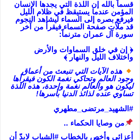
قسماً بالله إن اللذة التي يجدها الإنسان
المؤمن عندما يستيقظ في ظلام الليل
فيرفع بصره إلى السماء ليشاهد النجوم
قد ملأت صفحة السماء فيقرأ من آخر
سورة آل عمران مترنماً:
﴿ إن في خلق السماوات والأرض
واختلاف الليل والنهار ﴾
هذه الآيات التي تنبعث من أعماق
وجود العالم وتحاكي نغمة الكون فيقرأها
ليكون هو والعالم نغمة واحدة، هذه اللذة
تساوي عنده لذائذ الدنيا بأسرها!
#الشهيد_مرتضى_مطهري
من وصايا الحكماء ..
أعزائي وأخص بالخطاب #الشباب لابدّ أن