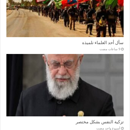
سأل أحد العلماء تلميذه
تزكية النفس بشكل مختصر
‏أسبوع واحد مضت