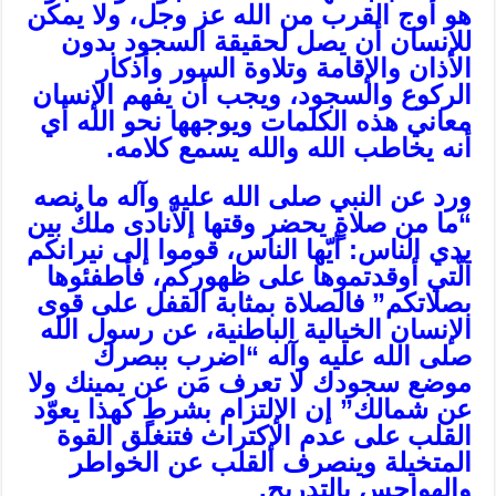
هو أوج القرب من الله عز وجل، ولا يمكن
للإنسان أن يصل لحقيقة السجود بدون
الأذان والإقامة وتلاوة السور وأذكار
الركوع والسجود، ويجب أن يفهم الإنسان
معاني هذه الكلمات ويوجهها نحو الله أي
أنه يخاطب الله والله يسمع كلامه.
ورد عن النبي صلى الله عليه وآله ما نصه
“ما من صلاةٍ يحضر وقتها إلاّنادى ملكٌ بين
يدي الناس: أيّها الناس، قوموا إلى نيرانكم
الّتي أوقدتموها على ظهوركم، فأطفئوها
بصلاتكم” فالصلاة بمثابة القفل على قوى
الإنسان الخيالية الباطنية، عن رسول الله
صلى الله عليه وآله “اضرب ببصرك
موضع سجودك لا تعرف مَن عن يمينك ولا
عن شمالك” إن الإلتزام بشرطٍ كهذا يعوّد
القلب على عدم الإكتراث فتنغلق القوة
المتخيلة وينصرف القلب عن الخواطر
والهواجس بالتدريج.