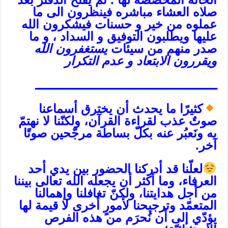
صلاه العشاء مباشره فينظرون الى ما
عملوه من خير و حسنات فيشكرون الله
عليها ويطلبون التوفيق و السداد ، و ما
صدر منهم من سيئات
يستغفرون الله
ويقررون الابتعاد و عدم التكرار
ـــــــــــــــــــــــــــــــــــــــــــــــــــ
كثيرًا ما يحدث أن يخترق أسماعنا
صوتٌ عذب لقراءة القرآن، ولكنّنا لا نهتمّ
به ونَعبُر عنه بكلّ بساطة مرجّحين صوتًا
آخر.
لعلّنا قد أدركنا الحضور بين يدي أحد
العرفاء، وما أكثر أن يجعله الله تعالى بيننا
من أجل هدايتنا، ولكنّ تغافلنا وإهمالنا
المتعمّد وترجيحنا لأمورٍ أخرى لا قيمة لها
يؤدّي إلى أن نُحرَم من هذه الفرص