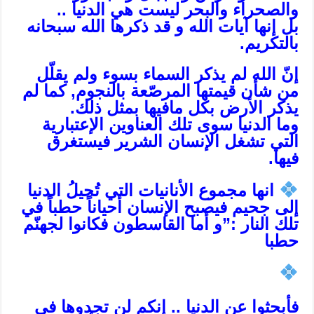
والصحراء والبحر ليست هي الدنيا ..
بل إنها آيات الله و قد ذكرها الله سبحانه
بالتكريم.
إنّ الله لم يذكر السماء بسوء ولم يقلّل
من شأن قيمتها المرصّعة بالنجوم, كما لم
يذكر الأرض بكل مافيها بمثل ذلك.
وما الدنيا سوى تلك العناوين الإعتبارية
التي تشغل الإنسان الشرير فيستغرق
فيها.
انها مجموع الأنانيات التي تُحيلُ الدنيا
إلى جحيم فيصبح الإنسان أحياناً حطباً في
تلك النار :”و أما القاسطون فكانوا لجهنّم
حطبا
فأبحثوا عن الدنيا .. إنكم لن تجدوها في