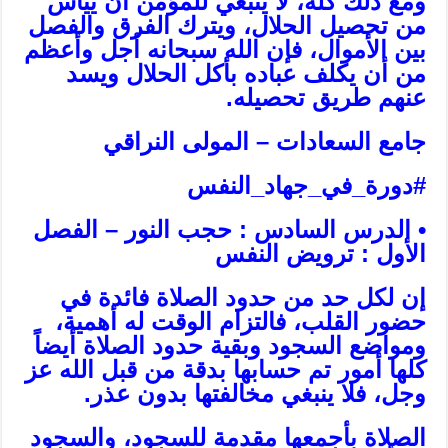
ومع ذلك كله، لا ينبغي للمؤمن أن ييأس
من تحصيل الحلال، ويترك الفرق والفصل
بين الأموال، فإن الله سبحانه أجل وأعظم
من أن يكلف عباده بأكل الحلال ويسد
عنهم طريق تحصيله.
جامع السعادات – المولى النراقي
#دورة_في_جهاد_النفس
• الدرس السادس : حجب النور – الفصل
الأول : ترويض النفس
إن لكل حد من حدود الصلاة فائدة في
حضور القلب، فالتزام الوقت له أهمية،
ومواضع السجود وبقية حدود الصلاة أيضاً
كلها أمور تم حسابها بدقة من قبل الله عز
وجل، فلا ينبغي مخالفتها بدون عذر.
الصلاة بأجمعها مقدمة للسجود، والسجود