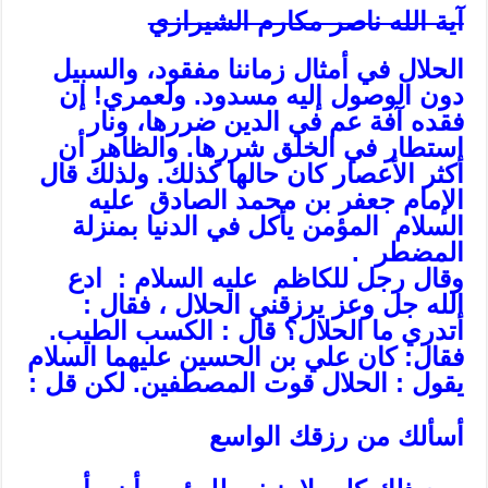
آية الله ناصر مكارم الشيرازي
الحلال في أمثال زماننا مفقود، والسبيل
دون الوصول إليه مسدود. ولعمري! إن
فقده آفة عم في الدين ضررها، ونار
استطار في الخلق شررها. والظاهر أن
أكثر الأعصار كان حالها كذلك. ولذلك قال
الإمام جعفر بن محمد الصادق عليه
السلام المؤمن يأكل في الدنيا بمنزلة
المضطر .
وقال رجل للكاظم عليه السلام : ادع
الله جل وعز يرزقني الحلال ، فقال :
أتدري ما الحلال؟ قال : الكسب الطيب.
فقال: كان علي بن الحسين عليهما السلام
يقول : الحلال قوت المصطفين. لكن قل :
أسألك من رزقك الواسع