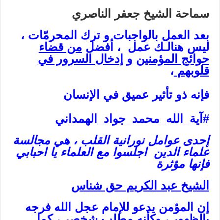
سماحة الشيخ‌ جعفر الناصري
بعد العمل بالواجبات و ترك المحرمّات ،
لیس هنالـك عمل ، أفضل
من قضاء
حوائج المؤمنین
و
إدخال السرور في
قلوبهم
،
فإنه ذو تأثیر عمیق في الإنسان
#آية_الله_محمد_جواد_الهمداني
إحدى عوامل نورانية القلب ، هي مجالسة
علماء الدين اجلسوا مع العلماء يا احبابي
فإنها مؤثرة
الشيخ عبد الكريم حق شناس
إن المؤمن يدعو للإمام عجل الله فرجه
بالظهور ، وكأنه مطلب شخصي، كما