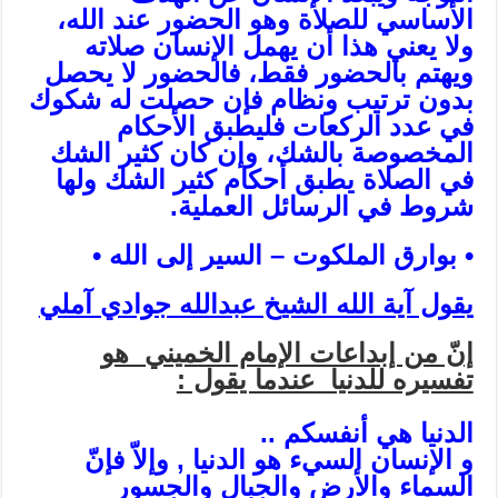
الأساسي للصلاة وهو الحضور عند الله،
ولا يعني هذا أن يهمل الإنسان صلاته
ويهتم بالحضور فقط، فالحضور لا يحصل
بدون ترتيب ونظام فإن حصلت له شكوك
في عدد الركعات فليطبق الأحكام
المخصوصة بالشك، وإن كان كثير الشك
في الصلاة يطبق أحكام كثير الشك ولها
شروط في الرسائل العملية.
• بوارق الملكوت – السير إلى الله •
يقول آية الله الشيخ عبدالله جوادي آملي
إنّ من إبداعات الإمام الخميني هو
تفسيره للدنيا عندما يقول :
الدنيا هي أنفسكم ..
و الإنسان السيء هو الدنيا , وإلاّ فإنّ
السماء والأرض والجبال والجسور