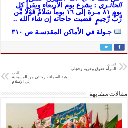
الحائـري
: يشرع يوم الأربعاء ويقرأ كل
يوم ٨١ مـرة إلى ١٦ يوماً سَلَامٌ قَوْلًا مِّن
رَّبٍّ رَّحِيمٍ
قضيت حاجاته إن شاء الله ..
جـولة في الأماكن المقدسـة ص ٣١٠
السابق
المرأة حقوق وخرية وحجاب
التالي
هبة السماء ، رحلتي من المسيحية
إلى الإسلام
مقالات مشابهة