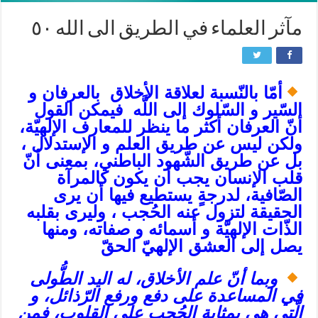
مآثر العلماء في الطريق الى الله ٥٠
أمّا بالنّسبة لعلاقة الأخلاق بالعرفان و
السّير و السّلوك إلى اللَّه فيمكن القول
أنّ‌ العرفان‌ أكثر ما ينظر للمعارف الإلهيّة،
ولكن ليس عن طريق العلم و الإستدلال ،
بل عن طريق الشّهود الباطني، بمعنى أنّ
قلب الإنسان يجب أن يكون كالمرآة
الصّافية، لدرجةٍ يستطيع فيها أن يرى‌
الحقيقة لتزول عنه الحُجب ، وليرى‌ بقلبه
الذّات الإلهيّة و أسمائه و صفاته، ومنها
يصل إلى العشق الإلهيّ الحقّ
وبما أنّ علم الأخلاق، له اليد الطُّولى‌
في المساعدة على دفع ورفع الرّذائل، و
الّتي هي بمثابة الحُجب على القلوب، فمن