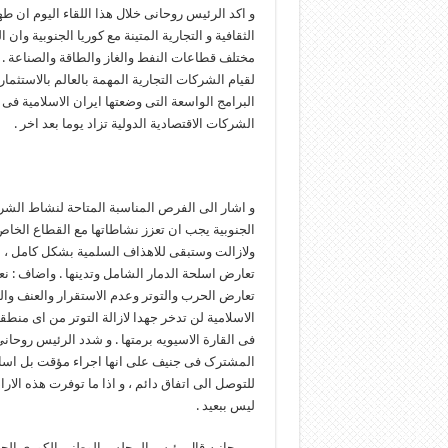
و اکد الرئیس روحانی خلال هذا اللقاء الیوم ان طهر
الثقافیة و التجاریة المتینة مع کوریا الجنوبیة 
مختلف قطاعات النفط والغاز والطاقة والصناعة .
لقیام الشرکات التجاریة المهمة بالعالم بالاستثم
البرامج الواسعة التی وضعتها ایران الاسلامیة فی
الشرکات الاقتصادیة الدولیة تزاد یوما بعد اخر .
و اشار الى الفرص المناسبة المتاحة لنشاط الشرک
الجنوبیة یجب ان تعزز نشاطاتها مع القطاع الخاص
ولازالت وستبقی للاهذاف السلمیة بشکل کامل ، موض
تعارض اسلحة الدمار الشامل وتدینها . واضاف : نع
تعارض الحرب والتوتر وعدم الاستقرار والعنف وال
الاسلامیة لن تدخر جهدا لازالة التوتر من ای منط
فی القارة الاسیویه برمتها . و شدد الرئیس روحانی
المشترک فی جنیف علی انها اجراء مؤقت بل اساسا 
للتوصل الی اتفاق دائم ، و اذا ما توفرت هذه ال
لیس ببعید .
من جانبه قال رئیس المجلس الوطنی الکوری الجنوب