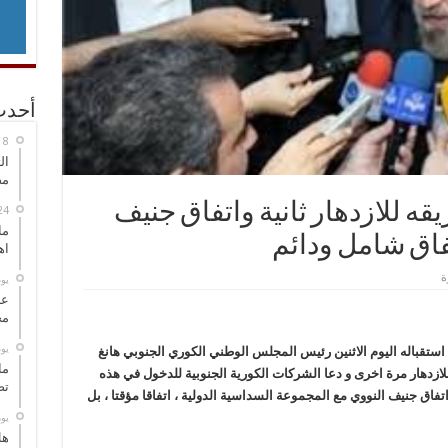
أحدث
ال
مض
يقه للازدهار ثانية واتفاق جنيف
ما
فاق شامل ودائم
اه
‏ي
عل
مح
‏ي
تقباله اليوم الاثنين رئيس المجلس الوطني الكوري الجنوبي هانغ
ما
لازدهار مرة اخرى و دعا الشركات الكورية الجنوبية للدخول في هذه
تص
اتفاق جنيف النووي مع المجموعة السداسية الدولية ، اتفاقا مؤقتا ، بل
‏ي
هل