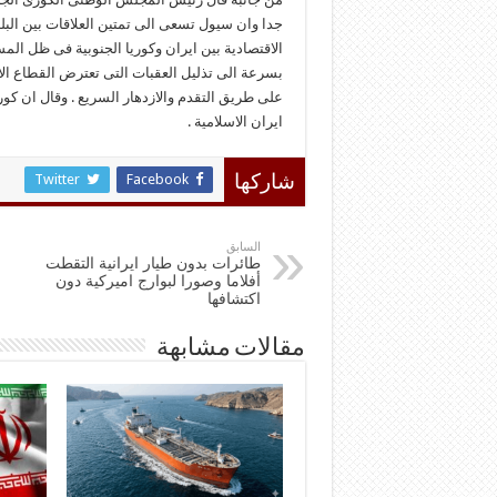
جدا وان سیول تسعى الى تمتین العلاقات بین البلد
الاقتصادیة بین ایران وکوریا الجنوبیة فی ظل المس
بسرعة الى تذلیل العقبات التی تعترض القطاع الاقت
علی طریق التقدم والازدهار السریع . وقال ان کوریا
ایران الاسلامیة .
Twitter
Facebook
شاركها
السابق
طائرات بدون طيار ايرانية التقطت
أفلاما وصورا لبوارج اميركية دون
اكتشافها
مقالات مشابهة