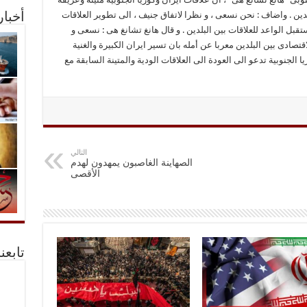
ین . واضاف : نحن نسعى ، و نظرا لاتفاق جنیف ، الى تطویر العلاقات
أخبا
تقبل الواعد للعلاقات بین البلدین . و قال هانغ تشانغ هی : نسعى و
صادی بین البلدین معربا عن أمله بان تسیر ایران الکبیرة والغنیة
 الجنوبیة تدعو الی العودة الی العلاقات الودیة والمتینة السابقة مع
التالي
الصهاينة الغاصبون يمهدون لهدم
الأقصى
تابعن