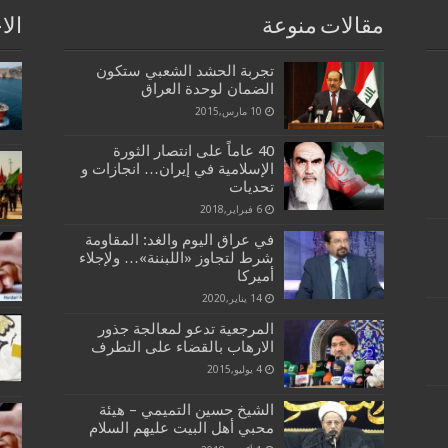
مقالات منوعة
الا
تجربة الحشد الشعبي ستكون
الضمان لوحدة العراق
10 مارس,2015
40 عاماً على انتصار الثورة
الإسلامية في إيران… انجازات و
تحديات
6 فبراير,2018
في عراق اليوم والغد: المقاومة
شرط لتجاوز «اللبننة»… ولإجلاء
أميركا
14 يناير,2020
المرجعية تدعو لمعالجة جذور
الارهاب بالقضاء على التطرف
4 يوليو,2015
الشيخ حسين التميمي – هيئة
محبي أهل البيت عليهم السلام