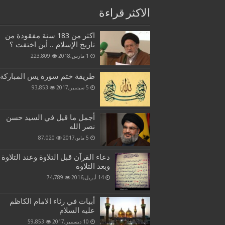
الاكثر قراءة
اكثر من 183 سنة مفقودة من
تاريخ الإسلام .. أين اختفت ؟
1 مارس,2018
223,809
طريقة ختم سورة يس المباركة
5 سبتمبر,2017
93,853
أجمل ما قيل في السيد حسن
نصر الله
5 مايو,2017
87,020
دعاء القرآن قبل التلاوة وعند التلاوة
وبعد التلاوة
14 أبريل,2016
74,789
أبيات في رثاء الامام الكاظم
عليه السلام
10 ديسمبر,2017
59,853