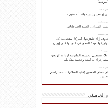
أميركية؟
ومين مضت
ى يُوصف رئيس دولة بأنه «غبي»
ومين مضت
سير الميزان : السيد الطباطبائي
ومين مضت
اوف إزاء جاهزيتها.. أميركا استخدمت كل
اريخها بعيدة المدى في عدوانها على إيران
ومين مضت
بلاء تستقبل الحشود المليونية لزيارة الأربعين
ط إجراءات أمنية وخدمية متكاملة
ومين مضت
ى خطى الحسين (عليه السلام) د. أحمد راسم
نفيس
م الخامنئي