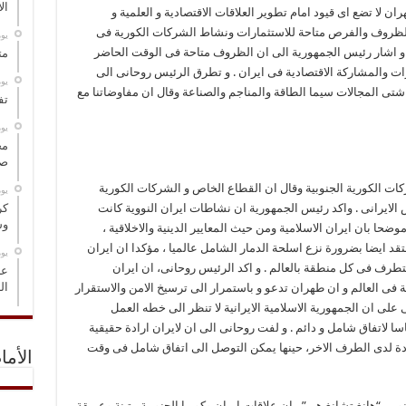
ال
ان لا تضع ای قیود امام تطویر العلاقات الاقتصادیة و العلمیة و
وان الظروف والفرص متاحة للاستثمارات ونشاط الشرکات الکوریة فی
‏ي
 و اشار رئیس الجمهوریة الى ان الظروف متاحة فی الوقت الحاضر
مت
ارات والمشارکة الاقتصادیة فی ایران . و تطرق الرئیس روحانی الى
‏ي
 شتى المجالات سیما الطاقة والمناجم والصناعة وقال ان مفاوضاتنا مع
تف
‏ي
مخ
صو
ات الکوریة الجنوبیة وقال ان القطاع الخاص و الشرکات الکوریة
‏ي
 الایرانی . واکد رئیس الجمهوریة ان نشاطات ایران النوویة کانت
كر
وس
حا بان ایران الاسلامیة ومن حیث المعاییر الدینیة والاخلاقیة ،
تقد ایضا بضرورة نزع اسلحة الدمار الشامل عالمیا ، مؤکدا ان ایران
‏ي
تطرف فی کل منطقة بالعالم . و اکد الرئیس روحانی، ان ایران
عل
ال
قة فی العالم و ان طهران تدعو و باستمرار الی ترسیخ الامن والاستقرار
 على ان الجمهوریة الاسلامیة الایرانیة لا تنظر الی خطه العمل
لاتفاق شامل و دائم . و لفت روحانی الى ان لایران ارادة حقیقیة
ارادة لدی الطرف الاخر، حینها یمکن التوصل الى اتفاق شامل فی وقت
الأما
ی “هانغ تشانغ هی” ، ان علاقات ایران وکوریا الجنوبیة متینة وعریقة