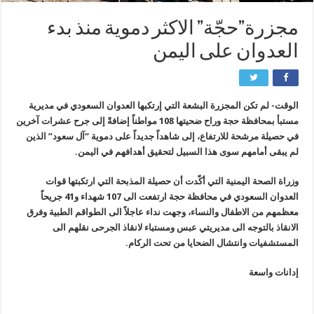
مجزرة”حجّة” الاكثر دموية منذ بدء
العدوان على اليمن
الوقت- لم تكن المجزرة البشعة التي إرتكبها العدوان السعودي في مديرية
مستبأ بمحافظة حجة وراح ضحيتها 108 مواطناً إضافةً إلى جرح عشرات آخرين
في حصيلة مرشحة للارتفاع، إلى شاهداً جديداً على دموية “آل سعود” الذين
لم يبقى أمامهم سوى هذا السبيل لتحقيق أهدافهم في اليمن.
وزراة الصحة اليمنية التي أكّدت أن حصيلة المذبحة التي ارتكبتها قوات
العدوان السعودي في محافظة حجة ارتفعت الى 107 شهداء و41 جريحاً
معظمهم من الاطفال والنساء، وجهت نداء عاجلاً الى الطواقم الطبية وفرق
الانقاذ بالتوجه الى مديريتي عبس ومستباء لانقاذ الجرحى نقلهم الى
المستشفيات وانتشال الضحايا من تحت الركام.
إدانات واسعة