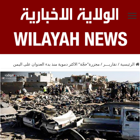
الرئيسية
/
تقاريـــر
/
مجزرة”حجّة” الاكثر دموية منذ بدء العدوان على اليمن