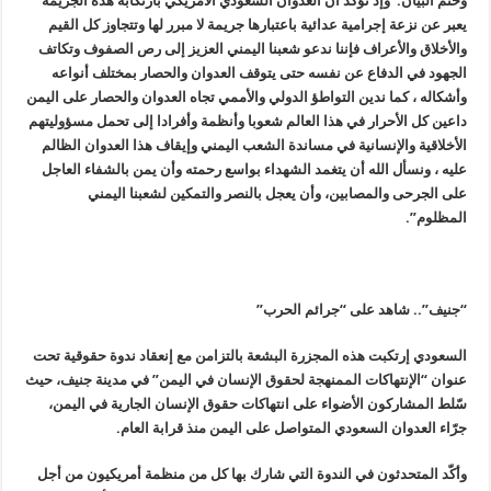
وختم البيان:”وإذ نؤكد أن العدوان السعودي الأمريكي بارتكابه هذه الجريمة
يعبر عن نزعة إجرامية عدائية باعتبارها جريمة لا مبرر لها وتتجاوز كل القيم
والأخلاق والأعراف فإننا ندعو شعبنا اليمني العزيز إلى رص الصفوف وتكاتف
الجهود في الدفاع عن نفسه حتى يتوقف العدوان والحصار بمختلف أنواعه
وأشكاله ، كما ندين التواطؤ الدولي والأممي تجاه العدوان والحصار على اليمن
داعين كل الأحرار في هذا العالم شعوبا وأنظمة وأفرادا إلى تحمل مسؤوليتهم
الأخلاقية والإنسانية في مساندة الشعب اليمني وإيقاف هذا العدوان الظالم
عليه ، ونسأل الله أن يتغمد الشهداء بواسع رحمته وأن يمن بالشفاء العاجل
على الجرحى والمصابين، وأن يعجل بالنصر والتمكين لشعبنا اليمني
المظلوم”.
“جنيف”.. شاهد على “جرائم الحرب”
السعودي إرتكبت هذه المجزرة البشعة بالتزامن مع إنعقاد ندوة حقوقية تحت
عنوان “الإنتهاكات الممنهجة لحقوق الإنسان في اليمن” في مدينة جنيف، حيث
سّلط المشاركون الأضواء على انتهاكات حقوق الإنسان الجارية في اليمن،
جرّاء العدوان السعودي المتواصل على اليمن منذ قرابة العام.
وأكّد المتحدثون في الندوة التي شارك بها كل من منظمة أمريكيون من أجل