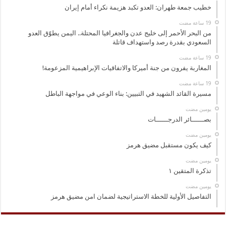
خطيب جمعة طهران: العدو تكبد هزيمة نكراء أمام إيران
من البحر الأحمر إلى خليج عدن والجغرافيا المحتلة.. اليمن يطوّق العدو
السعودي بقدرة رصد واستهداف قاتلة
المغاربة يفرون من جنة أميركا والاتفاقيات الإبراهيمية المزعومة!
مسيرة القائد الشهيد في التبيين: بناء الوعي في مواجهة الباطل
‏يومين مضت
بصــــــائر الدرجــــــات
‏يومين مضت
كيف يكون مستقبل مضيق هرمز
‏يومين مضت
تذكرة المتقين ١
‏يومين مضت
التفاصيل الأولية للخطة الاستراتيجية لضمان امن مضيق هرمز