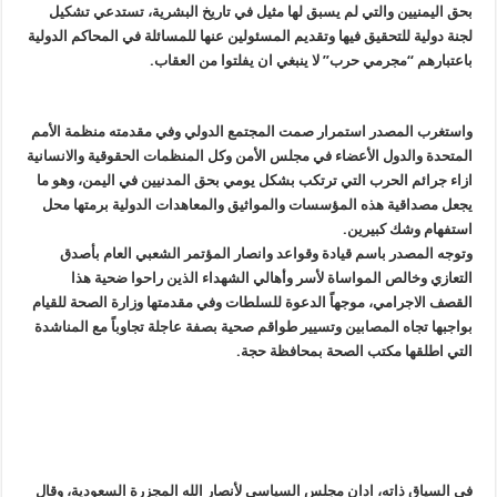
بحق اليمنيين والتي لم يسبق لها مثيل في تاريخ البشرية، تستدعي تشكيل
لجنة دولية للتحقيق فيها وتقديم المسئولين عنها للمسائلة في المحاكم الدولية
باعتبارهم “مجرمي حرب” لا ينبغي ان يفلتوا من العقاب.
واستغرب المصدر استمرار صمت المجتمع الدولي وفي مقدمته منظمة الأمم
المتحدة والدول الأعضاء في مجلس الأمن وكل المنظمات الحقوقية والانسانية
ازاء جرائم الحرب التي ترتكب بشكل يومي بحق المدنيين في اليمن، وهو ما
يجعل مصداقية هذه المؤسسات والمواثيق والمعاهدات الدولية برمتها محل
استفهام وشك كبيرين.
وتوجه المصدر باسم قيادة وقواعد وانصار المؤتمر الشعبي العام بأصدق
التعازي وخالص المواساة لأسر وأهالي الشهداء الذين راحوا ضحية هذا
القصف الاجرامي، موجهاً الدعوة للسلطات وفي مقدمتها وزارة الصحة للقيام
بواجبها تجاه المصابين وتسيير طواقم صحية بصفة عاجلة تجاوباً مع المناشدة
التي اطلقها مكتب الصحة بمحافظة حجة.
في السياق ذاته، ادان مجلس السياسي لأنصار الله المجزرة السعودية، وقال