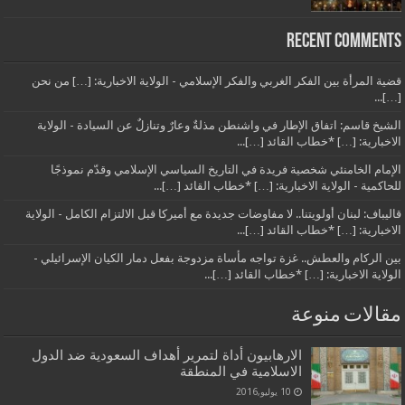
Recent Comments
قضية المرأة بين الفكر الغربي والفكر الإسلامي - الولاية الاخبارية: […] من نحن
[…]...
الشيخ قاسم: اتفاق الإطار في واشنطن مذلةٌ وعارٌ وتنازلٌ عن السيادة - الولاية
الاخبارية: […] *خطاب القائد […]...
الإمام الخامنئي شخصية فريدة في التاريخ السياسي الإسلامي وقدّم نموذجًا
للحاكمية - الولاية الاخبارية: […] *خطاب القائد […]...
قاليباف: لبنان أولويتنا.. لا مفاوضات جديدة مع أميركا قبل الالتزام الكامل - الولاية
الاخبارية: […] *خطاب القائد […]...
بين الركام والعطش.. غزة تواجه مأساة مزدوجة بفعل دمار الكيان الإسرائيلي -
الولاية الاخبارية: […] *خطاب القائد […]...
مقالات منوعة
الارهابیون أداة لتمریر أهداف السعودیة ضد الدول
الاسلامیة في المنطقة
10 يوليو,2016