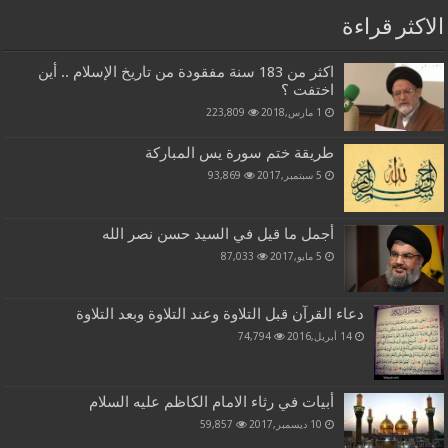
الاكثر قراءة
اكثر من 183 سنة مفقودة من تاريخ الإسلام .. أين
اختفت ؟
1 مارس,2018
223,809
طريقة ختم سورة يس المباركة
5 سبتمبر,2017
93,869
أجمل ما قيل في السيد حسن نصر الله
5 مايو,2017
87,033
دعاء القرآن قبل التلاوة وعند التلاوة وبعد التلاوة
14 أبريل,2016
74,794
أبيات في رثاء الامام الكاظم عليه السلام
10 ديسمبر,2017
59,857