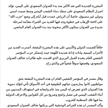
المجزرة الجديدة التي تعد الاكبر منذ بدء العدوان السعودي على اليمن، تؤكد
اصرار النظام السعودي على سفك دماء الشعب اليمني وسط صمت اممي
ودولي غير مسبوق، خاصةً أن الرياض عمدت قبل أيام إلى وضع “حزب الله”
على لائحة الإرهاب في خطوة وجد فيها العديد من الخبراء مقدّمة لمرحلة
جديدة من العدوان ستكون الأكثر سخونة منذ بدء العدوان العام الماضي.
خلافاً للصمت الدولي والأممي على هذه المجزرة البشعة، أصدرت العديد من
الأحزاب اليمنية بيانات إدانة شديدة اللهجة حيث إستنكر حزب المؤتمر
الشعبي العام بشدة العمل البربري الذي اقدمت عليه طائرات تحالف العدوان
السعودي، وقصفها سوقاً شعبياً في والذي راح.
وقال مصدر في المؤتمر الشعبي العام ان هذه المجزرة البشعة بحق
مواطنيين كانوا يمارسون حياتهم الطبيعية في أحد الأسواق تأتي لتؤكد دموية
هذا العدوان الذي تتعرض له اليمن منذ عام وامعانه في استهداف المدنيين من
أبناء الشعب اليمني في تنصل واضح وصريح من كل القوانين والاعراف الدولية
بما فيها تلك المنظمة للحروب.
وأكد المصدر ان هذه الجرائم الوحشية التي يرتكبها تحالف العدوان السعودي