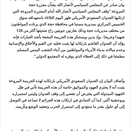
بيان صادر عن المجلس السياسي لأنصار الله بشأن مجزرة حجة
المروعة:”وقف المجلس السياسي لأنصار الله أمام المجزرة المروعة التي
ارتكبها العدوان السعودي الأمريكي ظهر اليوم الثلاثاء باستهدافه سوق
الخميس المركزي بمديرية مستبا في محافظة حجة الذي يرتاده المواطنون
من مختلف مديريات حجة وذلك بغارتين جويتين راح ضحيتها أكثر من 120
شهيدا وجريحا ، وإذ يدين ويستنكر هذه الجريمة البشعة بأشد العبارات فإنه
يؤكد أن العدوان الغاشم بارتكابه لها يثبت تخليه عن القيم والأخلاق والإنسانية
وعدم مبالاته بدماء الأبرياء والمواطنين من أبناء الشعب اليمني المسلم
مطمئنا في ذلك إلى الغطاء الذي يوفره له المجتمع الدولي”.
وأضاف البيان إن العدوان السعودي الأمريكي بارتكابه لهذه الجريمة المروعة
يثبت أنه لا يحترم العهود والمواثيق خاصة أن هذه الجريمة تأتي في ظل
الجهود المبذولة التي يفترض أن تفضي إلى وقف العدوان وليس استمراره
وبوحشية أكبر، كما أن التمادي في ارتكاب هذه الجرائم لا تساعد في التوصل
إلى أي حلول بقدر ما ستؤدي إلى استمرار الحرب وتعقيد الوضع وتأزيمه.