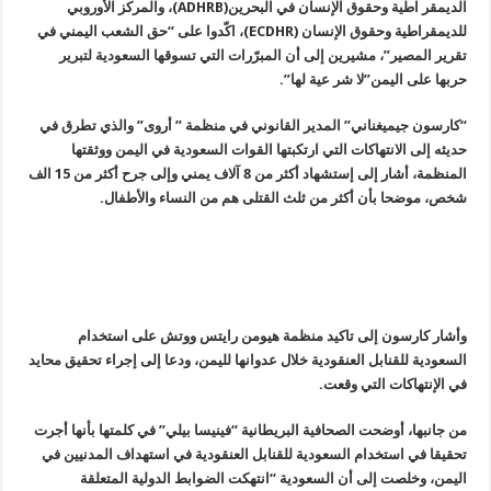
الديمقر اطية وحقوق الإنسان في البحرين(ADHRB)، والمركز الأوروبي
للديمقراطية وحقوق الإنسان (ECDHR)، اكّدوا على “حق الشعب اليمني في
تقرير المصير”، مشيرين إلى أن المبرّرات التي تسوقها السعودية لتبرير
حربها على اليمن”لا شر عية لها”.
“كارسون جيميغناني” المدير القانوني في منظمة ” أروى” والذي تطرق في
حديثه إلى الانتهاكات التي ارتكبتها القوات السعودية في اليمن ووثقتها
المنظمة، أشار إلى إستشهاد أكثر من 8 آلاف يمني وإلى جرح أكثر من 15 الف
شخص، موضحا بأن أكثر من ثلث القتلى هم من النساء والأطفال.
وأشار كارسون إلى تاكيد منظمة هيومن رايتس ووتش على استخدام
السعودية للقنابل العنقودية خلال عدوانها لليمن، ودعا إلى إجراء تحقيق محايد
في الإنتهاكات التي وقعت.
من جانبها، أوضحت الصحافية البريطانية “فينيسا بيلي” في كلمتها بأنها أجرت
تحقيقا في استخدام السعودية للقنابل العنقودية في استهداف المدنيين في
اليمن، وخلصت إلى أن السعودية “انتهكت الضوابط الدولية المتعلقة