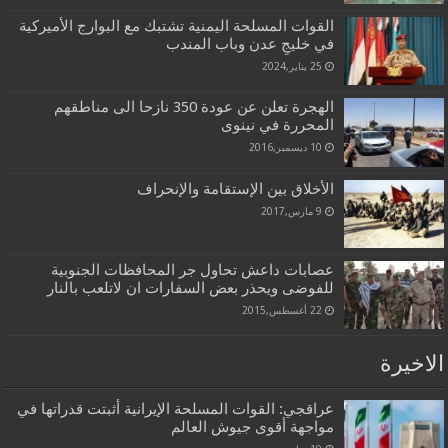
القوات المسلحة اليمنية تشتبك مع البوارج الأميركية
في خليجِ عدن وباب المندب
25 يناير,2024
الهجرة تعلن عن عودة 350 نازحا الى مناطقهم
المحررة في نينوى
10 ديسمبر,2016
الأخلاق بين الإستقامة والإنحراف
9 مارس,2017
عصابات داعش تحاول جر المحافظات الجنوبية
للفوضى ويحذر بعض السفارات ان لاتلعب بالنار
22 أغسطس,2015
الاخيرة
عراقجي: القوات المسلحة الإيرانية أثبتت قدراتها في
مواجهة أقوى جيوش العالم