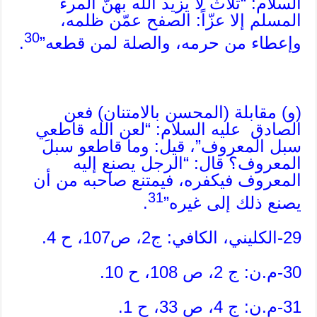
السلام: “ثلاث لا يزيد الله بهنَّ المرء
المسلم إلا عزّاً: الصفح عمّن ظلمه،
30
وإعطاء من حرمه، والصلة لمن قطعه”
.
(و) مقابلة (المحسن بالامتنان) فعن
الصادق عليه السلام: “لعن الله قاطعي
سبل المعروف”، قيل: وما قاطعو سبلَ
المعروف؟ قال: “الرجل يصنع إليه
المعروف فيكفره، فيمتنع صاحبه من أن
31
يصنع ذلك إلى غيره”
.
29-الكليني، الكافي: ج2، ص107، ح 4.
30-م.ن: ج 2، ص 108، ح 10.
31-م.ن: ج 4، ص 33، ح 1.