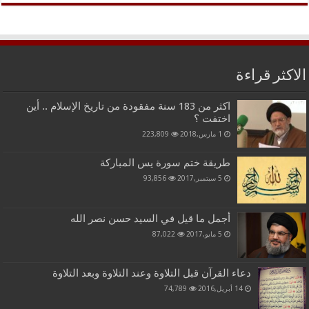
الاكثر قراءة
اكثر من 183 سنة مفقودة من تاريخ الإسلام .. أين
اختفت ؟
1 مارس,2018
223,809
طريقة ختم سورة يس المباركة
5 سبتمبر,2017
93,856
أجمل ما قيل في السيد حسن نصر الله
5 مايو,2017
87,022
دعاء القرآن قبل التلاوة وعند التلاوة وبعد التلاوة
14 أبريل,2016
74,789