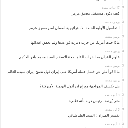
كيف يكون مستقبل مضيق هرمز
‏يوم واحد مضت
التفاصيل الأولية للخطة الاستراتيجية لضمان امن مضيق هرمز
‏يومين مضت
ماذا جنت أمريكا من حرب دمرت قواعدها ولم تحقق اهدافها
‏يومين مضت
علوم القرآن محاضرات القاها حجة الاسلام السيد محمد باقر الحكيم
‏يومين مضت
ماذا لو أعلن عن فشل حملة أمريكا على إيران فهل تصبح إيران سيدة العالم
‏يومين مضت
هل تكشف المواجهة مع إيران أفول الهيمنة الأميركية؟
متى يُوصف رئيس دولة بأنه «غبي»
تفسير الميزان : السيد الطباطبائي