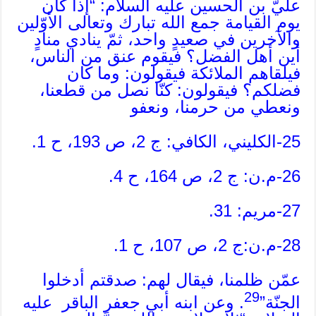
عليّ بن الحسين عليه السلام: “إذا كان
يوم القيامة جمع الله تبارك وتعالى الأوّلين
والآخرين في صعيدٍ واحد، ثمّ ينادي منادٍ
أين أهل الفضل؟ فيقوم عنق من الناس،
فيلقاهم الملائكة فيقولون: وما كان
فضلكم؟ فيقولون: كنّا نصل من قطعنا،
ونعطي من حرمنا، ونعفو
25-الكليني، الكافي: ج 2، ص 193، ح 1.
26-م.ن: ج 2، ص 164، ح 4.
27-مريم: 31.
28-م.ن:ج 2، ص 107، ح 1.
عمّن ظلمنا، فيقال لهم: صدقتم أدخلوا
29
الجنّة”
. وعن ابنه أبي جعفر الباقر عليه