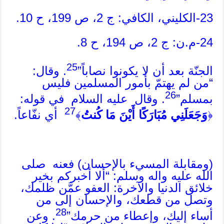
23-الكليني، الكافي: ج 2، ص 199، ح 10.
24-م.ن: ج 2، ص 194، ح 8.
25
الجنّة بعد أن لا يكونوا نصاباً”
. وقال:
“من لم يهتمّ بأمور المسلمين فليس
26
بمسلم”
. وقال عليه السلام في قوله:
27
﴿
وَجَعَلَنِي مُبَارَكًا أَيْنَ مَا
كُنتُ
﴾
أي نفّاعاً.
(ومقابلة المسيء بالإحسان) فعنه صلى
الله عليه واله وسلم: “ألا أخبركم بخير
خلائق الدنيا والآخرة: العفو عمَّن ظلمك،
وتصل من قطعك، والإحسان إلى من
28
أساء إليك، وإعطاء من حرمك”
. وعن