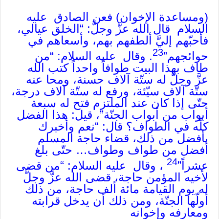
(ومساعدة الإخوان) فعن الصادق عليه
السلام قال الله عزَّ وجلَّ: “الخلق عيالي،
فأحبّهم إليَّ ألطفهم بهم، وأسعاهم في
23
حوائجهم”
. وقال عليه السلام: “من
طاف بهذا البيت طوافاً واحداً كتب الله
عزَّ وجلَّ له ستّة آلاف حسنة، ومحا عنه
ستّة آلاف سيّئة، ورفع له ستّة آلاف درجة،
حتّى إذا كان عند الملتزم فتح له سبعة
أبواب من أبواب الجنّة”، قيل: هذا الفضل
كلّه في الطواف؟ قال: “نعم وأخبرك
بأفضل من ذلك، قضاء حاجة المسلم
أفضل من طواف وطواف… حتّى بلغ
24
عشراً”
، وقال عليه السلام: “من قضى
لأخيه المؤمن حاجة، قضى الله عزَّ وجلَّ
له يوم القيامة مائة ألف حاجة، من ذلك
أولّها الجنّة، ومن ذلك أن يدخل قرابته
ومعارفه وإخوانه