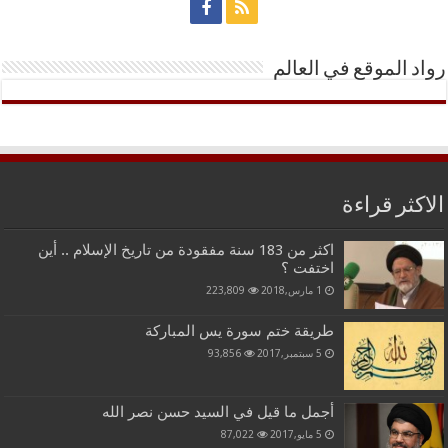
رواد الموقع في العالم
الاكثر قراءة
اكثر من 183 سنة مفقودة من تاريخ الإسلام .. أين
اختفت ؟
1 مارس,2018
223,809
طريقة ختم سورة يس المباركة
5 سبتمبر,2017
93,856
أجمل ما قيل في السيد حسن نصر الله
5 مايو,2017
87,022