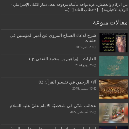
بين الركام والعطش.. غزة تواجه مأساة مزدوجة بفعل دمار الكيان الإسرائيلي -
الولاية الاخبارية: […] *خطاب القائد […]...
مقالات منوعة
شرح لدعاء الصباح المروي عن أمير المؤمنين في
حلقات
29 يناير,2019
الغارات – إبراهيم بن محمد الثقفي ج ١
25 يونيو,2024
آلاء الرحمن في تفسير القرآن 02
13 سبتمبر,2018
عجائب شتّى في شخصيّة الإمام عليّ عليه السلام
15 أغسطس,2022
ابصار العين في انصار الحسين عليه وعليهم السلام