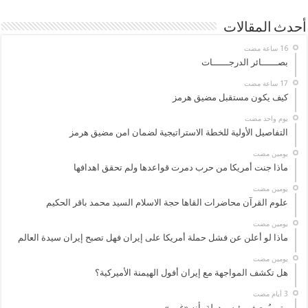
أحدث المقالات
بصــــــائر الدرجــــــات
كيف يكون مستقبل مضيق هرمز
‏يوم واحد مضت
التفاصيل الأولية للخطة الاستراتيجية لضمان امن مضيق هرمز
‏يومين مضت
ماذا جنت أمريكا من حرب دمرت قواعدها ولم تحقق اهدافها
‏يومين مضت
علوم القرآن محاضرات القاها حجة الاسلام السيد محمد باقر الحكيم
‏يومين مضت
ماذا لو أعلن عن فشل حملة أمريكا على إيران فهل تصبح إيران سيدة العالم
‏يومين مضت
هل تكشف المواجهة مع إيران أفول الهيمنة الأميركية؟
متى يُوصف رئيس دولة بأنه «غبي»