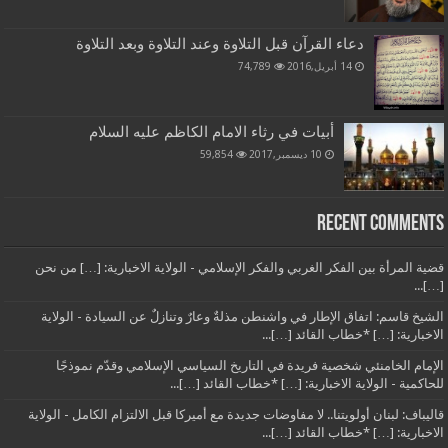
دعاء القرآن قبل التلاوة وعند التلاوة وبعد التلاوة
14 أبريل,2016
74,789
أبيات في رثاء الامام الكاظم عليه السلام
10 ديسمبر,2017
59,854
Recent Comments
قضية المرأة بين الفكر الغربي والفكر الإسلامي - الولاية الاخبارية: […] من نحن
[…]...
الشيخ قاسم: اتفاق الإطار في واشنطن مذلةٌ وعارٌ وتنازلٌ عن السيادة - الولاية
الاخبارية: […] *خطاب القائد […]...
الإمام الخامنئي شخصية فريدة في التاريخ السياسي الإسلامي وقدّم نموذجًا
للحاكمية - الولاية الاخبارية: […] *خطاب القائد […]...
قاليباف: لبنان أولويتنا.. لا مفاوضات جديدة مع أميركا قبل الالتزام الكامل - الولاية
الاخبارية: […] *خطاب القائد […]...