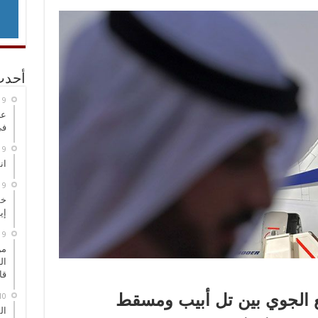
أحدث
عر
في
انطلاق
خط
إي
من
ال
قا
ع الجوي بين تل أبيب ومسقط
ال