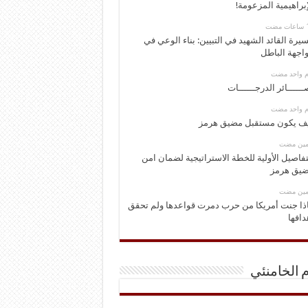
إبراهيمية المزعومة!
يرة القائد الشهيد في التبيين: بناء الوعي في
اجهة الباطل
وم واحد مضت
ــــــائر الدرجــــــات
وم واحد مضت
ف يكون مستقبل مضيق هرمز
ومين مضت
تفاصيل الأولية للخطة الاستراتيجية لضمان امن
يق هرمز
ومين مضت
ذا جنت أمريكا من حرب دمرت قواعدها ولم تحقق
دافها
م الخامنئي