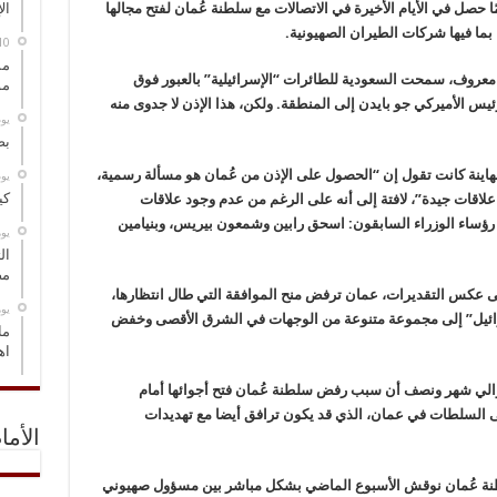
 حصل في الأيام الأخيرة في الاتصالات مع سلطنة عُمان لفتح مجالها
ال
بما فيها شركات الطيران الصهيونية.
مس
 معروف، سمحت السعودية للطائرات “الإسرائيلية” بالعبور فوق
مو
يس الأميركي جو بايدن إلى المنطقة. ولكن، هذا الإذن لا جدوى منه
‏ي
بص
اينة كانت تقول إن “الحصول على الإذن من عُمان هو مسألة رسمية،
‏ي
كي
لاقات جيدة”، لافتة إلى أنه على الرغم من عدم وجود علاقات
رؤساء الوزراء السابقون: اسحق رابين وشمعون بيريس، وبنيامين
‏ي
ال
مض
ى عكس التقديرات، عمان ترفض منح الموافقة التي طال انتظارها،
‏ي
رائيل” إلى مجموعة متنوعة من الوجهات في الشرق الأقصى وخفض
ما
اه
الي شهر ونصف أن سبب رفض سلطنة عُمان فتح أجوائها أمام
ى السلطات في عمان، الذي قد يكون ترافق أيضا مع تهديدات
الأما
نة عُمان نوقش الأسبوع الماضي بشكل مباشر بين مسؤول صهيوني