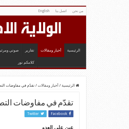
من نحن
اتصل بنا
English
الرئيسية
أخبار ومقالات
تقارير
صوتي ومرئي
كلامكم نور
الرئيسية
/
أخبار ومقالات
/
تقدّم في مفاوضات الت
تقدّم في مفاوضات التط
Twitter
Facebook
عين على العدو