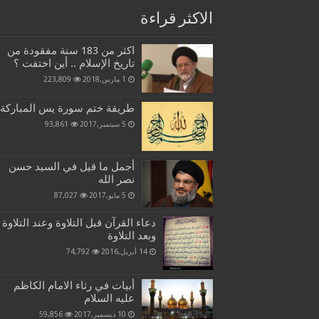
الاكثر قراءة
اكثر من 183 سنة مفقودة من
تاريخ الإسلام .. أين اختفت ؟
1 مارس,2018
223,809
طريقة ختم سورة يس المباركة
5 سبتمبر,2017
93,861
أجمل ما قيل في السيد حسن
نصر الله
5 مايو,2017
87,027
دعاء القرآن قبل التلاوة وعند التلاوة
وبعد التلاوة
14 أبريل,2016
74,792
أبيات في رثاء الامام الكاظم
عليه السلام
10 ديسمبر,2017
59,856