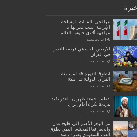
خيرة
عراقجي: القوات المسلحة
الإيرانية أثبتت قدراتها في
مواجهة أقوى جيوش العالم
الأربعين الحسيني فرصةٌ للتدبر
في القرآن
انطلاق الدورة 46 لمسابقة
القرآن الدولية في مكة
خطيب جمعة طهران: العدو تكبد
هزيمة نكراء أمام إيران
من البحر الأحمر إلى خليج عدن
والجغرافيا المحتلة.. اليمن يطوّق
العدو السعودي بقدرة رصد