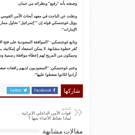
وصفته بأنه “رفيع” ونظرائه من عمان.
ونقلت عن الباحث في معهد أبحاث الأمن القومي ا
يوئِل غوجنسكي قوله إن “”إسرائيل” تحاول ممار
الإمارات”.
وتابع غوجنسكي: “الموافقة السعودية على فتح الأجوا
تُقر خطوة مشابهة. لا يمكن استبعاد أي إمكانية، ب
وسيكون من المريح لهم إعطاء موافقة رسمية ودح
وختم غوجنسكي: “السعوديون لديهم رافعات ضغطٍ 
أرادوا لكانوا ضغطوا عليها”.
Twitter
Facebook
شاركها
السابق
قوات الأمن الداخلي الايرانية …
لماذا يغتاظ الأعداء منها ؟
مقالات مشابهة