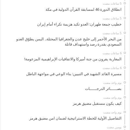
انطلاق الدورة 46 لمسابقة القرآن الدولية في مكة
خطيب جمعة طهران: العدو تكبد هزيمة نكراء أمام إيران
من البحر الأحمر إلى خليج عدن والجغرافيا المحتلة.. اليمن يطوّق العدو
السعودي بقدرة رصد واستهداف قاتلة
المغاربة يفرون من جنة أميركا والاتفاقيات الإبراهيمية المزعومة!
مسيرة القائد الشهيد في التبيين: بناء الوعي في مواجهة الباطل
‏يوم واحد مضت
بصــــــائر الدرجــــــات
‏يوم واحد مضت
كيف يكون مستقبل مضيق هرمز
‏يوم واحد مضت
التفاصيل الأولية للخطة الاستراتيجية لضمان امن مضيق هرمز
‏يومين مضت