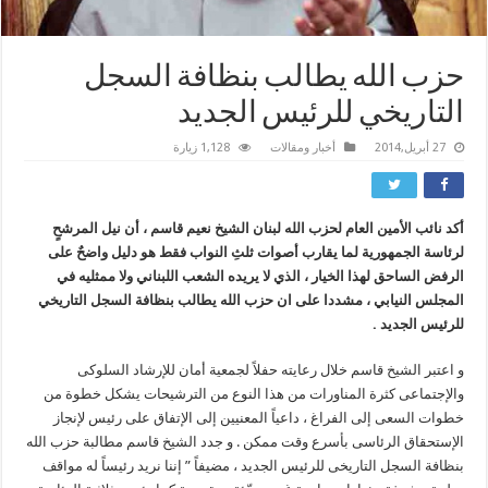
حزب الله يطالب بنظافة السجل
التاريخي للرئيس الجديد
27 أبريل,2014
أخبار ومقالات
1,128 زيارة
أكد نائب الأمين العام لحزب الله لبنان الشيخ نعيم قاسم ، أن نيل المرشحٍ
لرئاسة الجمهورية لما يقارب أصوات ثلثِ النواب فقط هو دليل واضحٌ على
الرفض الساحق لهذا الخيار ، الذي لا يريده الشعب اللبناني ولا ممثليه في
المجلس النيابي ، مشددا على ان حزب الله يطالب بنظافة السجل التاريخي
للرئيس الجديد .
و اعتبر الشیخ قاسم خلال رعایته حفلاً لجمعیة أمان للإرشاد السلوکی
والإجتماعی کثرة المناورات من هذا النوع من الترشیحات یشکل خطوة من
خطوات السعی إلى الفراغ ، داعیاً المعنیین إلى الإتفاق على رئیس لإنجاز
الإستحقاق الرئاسی بأسرع وقت ممکن . و جدد الشیخ قاسم مطالبة حزب الله
بنظافة السجل التاریخی للرئیس الجدید ، مضیفاً ” إننا نرید رئیساً له مواقف