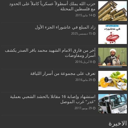
حزب الله يملك أسطولاً عسكرياً كاملاً على الحدود
مع فلسطين المحتلة
14 مايو,2015
زاد المبلغ في عاشوراء الجزء الأول
15 ديسمبر,2025
آخر من فارق الامام الشهيد محمد باقر الصدر يكشف
أسرار ومفاوضات
8 أبريل,2016
تعرف على مجموعة من أسرار اللياقة
29 مايو,2016
استشهاد وإصابة 16 مقاتلا بالحشد الشعبي بعملية
“غدر” غرب الموصل
29 يونيو,2017
الاخيرة