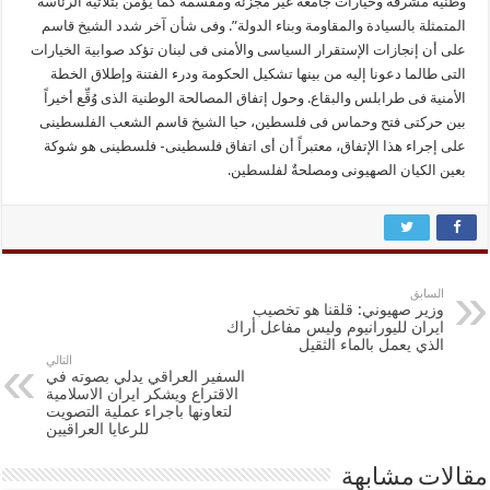
وطنیة مشرفة وخیارات جامعة غیر مجزّئة ومقسمة کما یؤمن بثلاثیة الرئاسة
المتمثلة بالسیادة والمقاومة وبناء الدولة”. وفی شأن آخر شدد الشیخ قاسم
على أن إنجازات الإستقرار السیاسی والأمنی فی لبنان تؤکد صوابیة الخیارات
التی طالما دعونا إلیه من بینها تشکیل الحکومة ودرء الفتنة وإطلاق الخطة
الأمنیة فی طرابلس والبقاع. وحول إتفاق المصالحة الوطنیة الذی وُقِّع أخیراً
بین حرکتی فتح وحماس فی فلسطین، حیا الشیخ قاسم الشعب الفلسطینی
على إجراء هذا الإتفاق، معتبراً أن أی اتفاق فلسطینی- فلسطینی هو شوکة
بعین الکیان الصهیونی ومصلحةٌ لفلسطین.
السابق
وزير صهيوني: قلقنا هو تخصيب
ايران لليورانيوم وليس مفاعل أراك
الذي يعمل بالماء الثقيل
التالي
السفير العراقي يدلي بصوته في
الاقتراع ويشكر ايران الاسلامية
لتعاونها باجراء عملية التصويت
للرعايا العراقيين
مقالات مشابهة