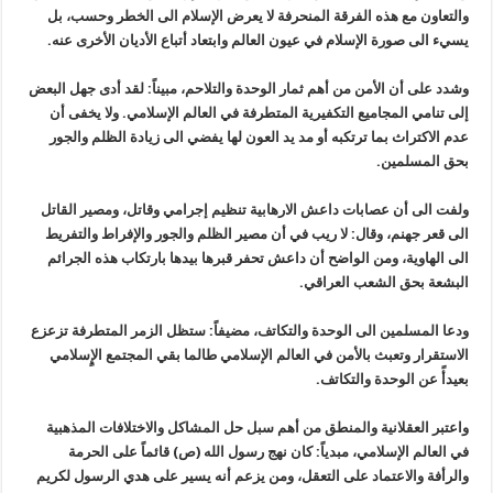
والتعاون مع هذه الفرقة المنحرفة لا يعرض الإسلام الى الخطر وحسب، بل
يسيء الى صورة الإسلام في عيون العالم وابتعاد أتباع الأديان الأخرى عنه.
وشدد على أن الأمن من أهم ثمار الوحدة والتلاحم، مبيناً: لقد أدى جهل البعض
إلى تنامي المجاميع التكفيرية المتطرفة في العالم الإسلامي. ولا يخفى أن
عدم الاكتراث بما ترتكبه أو مد يد العون لها يفضي الى زيادة الظلم والجور
بحق المسلمين.
ولفت الى أن عصابات داعش الارهابية تنظيم إجرامي وقاتل، ومصير القاتل
الى قعر جهنم، وقال: لا ريب في أن مصير الظلم والجور والإفراط والتفريط
الى الهاوية، ومن الواضح أن داعش تحفر قبرها بيدها بارتكاب هذه الجرائم
البشعة بحق الشعب العراقي.
ودعا المسلمين الى الوحدة والتكاتف، مضيفاً: ستظل الزمر المتطرفة تزعزع
الاستقرار وتعبث بالأمن في العالم الإسلامي طالما بقي المجتمع الإٍسلامي
بعيدأً عن الوحدة والتكاتف.
واعتبر العقلانية والمنطق من أهم سبل حل المشاكل والاختلافات المذهبية
في العالم الإسلامي، مبدياً: كان نهج رسول الله (ص) قائماً على الحرمة
والرأفة والاعتماد على التعقل، ومن يزعم أنه يسير على هدي الرسول لكريم