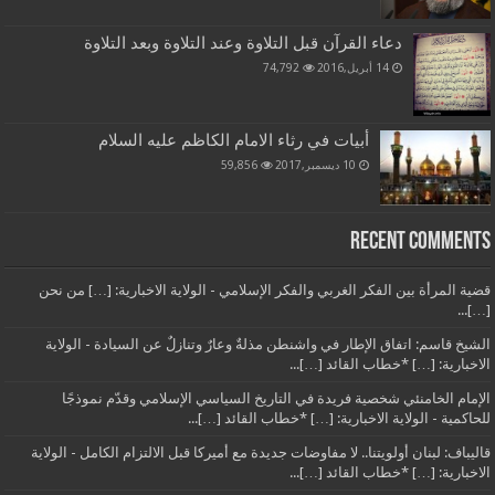
دعاء القرآن قبل التلاوة وعند التلاوة وبعد التلاوة
14 أبريل,2016
74,792
أبيات في رثاء الامام الكاظم عليه السلام
10 ديسمبر,2017
59,856
Recent Comments
قضية المرأة بين الفكر الغربي والفكر الإسلامي - الولاية الاخبارية: […] من نحن
[…]...
الشيخ قاسم: اتفاق الإطار في واشنطن مذلةٌ وعارٌ وتنازلٌ عن السيادة - الولاية
الاخبارية: […] *خطاب القائد […]...
الإمام الخامنئي شخصية فريدة في التاريخ السياسي الإسلامي وقدّم نموذجًا
للحاكمية - الولاية الاخبارية: […] *خطاب القائد […]...
قاليباف: لبنان أولويتنا.. لا مفاوضات جديدة مع أميركا قبل الالتزام الكامل - الولاية
الاخبارية: […] *خطاب القائد […]...