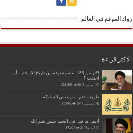
رواد الموقع في العالم
الاكثر قراءة
اكثر من 183 سنة مفقودة من تاريخ الإسلام .. أين
اختفت ؟
1 مارس,2018
223,809
طريقة ختم سورة يس المباركة
5 سبتمبر,2017
93,862
أجمل ما قيل في السيد حسن نصر الله
5 مايو,2017
87,027