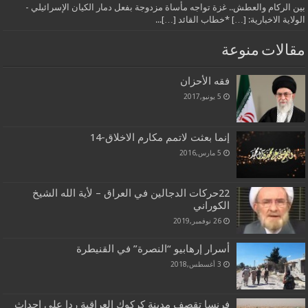
بين الركام والعطش.. غزة تواجه مأساة مزدوجة بفعل دمار الكيان الإسرائيلي -
الولاية الاخبارية: […] *خطاب القائد […]...
مقالات منوعة
فقه الأحزان
5 يونيو,2017
إنما بعثت لاتمم مكارم الاخلاق-14
5 مارس,2016
22حركات الدجالين في العراق – لأية الله الشيخ
الكوراني
26 نوفمبر,2019
أسرار إرهابيو “النصرة” في القنيطرة
3 أغسطس,2018
فرنسا تقصف مدينة كركوك العراقية ردا على احداث