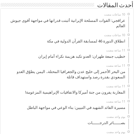
أحدث المقالات
عراقجي: القوات المسلحة الإيرانية أثبتت قدراتها في مواجهة أقوى جيوش
العالم
انطلاق الدورة 46 لمسابقة القرآن الدولية في مكة
خطيب جمعة طهران: العدو تكبد هزيمة نكراء أمام إيران
من البحر الأحمر إلى خليج عدن والجغرافيا المحتلة.. اليمن يطوّق العدو
السعودي بقدرة رصد واستهداف قاتلة
المغاربة يفرون من جنة أميركا والاتفاقيات الإبراهيمية المزعومة!
مسيرة القائد الشهيد في التبيين: بناء الوعي في مواجهة الباطل
‏يوم واحد مضت
بصــــــائر الدرجــــــات
‏يوم واحد مضت