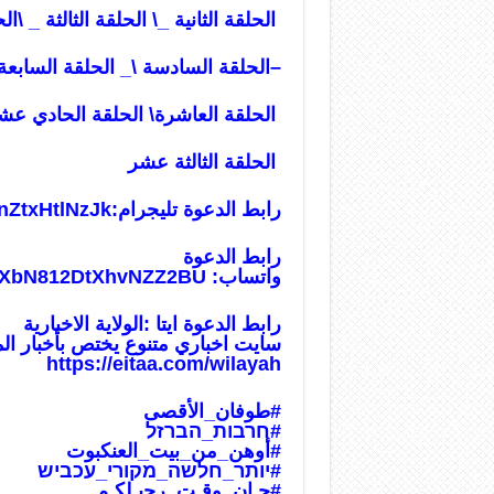
الحلقة الثانية _
\
الحلقة الثالثة _
\
الح
–الحلقة السادسة
\
_ الحلقة السابعة
الحلقة العاشرة
\
الحلقة الحادي عش
الحلقة الثالثة عشر
رابط الدعوة تليجرام:
nZtxHtlNzJk
رابط الدعوة
واتساب:
usXbN812DtXhvNZZ2BU
رابط الدعوة ايتا :الولاية الاخبارية
سايت اخباري متنوع يختص بأخبار ال
https://eitaa.com/wilayah
#طوفان_الأقص
ى
#חרבות_הברזל
#أوهن_من_بيت_العنكبوت
#יותר_חלשה_מקורי_עכביש
#حـان_وقـت_رحيـلكـم