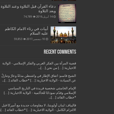
دعاء القرآن قبل التلاوة وعند التلاوة
وبعد التلاوة
14 أبريل,2016
74,789
أبيات في رثاء الامام الكاظم
عليه السلام
10 ديسمبر,2017
59,853
Recent Comments
قضية المرأة بين الفكر الغربي والفكر الإسلامي - الولاية
الاخبارية: […] من نحن […]...
الشيخ قاسم: اتفاق الإطار في واشنطن مذلةٌ وعارٌ وتنازلٌ
عن السيادة - الولاية الاخبارية: […] *خطاب القائد […]...
الإمام الخامنئي شخصية فريدة في التاريخ السياسي
الإسلامي وقدّم نموذجًا للحاكمية - الولاية الاخبارية: […]
*خطاب القائد […]...
قاليباف: لبنان أولويتنا.. لا مفاوضات جديدة مع أميركا قبل
الالتزام الكامل - الولاية الاخبارية: […] *خطاب القائد […]..