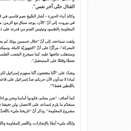
القتال حتّى آخر نفس”.
وكالة أنباء الحوزة
– أشار الشّيخ نعيم قاسم، في كل
في بيروت، إلى أنّ “الآن، يوجد سباق مع الزمن: 
المقاومة بالصّمود وتيئيس العدو من قدرته على ذ
ولفت سماحته، إلى أنّ “خلال خمسين يومًا، لم يحق
المعركة”، مركّزًا على أنّ “الجهوزيّة كاملة، وسيك
وستنقلب نتائجها عليه، كما سيخرج الشعب الفلسطي
ضعفًا وقلقًا على المستقبل”.
وشدّد على “أنّنا مقتنعون أنّنا سنهزم إسرائيل لكن ب
لماذا لا تبدأون الآن حربكم ضدّ إسرائيل على قاع
بالتّنظير فقط؟”.
كما أضاف: “نحن معكم، فكونوا أمامنا ونحن وراءك
سنقدّم ما يلزم لنساعد على الانتصار، ولن تخيفنا 
مشروع المقاومة”. وذكر أنّ “تاريخنا مليء بالتّحدّ
ولكنّه مليء أيضًا بالإنجازات، والنّصر للمقاومة وال