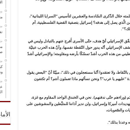
ال
‏ي
مته خلال الذّكرى السّادسة والعشرين لتأسيس “السرايا اللبنانية”،
مت
من الّذي يصل إلى هدفه؟ إسرائيل بتصفية القضية الفلسطينية، أم
‏ي
لك؟”.
تف
‏ي
ّق الإسرائيلي أيّ هدف، حتّى الأسرى أَفرج عنهم بالتبادل وليس في
مخ
تشف الإسرائيلي أنّه يدور حول النّقطة نفسها، وأنّ هذه الحرب عبثيّة
صو
ني من هذه الحرب أشدّ تمسّكًا بأرضه ومقاومته؛ والإسرائيلي أشدّ
‏ي
كر
وس
النّقاط، ولا تعتقدوا أنّنا مستعجلون في ذلك”، مبيّنًا أنّ “البعض يقول
دة “عليهم يا عرب”؟ ونحن نسألهم ماذا تعملون أنتم؟ أم تكتفون
‏ي
عل
ال
م (وراءهم حتّى ندفنهم). نحن في الخندق الواحد المقاوم مع غزة،
تهديدات أميركا وإسرائيل، ولن ندير آذاننا للمثبِّطين والمشوشين على
يات والصّعوبات،
الأما
له وعدنا بذلك”.