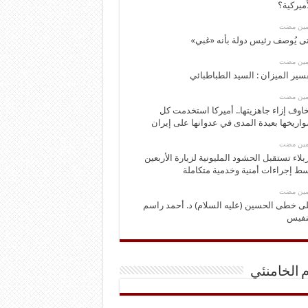
أميركية؟
ومين مضت
ى يُوصف رئيس دولة بأنه «غبي»
ومين مضت
سير الميزان : السيد الطباطبائي
ومين مضت
اوف إزاء جاهزيتها.. أميركا استخدمت كل
اريخها بعيدة المدى في عدوانها على إيران
ومين مضت
بلاء تستقبل الحشود المليونية لزيارة الأربعين
ط إجراءات أمنية وخدمية متكاملة
ومين مضت
ى خطى الحسين (عليه السلام) د. أحمد راسم
نفيس
م الخامنئي