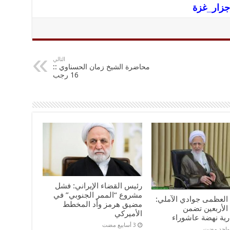
جزار_غزة
التالي
محاضرة الشيخ زمان الحسناوي ::
16 رجب
رئيس القضاء الإيراني: فشل
مشروع “الممر الجنوبي” في
ه العظمى جوادي الآملي:
مضيق هرمز وأد المخطط
الأربعين تضمن
الأميركي
رية نهضة عاشوراء
 واحد مضت