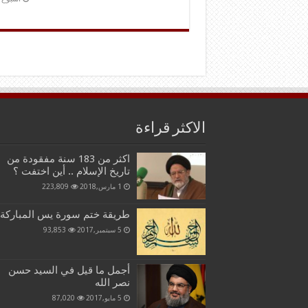
الاكثر قراءة
اكثر من 183 سنة مفقودة من
تاريخ الإسلام .. أين اختفت ؟
1 مارس,2018
223,809
طريقة ختم سورة يس المباركة
5 سبتمبر,2017
93,853
أجمل ما قيل في السيد حسن
نصر الله
5 مايو,2017
87,020