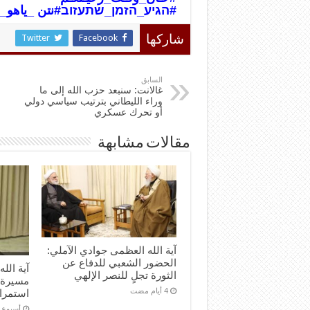
#הגיע_הזמן_שתעזוב
#نتن _ياهو_
Twitter
Facebook
شاركها
السابق
غالانت: سنبعد حزب الله إلى ما
وراء الليطاني بترتيب سياسي دولي
أو تحرك عسكري
مقالات مشابهة
آية الله العظمى جوادي الآملي:
الحضور الشعبي للدفاع عن
آية الل
الثورة تجلٍ للنصر الإلهي
مسيرة 
استمرا
‏أسبوع