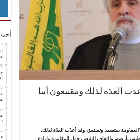
أحدث
ال
مض
ما
اه
‏ي
ت العدّة لذلك ومقتنعون أننا
عل
مح
‏ي
ما
تص
 “المقاومة ستصمد وتستمرّ، وقد أعدّت العدّة لذلك،
‏ي
هل
سطيني​ بأرضه، والتفاف الشعب حول المقاومة وإرادة