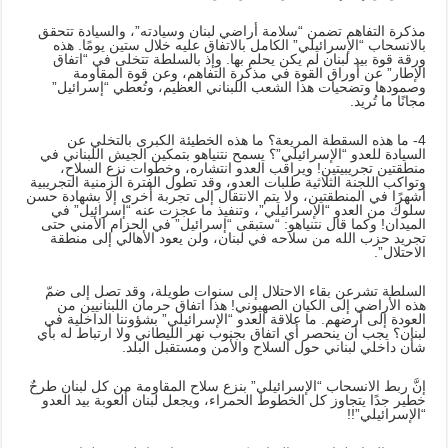
مذكرة التفاهم تضمن “سلامة أراضي لبنان وسيادته”، والسيادة تتحقق
بالانسحاب “الإسرائيلي” الكامل بالاتفاق عليه خلال ستين يومًا. هذه
ورقة قوة بيد لبنان لم يكن يحلم بها. وإذ بالسلطة تتخلى في “اتفاق
الإطار” عن أوراق القوة في مذكرة التفاهم، وعن قوة المقاومة
وصمودها وتضحيات هذا الشعب اللبناني العظيم، وتُعطي “إسرائيل”
مجانًا ما تُريد.
4- ما هذه السقطة المريعة؟ ما هذه الخطيئة الكبرى بالتخلي عن
السيادة للعدو “الإسرائيلي”؟ يسمح نتنياهو بتمكين الجيش اللبناني في
منطقتين تجريبيتين! ويراقب العدو انتشاره، وخطوات نزع السلاح،
وتواكب اللجنة الثلاثية طلبات العدو، وقد تطول الفترة الزمنية التجريبية
أشهرًا في المنطقتين، ولا يتم الانتقال إلى تجربة أخرى إلا بشهادة حسن
سلوك من العدو “الإسرائيلي”، وتنفيذ ما عجزت عنه “إسرائيل” في
الميدان! وكما قال نتنياهو: “ستبقى “إسرائيل” في الحزام الأمني حتى
تجريد حزب الله من سلاحه في لبنان، ولن يعود الأهالي إلى منطقة
الاحتلال”.
السلطة تشرعن بقاء الاحتلال إلى سنوات طويلة، وقد تصل إلى ضمّ
هذه الأراضي إلى الكيان الصهيوني! هذا اتفاق حرمان اللبنانيين من
العودة إلى أرضهم. ما علاقة العدو “الإسرائيلي” بشؤوننا الداخلية في
لبنان؟ يجب أن ينحصر أي اتفاق بجنوب نهر الليطاني ولا ارتباط له بأي
شأن داخلي لبناني حول السلاح والأمن ومستقبل البلد.
إنَّ ربط الانسحاب “الإسرائيلي” بنزع سلاح المقاومة من كل لبنان طرحٌ
خطير جدًا يتجاوز كل الخطوط الحمراء، ويجعل لبنان ألعوبة بيد العدو
“الإسرائيلي”!!