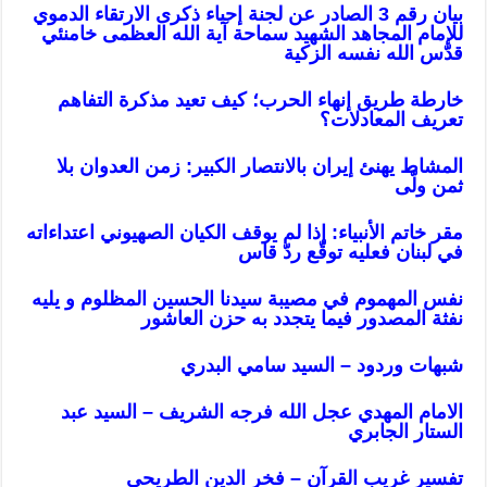
بيان رقم 3 الصادر عن لجنة إحياء ذكرى الارتقاء الدموي
للإمام المجاهد الشهيد سماحة آية الله العظمى خامنئي
قدّس الله نفسه الزكية
خارطة طريق إنهاء الحرب؛ كيف تعيد مذكرة التفاهم
تعريف المعادلات؟
المشاط يهنئ إيران بالانتصار الكبير: زمن العدوان بلا
ثمن ولّى
مقر خاتم الأنبياء: إذا لم يوقف الكيان الصهيوني اعتداءاته
في لبنان فعليه توقّع ردّ قاس
نفس المهموم في مصيبة سيدنا الحسين المظلوم و يليه
نفثة المصدور فيما يتجدد به حزن العاشور
شبهات وردود – السيد سامي البدري
الامام المهدي عجل الله فرجه الشريف – السيد عبد
الستار الجابري
تفسير غريب القرآن – فخر الدين الطريحي