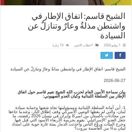
الشيخ قاسم: اتفاق الإطار في
واشنطن مذلةٌ وعارٌ وتنازلٌ عن
السيادة
1 يوليو,2026
*خطاب الامين
19 زيارة
الشيخ قاسم: اتفاق الإطار في واشنطن مذلةٌ وعارٌ وتنازلٌ عن السيادة
2026-06-27
بيان سماحة الأمين العام لحزب الله الشيخ نعيم قاسم حول اتفاق
الإطار بين السلطة اللبنانية وكيان العدو الصهيوني:
1- أين أمانة السلطة اللبنانية ومسؤوليتها تجاه شعبها وحماية سيادة
لبنان، والتي لم يعطها الوصي الأميركي وقف إطلاق النار، وعندما جاءها
من محادثات باكستان بين أميركا وإيران في نيسان 2026 رفضته، ما
جعل العدو “الإسرائيلي” يقوم بجريمة الأربعاء الأسود التي قتل فيها
وجرح المئات وروَّع الناس وأحدثت الدمار بمئة غارة جوية على امتداد
لبنان بدءًا من العاصمة بيروت؟