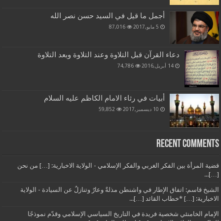
أجمل ما قيل في السيد حسن نصر الله
5 مايو,2017
87,016
دعاء القرآن قبل التلاوة وعند التلاوة وبعد التلاوة
14 أبريل,2016
74,786
أبيات في رثاء الامام الكاظم عليه السلام
10 ديسمبر,2017
59,852
Recent Comments
قضية المرأة بين الفكر الغربي والفكر الإسلامي - الولاية الاخبارية: […] من نحن
[…]...
الشيخ قاسم: اتفاق الإطار في واشنطن مذلةٌ وعارٌ وتنازلٌ عن السيادة - الولاية
الاخبارية: […] *خطاب القائد […]...
الإمام الخامنئي شخصية فريدة في التاريخ السياسي الإسلامي وقدّم نموذجًا