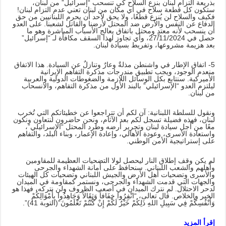
بذريعة التزام لبنان بنزع السلاح كي تنسحب “إسرائيل” من لبنان،
ستكون كل قطعة سلاح في أي مكان من لبنان تعني عدم التزام لبنان!
فكيف والسلاح لن يُنزع قطعًا، ولا يحق لأحد أن يحرم اللبنانيين من حق
الدفاع عن النفس والأرض ضد المحتل لأرضنا والقاتل لشعبنا. على العدو
أن ينسحب لأنه معتدٍ ومحتل باتفاق يعالج الأسباب المباشرة وهو ما
حصل في 27/11/2024، وأي تجاوز لهذا السقف مكافأة لـ “إسرائيل”
بعد هزيمة مشروعها، وتفريط بسيادة لبنان.
5- اتفاق الإطار في واشنطن مذلةٌ وعارٌ وتنازلٌ عن السيادة. هذا الاتفاق
منعدم الوجود، ويجب تطبيق مندرجات مذكرة التفاهم الإيرانية
الأميركية. سنتابع بكل الوسائل اللازمة والضغوطات الدولية والعربية
ليلتزم العدو “الإسرائيلي” بالبند الأول من مذكرة التفاهم، والانسحاب
من لبنان.
ونقول للسلطة اللبنانية: آن لكم أن تتراجعوا عن خطيئاتكم التي تُخرب
لبنان، فهذه فضيلة تسجل لكم بعد الآثام، ونحن حاضرون لنتعاون ونكون
معًا من أجل سيادة لبنان وتحرير أرضه وطرد المحتل “الإسرائيلي”،
واستعادة الأسرى، وعودة الأهالي، وإعادة الإعمار، وبناء البلد، والتفاهم
على إستراتيجية الأمن الوطني.
لم يكن وقف إطلاق النار ليحصل لولا التضحيات العظيمة للمقاومين
وأهلهم والشعب اللبناني. سنحافظ على أمانة الشهداء والجرحى
والأسرى وتضحيات أهل الأرض والجيش اللبناني وتضحيات كل الهيئات
والجهات التي قدمت الشهداء والجرحى، ونستمر كمقاومة في الميدان
لدحر الاحتلال. لم نترك الميدان في أصعب الظروف ولن نتركه، فهذا هو
الخير والخلاص. قال تعالى، “انْفِرُوا خِفَافاً وَثِقَالاً وَجَاهِدُوا بِأَمْوَالِكُمْ
وَأَنْفُسِكُمْ فِي سَبِيلِ اللهِ ذَلِكُمْ خَيْرٌ لَكُمْ إِنْ كُنْتُمْ تَعْلَمُونَ”(التوبة 41)”.
إقرأ المزيد