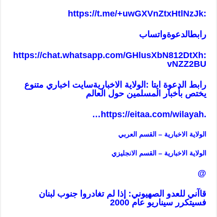
https://t.me/+uwGXVnZtxHtlNzJk
:
رابطالدعوةواتساب
https://chat.whatsapp.com/GHlusXbN812DtXh
:
vNZZ2BU
رابط الدعوة ايتا :الولاية الاخباريةسايت اخباري متنوع
يختص بأخبار المسلمين حول العالم
…
https://eitaa.com/wilayah
.
الولاية الاخبارية – القسم العربي
ا
لولاية الاخبارية – القسم ا
لانجليزي
@
قاآني للعدو الصهيوني: إذا لم تغادروا جنوب لبنان
فسيتكرر سيناريو عام 2000