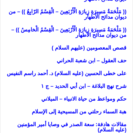
(( مَلْحَمَةُ مَسِيرَةِ زِيارَةِ الْأَرْبَعِينَ – الْقِسْمُ الرّابِعُ )) – من
ديوان مدائح الأطهار
(( مَلْحَمَةُ مَسِيرَةِ زِيارَةِ الْأَرْبَعِينَ – الْقِسْمُ الْخامِسُ )) –
من ديوان مدائح الأطهار
قصص المعصومين (عليهم السلام )
حف العقول – ابن شعبة الحراني
على خطى الحسين (عليه السلام) د. أحمد راسم النفيس
شرح نهج البلاغة – ابن أبي الحديد – ج ١
حكم ومواعظ من حياة الانبياء – الميلاني
هبة السماء رحلتي من المسيحية إلى الإسلام
مقالات هادفة: سعة الصدر في وصايا أمير المؤمنين
(عليه السلام)