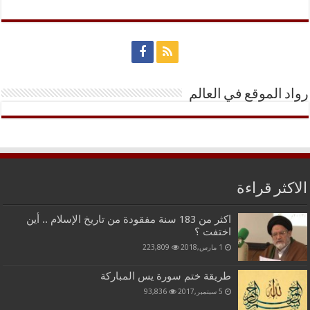
رواد الموقع في العالم
الاكثر قراءة
اكثر من 183 سنة مفقودة من تاريخ الإسلام .. أين
اختفت ؟
1 مارس,2018
223,809
طريقة ختم سورة يس المباركة
5 سبتمبر,2017
93,836