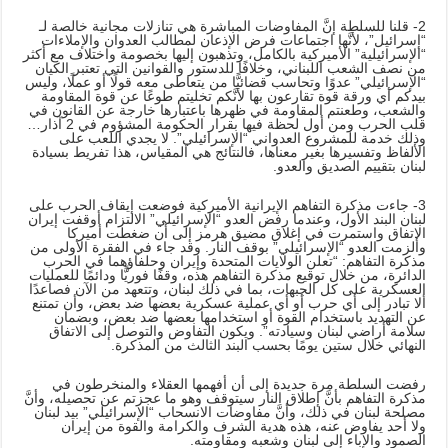
2- قلنا للسلطة إنَّ المفاوضات المباشرة هي تنازلات مجانية خالصة لـ
“إسرائيل”، لأنَّها اجتماعات فرض الإذعان لمطالب العدوان والإملاءات
“الإسرائيلية” الأميركية بالكامل، وتذهبون إليها بخصومة واختلاف مع أكثر
من نصف الشعب اللبناني، وخلافًا للدستور والقوانين التي تعتبر الكيان
“الإسرائيلي” عدوًا وتحاسب قضائيًّا من يتعاطى معه قولًا أو عملًا، وليس
بيدكم أي ورقة قوة تقارعون بها لأنَّكم تخليتم طوعًا عن قوة المقاومة
والشعب، وطعنتم المقاومة في ظهرها باعتبارها خارجة عن القانون في
قلب الحرب ومن أول لحظة فيها بقرار الحكومة المشؤوم في 2 آذار…
وذلك خدمة للمشروع العدواني “الإسرائيلي”. لا يجدي اللعب على
الألفاظ وتفسيرها بغير معناها، فالنتائج هي المقياس، هذا تفريط بسيادة
لبنان بتقييم الصديق والعدو.
3- جاءت مذكرة التفاهم الإيرانية الأميركية فوضعت إيقاف الحرب على
لبنان البند الأول، وعندما رفض العدو “الإسرائيلي” الالتزام أوقفت إيران
الاتفاق واستمرت في إغلاق مضيق هرمز إلى أن ضغطت أميركا
وألزمت العدو “الإسرائيلي” بوقف النار. وقد جاء في الفقرة الأولى من
مذكرة التفاهم: “تعلن الولايات المتحدة وإيران وحلفاؤهما في الحرب
الدائرة، من خلال توقيع مذكرة التفاهم هذه، وقفًا فوريًّا ودائمًا للعمليات
العسكرية على كل الجبهات، بما في ذلك لبنان، وتتعهد من الآن فصاعدًا
ألا تبادر إلى أي حرب أو أي عملية عسكرية بعضها ضد بعض، وأن تمتنع
عن التهديد باستخدام القوة أو استخدامها بعضها ضد بعض، وبضمان
سلامة أراضي لبنان وسيادته”. ويكون التفاوض والتوصل إلى الاتفاق
النهائي خلال ستين يومًا بحسب البند الثالث من المذكرة.
رفضت السلطة مرة جديدة إلى أن أفهمها العقلاء والمنخرطون في
مذكرة التفاهم بأنَّ إطلاق النار سيتوقف وهو ما عجزتم عن تحصيله، وأنَّ
مصلحة لبنان في ذلك، وأنَّ مفاوضات الانسحاب “الإسرائيلي” بيد لبنان
ولا أحد يفاوض عنه، هذه هدية الشرف والكرامة والقوة من إيران
الصمود والإباء إلى لبنان وشعبه ومقاومته.