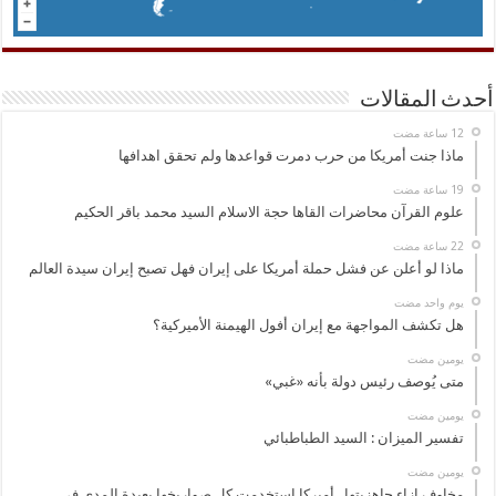
أحدث المقالات
ماذا جنت أمريكا من حرب دمرت قواعدها ولم تحقق اهدافها
علوم القرآن محاضرات القاها حجة الاسلام السيد محمد باقر الحكيم
ماذا لو أعلن عن فشل حملة أمريكا على إيران فهل تصبح إيران سيدة العالم
‏يوم واحد مضت
هل تكشف المواجهة مع إيران أفول الهيمنة الأميركية؟
‏يومين مضت
متى يُوصف رئيس دولة بأنه «غبي»
‏يومين مضت
تفسير الميزان : السيد الطباطبائي
‏يومين مضت
مخاوف إزاء جاهزيتها.. أميركا استخدمت كل صواريخها بعيدة المدى في