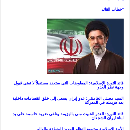
*خطاب القا
ئد
قائد الثورة الإسلامية: المفاوضات التي ستعقد مستقبلاً لا تعني قبول
وجهة نظر العدو
السيد مجبتى الخامنئي: عدو إيران يسعى إلى خلق انقسامات داخلية
بعد هزيمته في المعركة
قائد
الثورة: العدو الخبيث مني بالهزيمة وتلقى ضربة حاسمة على يد
ابناء ايران الشجعان
ا
لأمة الإسلامية ستصيغ النظام الجديد للمنطقة والعالم