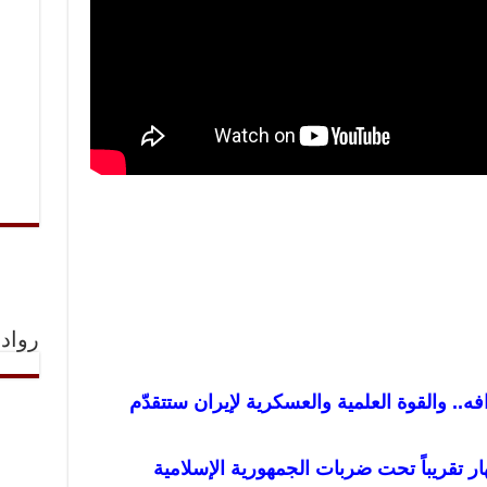
رواد 
فه.. والقوة العلمية والعسكرية لإيران ستتقدّم
هار تقريباً تحت ضربات الجمهورية الإسلامية