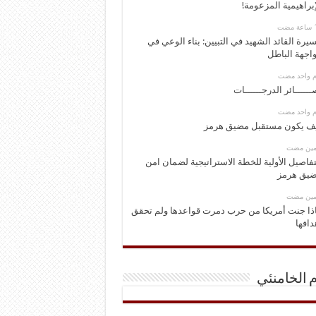
إبراهيمية المزعومة!
يرة القائد الشهيد في التبيين: بناء الوعي في
اجهة الباطل
وم واحد مضت
ــــــائر الدرجــــــات
وم واحد مضت
ف يكون مستقبل مضيق هرمز
ومين مضت
تفاصيل الأولية للخطة الاستراتيجية لضمان امن
يق هرمز
ومين مضت
ذا جنت أمريكا من حرب دمرت قواعدها ولم تحقق
دافها
م الخامنئي