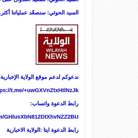
السيد الحوثي: سنصعّد عملياتنا أكثر.. واستهدفنا
ندعوكم لدعم موقع الولاية الإخبارية 
tps://t.me/+uwGXVnZtxHtlNzJk
رابط الدعوة واتساب:
com/GHlusXbN812DtXhvNZZ2BU
رابط الدعوة ايتا :الولاية الاخبارية