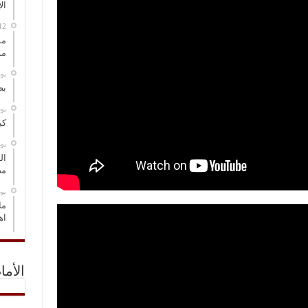
ال
مس
مو
‏ي
بص
‏ي
كي
‏ي
ال
مض
‏ي
ما
اه
الأما