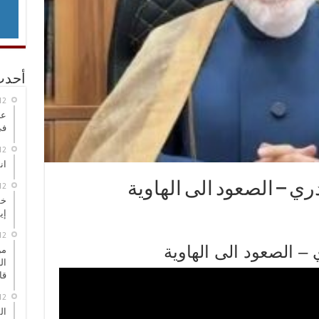
أحدث
عر
في
انطلاق
ري – الصعود الى الهاوية
خط
إي
 – الصعود الى الهاوية
من
ال
قا
ال