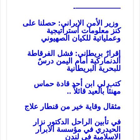
——————-
وزير الأمن الإيراني: حصلنا على
كنز معلومات استراتيجية
وعملياتية للكيان الصهيوني
إقرارٌ بريطاني: فشل الفرقاطة
الدنماركية أمام اليمن درسٌ
للبحرية البريطانية
کتب لي ابن أحد قادة حماس
مهنئاً بالعید قائلاً ..
مثقال وقاية خير من قنطار علاج
في تأبين الراحل الدكتور نزار
الحيدري في مؤسسة الابرار
الاسلامية في لندن