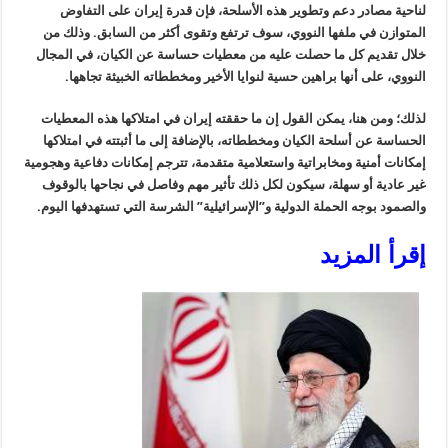
لناحية مصادر دعم وتطوير هذه الأسلحة، فإن قدرة إيران على التفاوض
المتوازن في ملفها النووي، سوف ترتفع وتقوى أكثر من السابق. وذلك من
خلال تقديم كل ما حصلت عليه من معطيات حساسة عن الكيان، في المجال
النووي، على أنها براهين حسية لنوايا الأخير ومخططاته الخبيثة تجاهها.
لذلك؛ ومن هنا، يمكن القول إن ما حققته إيران في امتلاكها هذه المعطيات
الحساسة عن أسلحة الكيان ومخططاته، بالإضافة إلى ما أثبتته في امتلاكها
إمكانات أمنية ومخابراتية واستعلامية متقدمة، تترجم إمكانات دفاعية وهجومية
غير عادية أو سهلة، سيكون لكل ذلك تأثير مهم وفاصل في نجاحها بالوقوف
والصمود بوجه الحملة الدولية و”الإسرائيلية” الشرسة التي تستهدفها اليوم.
إقرأ المزيد