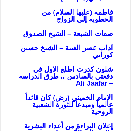
فاطمة (عليها السلام) من
الخطوبة إلى الزواج
صفات الشيعة – الشيخ الصدوق
آداب عصر الغيبة – الشيخ حسين
كوراني
شلون كدرت اطلع الاول في
دفعتي بالسادس .. طرق الدراسة
– Ali Jaafar
الإمام الخميني (رض) كان قائداً
عالمياً ومبدعاً للثورة الشعبية
الروحية
إعلان البراءة من أعداء البشرية