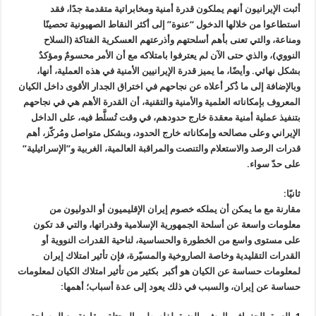
أثبت الإيرانيون أنهم يملكون قدرة أمنية ومخابراتية متقدمة جدًا، فقد
استطاعوا من خلالها الدخول “عنوة” إلى أكثر النقاط الصهيونية تحصينًا
ومناعة، والتي تعنى بأهم أسلحتهم وأذرعتهم العسكرية الفتاكة (السلاح
النووي)، والذي حتى الآن لم يعترفوا بامتلاكه مع أن الأمر محسومٌ ومؤكدٌ
بشكل نهائي. وأيضًا، ما يميز قدرة الإيرانيين الأمنية في هذه العملية، أنها،
وبالإضافة إلى ما ذُكر أعلاه عن نجاحهم في اختراق الجدار الأقوى داخل الكيان
المعروف بإمكاناته العلمية والأمنية والتقنية، أن القدرة الأهم هي في نجاحهم
بتنفيذ عملية أمنية معقدة خارج حدودهم، في وقت تُسلَّط فيه، على الداخل
الإيراني وعلى مصالحه وإمكاناته خارج الحدود، وبشكل متواصل ومُركّز، أهم
قدرات الرصد والاستعلام والتنصت والمراقبة العالمية، الغربية و”الإسرائيلية”
على حدّ سواء.
ثانيًا:
مقارنة مع ما يمكن أن يملكه خصوم إيران الإقليميون أو الدوليون من
معلومات واسعة عن أسلحة الجمهورية الإسلامية وقدراتها، والتي قد تكون
على مستوى واسع من الخطورة والحساسية، لناحية القدرات النووية أو
القدرات التقليدية وخاصة الصاروخية والمسيّرة، فإن تأثير امتلاك إيران
لمعلومات حساسة عن الكيان هو أكبر بكثير من تأثير امتلاك الكيان لمعلومات
حساسة عن إيران، والسبب في ذلك يعود إلى عدة أسباب؛ أهمها: