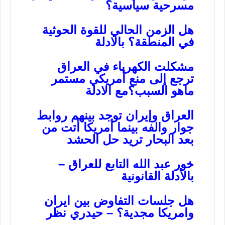
مسرحية سياسية؟
هل الزمن الحالي للقوة الحوثية
في المنطقة؟ بالادلة
مشكلت الكهرباء في العراق
ترجع إلى منع أمريكي مستمر
ماهو السبب؟مع الادلة
العراق وإيران توجد بينهم روابط
جوار والفه بينما أمريكا أتت من
بعد البحار تريد حل الحشد
خور عبد الله التابع للعراق –
بالأدلة القانونية
هل جلسات التفاوض بين ايران
وامريكا مجدية؟ – حيدري نظر