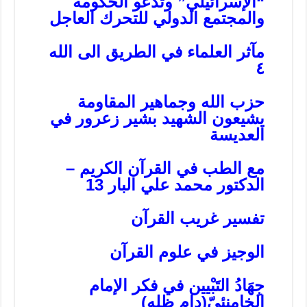
“الإسرائيلي” وتدعو الحكومة
والمجتمع الدولي للتحرك العاجل
مآثر العلماء في الطريق الى الله
٤
حزب الله وجماهير المقاومة
يشيعون الشهيد بشير زعرور في
العديسة
مع الطب في القرآن الكريم –
الدكتور محمد علي البار 13
تفسير غريب القرآن
الوجيز في علوم القرآن
جِهَادُ التَبْيين في فكر الإمام
الخامنئيّ(دام ظله)