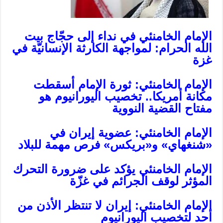
الإمام الخامنئي في نداء إلى حجّاج بيت
الله الحرام: لمواجهة الكارثة الإنسانيّة في
غزة
الإمام الخامنئي: ثورة الإمام أسقطت
مكانة أمريكا.. تخصيب اليورانيوم هو
مفتاح القضية النووية
الإمام الخامنئي: عضوية إيران في
«شنغهاي» و«بريكس» فرص مهمة للبلاد
الإمام الخامنئي يؤكد على ضرورة التحرك
المؤثر لوقف الجرائم في غزّة
الإمام الخامنئي: إيران لا تنتظر الأذن من
أحد لتخصيب اليورانيوم