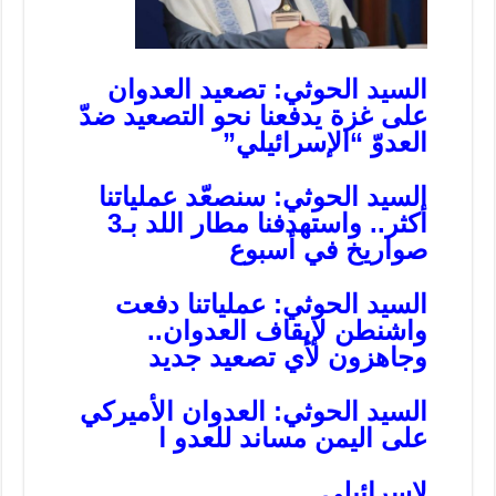
السيد الحوثي: تصعيد العدوان
على غزة يدفعنا نحو التصعيد ضدّ
العدوّ “الإسرائيلي”
السيد الحوثي: سنصعّد عملياتنا
أكثر.. واستهدفنا مطار اللد بـ3
صواريخ في أسبوع
السيد الحوثي: عملياتنا دفعت
واشنطن لإيقاف العدوان..
وجاهزون لأي تصعيد جديد
السيد الحوثي: العدوان الأميركي
على اليمن مساند للعدو ا
لإسرائيلي