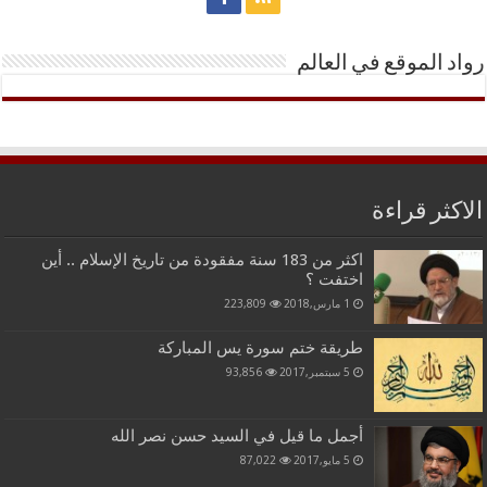
رواد الموقع في العالم
الاكثر قراءة
اكثر من 183 سنة مفقودة من تاريخ الإسلام .. أين
اختفت ؟
1 مارس,2018
223,809
طريقة ختم سورة يس المباركة
5 سبتمبر,2017
93,856
أجمل ما قيل في السيد حسن نصر الله
5 مايو,2017
87,022