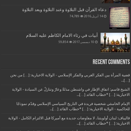
دعاء القرآن قبل التلاوة وعند التلاوة وبعد التلاوة
14 أبريل,2016
74,789
أبيات في رثاء الامام الكاظم عليه السلام
10 ديسمبر,2017
59,854
Recent Comments
قضية المرأة بين الفكر الغربي والفكر الإسلامي - الولاية الاخبارية: […] من نحن
[…]...
الشيخ قاسم: اتفاق الإطار في واشنطن مذلةٌ وعارٌ وتنازلٌ عن السيادة - الولاية
الاخبارية: […] *خطاب القائد […]...
الإمام الخامنئي شخصية فريدة في التاريخ السياسي الإسلامي وقدّم نموذجًا
للحاكمية - الولاية الاخبارية: […] *خطاب القائد […]...
قاليباف: لبنان أولويتنا.. لا مفاوضات جديدة مع أميركا قبل الالتزام الكامل - الولاية
الاخبارية: […] *خطاب القائد […]...