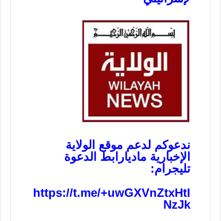
ندعوكم لدعم موقع الولاية
الإخبارية ماديا
رابط الدعوة
تليجرام:
https://t.me/+uwGXVnZtxHtl
NzJk