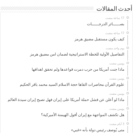
أحدث المقالات
بصــــــائر الدرجــــــات
كيف يكون مستقبل مضيق هرمز
‏يوم واحد مضت
التفاصيل الأولية للخطة الاستراتيجية لضمان امن مضيق هرمز
‏يومين مضت
ماذا جنت أمريكا من حرب دمرت قواعدها ولم تحقق اهدافها
‏يومين مضت
علوم القرآن محاضرات القاها حجة الاسلام السيد محمد باقر الحكيم
‏يومين مضت
ماذا لو أعلن عن فشل حملة أمريكا على إيران فهل تصبح إيران سيدة العالم
‏يومين مضت
هل تكشف المواجهة مع إيران أفول الهيمنة الأميركية؟
متى يُوصف رئيس دولة بأنه «غبي»