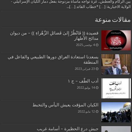
بين الركام والعطش.. غزة تواجه مأساة مزدوجة بفعل دمار الكيان الإسرائيلي -
الولاية الاخبارية: […] *خطاب القائد […]...
مقالات منوعة
قصيدة (( فَانْظُرْ إِلىٰ فَضائلِ الزَّهْراءِ )) – من ديوان
مدائح الأطهار
4 نوفمبر,2025
يسعدنا استعادة العراق دورها الطبيعي والفاعل في
المنطقة
23 فبراير,2023
أدب الطّف – ج ١
14 يوليو,2022
الكيان المؤقت يعيش اليأس والتخبط
12 مايو,2022
جيش درع الحظيرة – أسامة غريب