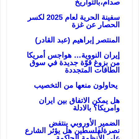
صدام،بالتواريخ
سفينة الحرية لعام 2025 لكسر
الحصار عن غزة
المنتصر إبراهيم (عبد القادر)
إيران النووية… هواجس أمريكا
من بزوغ قوّة جديدة في سوق
الطاقات المتجددة
يحاولون منعها من التخصيب
هل يمكن الاتفاق بين ايران
وامريكا؟ بالادلة
الضمير الأوروبي ينتفض
نصرةلفلسطين هل يؤثر الشارع
على الأنظمة الحاك
مة