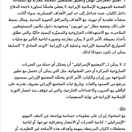
1. العمق الجغرافي الهش والضيق لفلسطين المحتلة، مقارنة مع المساحة
الضخمة للجمهورية الإسلامية الإيرانية، لا يعطي هامشًا لمناورة ناجحة للدفاع
داخل الكيان، حيث تتداخل إلى حد كبير الأهداف العسكرية، سواء أكانت
منشآت تقليدية أم نووية، مع الأهداف والمرافق الحيوية المدنية. ومثال بسيط
على ذلك، وضعية مطار “بن غوريون” ومشهدية دخول ملايين المستوطنين
الملاجىء، مع الاستهدافات الصاروخية والمسيّرة اليمنية حاليًا، والتي تطلق
بأعداد بسيطة، الأمر الذي لا يمكن مقارنته وتصوره لناحية التأثير مع صليات
الصواريخ الباليستية الإيرانية، وعملية الرد الإيرانية “الوعد الصادق ٢” السابقة
يمكن ان تكون نموذجًا لذلك.
2. لا يمكن لــ”المجتمع الإسرائيلي” أن يتحمّل أي حملة من الضربات
الصاروخية المركزة أو حتى العشوائية، مثل التي يمكن أن تحصل مع تطور
المواجهة بين إيران والكيان، الأمر الذي يتحمّله المجتمع الإيراني بمستوى
مرتفع من الصمود والثبات. وتاريخ ثبات المجتمع الإيراني معروف بقدرته على
التأقلم مع الحروب والاعتداءات الخارجية، والتي لم تتوقف منذ انتصار الثورة
الإسلامية الإيرانية في نهاية السبعينيات.
ثالثًا:
مع استحواذ إيران على معلومات حساسة وواسعة عن الملف النووي
“الإسرائيلي”، لناحية القدرات أو الانتشار وجغرافية توزعها، أو لناحية
مخططات الكيان المرتبطة بمهمة وأهداف هذه الأسلحة غير التقليدية، أو