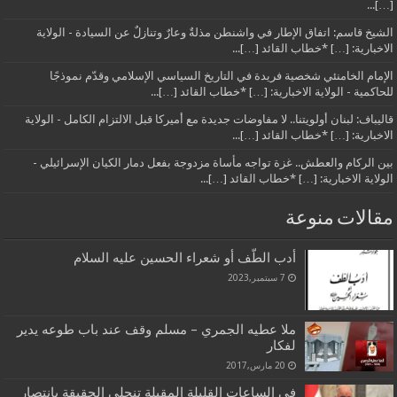
[…]...
الشيخ قاسم: اتفاق الإطار في واشنطن مذلةٌ وعارٌ وتنازلٌ عن السيادة - الولاية
الاخبارية: […] *خطاب القائد […]...
الإمام الخامنئي شخصية فريدة في التاريخ السياسي الإسلامي وقدّم نموذجًا
للحاكمية - الولاية الاخبارية: […] *خطاب القائد […]...
قاليباف: لبنان أولويتنا.. لا مفاوضات جديدة مع أميركا قبل الالتزام الكامل - الولاية
الاخبارية: […] *خطاب القائد […]...
بين الركام والعطش.. غزة تواجه مأساة مزدوجة بفعل دمار الكيان الإسرائيلي -
الولاية الاخبارية: […] *خطاب القائد […]...
مقالات منوعة
أدب الطّف أو شعراء الحسين عليه السلام
7 سبتمبر,2023
ملا عطيه الجمري – مسلم وقف عند باب طوعه يدير
لفكار
20 مارس,2017
في الساعات القليلة المقبلة تنجلي الحقيقة بانتصار