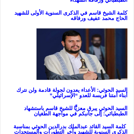
الطبطبائي ورفاقه الشهداء
كلمة الشيخ قاسم في الذكرى السنوية الأولى للشهيد
الحاج محمد عفيف ورفاقه
السيد الحوثي: الأعداء يعدون لجولة قادمة ولن نترك
أبناء أمتنا فريسة للعدو “الإسرائيلي”
السيد الحوثي يبرق معزيًّا للشيخ قاسم باستشهاد
الطبطبائي: إلى جانبكم في مواجهة الطغيان
كلمة السيد القائد عبدالملك بدرالدين الحوثي بمناسبة
الذكرى السنوية للشهيد وآخر التطورات والمستجدات