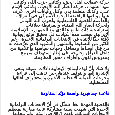
حركة عصائب أهل الحق، وكتائب حزب الله، وكتائب
سيد الشهداء، حركة أنصار الله الأوفياء، وكتائب الإمام
علي، وكذلك منظمة بدر، وكتل وكيانات أخرى، عُرِف
عنها مواقفها الرافضة للوجود الأميركي في العراق،
والداعمة للقضية الفلسطينية ولحزب الله اللبناني
ولحركة أنصار الله اليمنية، والمرتبطة بعلاقات
إستراتيجية ذات طابع عقائدي مع الجمهورية الإسلامية
الإيرانية، نجحت هذه الكيانات في تحقيق نتائج إيجابية
لافتة جدًّا للانتباه في الانتخابات البرلمانية الأخيرة، رغم
الكثير من التسقيط والتشهير والتشويه الذي تعرّضت له
من قِبَل أوساط ومحافل وجهات سياسية وإعلامية من
داخل العراق وخارجه، في إطار استهداف مبرمج
ومدروس لقوى وأطراف محور المقاومة.
ولا شك بأنّ لهذه النتائج الإيجابية دلالات عميقة ينبغي
الإشارة إليها والتوقُّف عندها، حين نذهب إلى قراءة
مخرجات العملية الانتخابية الأخيرة واستشراف آفاقها
المستقبلية.
قاعدة جماهيرية واسعة تؤيّد المقاومة
فالقضية المهمة، هنا، تتمثّل في أنّ الانتخابات البرلمانية
الأخيرة التي شهدت نسبة مشاركة عالية مقارنة بمعظم
الانتخابات السابقة، بلغت 56.1 في المئة، ولم تتخلّلها