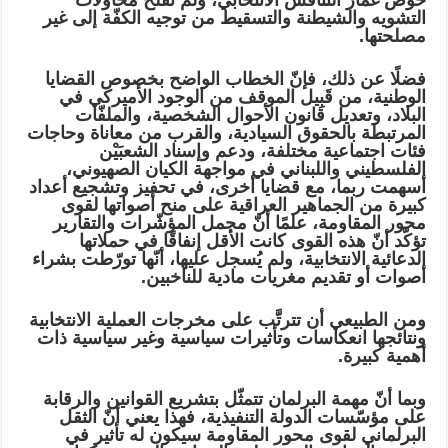
خوض غمار التنافس الانتخابي، ولم تفلح محاولات
التشويه والشيطنة والتسقيط من توجيه الكفّة إلى غير
مصلحتها.
فضلًا عن ذلك، فإنّ الخطاب الواضح بخصوص القضايا
الوطنية، من قَبِيل الموقف من الوجود الأميركي في
البلاد، وتعديل قانون الأحوال الشخصية، والملفّات
المرتبطة بالحقوق السيادية، والقرب من معاناة وحاجات
فئات اجتماعية مختلفة، ودعم وإسناد الشعبَيْن
الفلسطيني واللبناني في مواجهة الكيان الصهيوني،
أسهمت ربما، مع قضايا أخرى، في تحفيز وتشجيع أعداد
كبيرة من الجماهير العراقية على منح أصواتها لقوى
محور المقاومة، علمًا أنّ مجمل المؤشّرات والتقارير
تؤكّد أنّ هذه القوى كانت الأقل إنفاقًا في حملاتها
الدعائية الانتخابية، ولم يُسجل عليها، أنّها تورّطت بشراء
أصوات أو تقديم مغريات مادية للناخبين.
ومن الطبيعي أن تترتَّب على مخرجات العملية الانتخابية
ونتائجها انعكاسات وتأثيرات سياسية وغير سياسية ذات
أهمية كبيرة.
وبما أنّ مهمة البرلمان تتمثّل بتشريع القوانين والرقابة
على مؤسّسات الدولة التنفيذية، فهذا يعني أنّ الثقل
البرلماني لقوى محور المقاومة سيكون له تأثير في