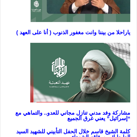
ياراحلا من بيننا وانت مغفور الذنوب ( أنا على العهد )
مشاركة وفد مدني تنازل مجاني للعدو.. والتماهي مع
“إسرائيل” يعني غرق الجميع
كلمة الشيخ قاسم خلال الحفل التأبيني للشهيد السيد