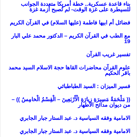
بناء قاعدة عسكرية.. خطة أمريكا متعددة الجوانب
للسيطرة على غزة الوقت- لم تُصبح أزمة غزة
فضائل أم ابيها فاطمة (عليها السلام) في القرآن الكريم
مع الطب في القرآن الكريم – الدكتور محمد علي البار
19
تفسير غريب القرآن
علوم القرآن محاضرات القاها حجة الاسلام السيد محمد
باقر الحكيم
فسير الميزان : السيد الطباطبائي
(( مَلْحَمَةُ مَسِيرَةِ زِيارَةِ الْأَرْبَعِينَ – الْقِسْمُ الْخامِسُ )) –
من ديوان مدائح الأطهار
الامامية وفقه السياسية د. عبد الستار جبار الجابري
الامامية وفقه السياسية د. عبد الستار جبار الجابري