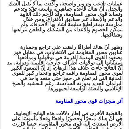
عمليات تلاعب وتزوير واضحة، وأكّدت بما لا يقبل الشك
والجدل، أنّ هناك قاعدة جماهيرية واسعة تؤيّد وتدعم
وتساند قوى محور المقاومة، وقد تُرْجِم ذلك التأييد
والدعم والإسناد عبر صناديق الاقتراع، ومن خلال
ممارسة ديمقراطية سليمة أشاد بها الأصدقاء، ولم
يتمكّن الخصوم والأعداء من التشكيك والطعن بنزاهتها
وشفافيتها.
وظهر أنّ هناك أطرافًا راهنت على تراجع وخسارة
عناوين محور المقاومة في الانتخابات، في مقابل فوز
وصعود القوى المدنية القريبة في توجُّهاتها ومواقفها
ومتبنّياتها إلى توجُّهات أطراف خارجية إقليمية ودولية، بيد
أنّ النتائج جاءت خلاف هذا الرهان، إذ إنّ الصعود الكبير
لقوى محور المقاومة رافقه تراجع وانحدار كبير للقوى
المدنية التي لم تفلح في حجز حتى مقعد واحد في
البرلمان الجديد بدورته السادسة، رغم التحشيد والضخ
الإعلامي والتعبئة الواسعة لجمهورها.
أثر منجزات قوى محور المقاومة
والقضية الأخرى في إطار دلالات هذه النتائج الإيجابية،
هي أنّ هناك منجزًا وحضورًا واقعيًا وفعلًا ملموسًا على
الأرض استندت إليه قوى محور المقاومة، حينما قرّرت