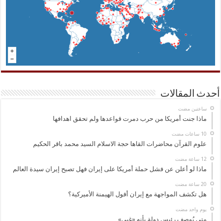
أحدث المقالات
‏ساعتين مضت
ماذا جنت أمريكا من حرب دمرت قواعدها ولم تحقق اهدافها
علوم القرآن محاضرات القاها حجة الاسلام السيد محمد باقر الحكيم
ماذا لو أعلن عن فشل حملة أمريكا على إيران فهل تصبح إيران سيدة العالم
هل تكشف المواجهة مع إيران أفول الهيمنة الأميركية؟
‏يوم واحد مضت
متى يُوصف رئيس دولة بأنه «غبي»