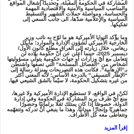
المشاركة في الحكومة المقبلة، وتحديدًا إشغال المواقع
والمناصب السياسية والأمنية والاقتصادية المهمة
والحساسة، ومواصلة حملات التشهير والتسقيط
السياسية والإعلامية ضدّها، الى جانب السعي إلى
تفكيكها.
وما يؤّكد النوايا الأميركية هو ما لوّح به نائب وزير
الخارجية الأميركي لشؤون الإدارة والموارد؛ مايكل
ريغاس، خلال زيارته إلى العراق مطلع كانون الأول/
ديسمبر 2025، حينما أعلن عن أنّ حكومة بلاده لن
تتعامل مع أيّ وزارات أو جهات حكومية يتولّى مسؤوليتها
أشخاص من “الفصائل المسلحة” التي تصفها واشنطن
بـ”الإرهابية”. فكانت هذه التصريحات بمنزلة رسالة إلى
“الإطار التنسيقي” بالدرجة الأساس؛ لأنّه المعني أكثر
من غيره بتشكيل الحكومة، لا سيّما بالشق الشيعي فيها.
لكنْ، في الواقع، لا تستطيع الإدارة الأميركية ولا غيرها،
منع أيّ طرف يريد المشاركة في الحكومة وفي إدارة
الدولة، خصوصًا إذا كان يمتلك ثقلًا برلمانيًا وحضورًا
جماهيريًا وإنجازًا ميدانيًا. وهذا ما ينبغي أنْ تدركه وتتفهّمه
وتتعاطى معه كل الأطراف.
إقرأ المزيد