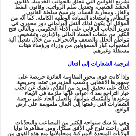
تشريع القوانين التي تتعلق بالجوانب الخدمية، كقانون
الحشد الشعبي، وتعديل سلم الرواتب، وقانون النفط
والغاز، ومحاربة الفساد، وترسيخ سلطة القانون
والنظام، واستعادة السيادة الوطنية الكاملة. كما أنّه من
المؤمّل أنْ يكون لذلك الثقل البرلماني دور محوري في
تعزيز الجانب الرقابي على الأداء الحكومي، وبالتالي فتح
الكثير من ملفات الفساد المالي والإداري، وتشخيص
مَواطن الخلل والضعف والانحراف، من خلال تفعيل آلية
استجواب كبار المسؤولين من وزراء ورؤساء هيئات
مستقلة وغيرهم.
لترجمة الشعارات إلى أفعال
وإذا كانت قوى محور المقاومة الفائزة حريصة على
جمهورها الانتخابي وكسب المزيد من ثقته، وحريصة
كذلك على تحقيق المزيد من التقدُّم، ناهيك عن تَجنُّب
خيار التراجع بعد 4 أعوام، فإنّها ملزَمة في الإيفاء
بوعودها والتمّسك بثوابتها، والعمل الجاد على ترجمة
الشعارات التي رفعتها إلى أفعال ملموسة على أرض
الواقع.
وهي بلا شك ستواجه الكثير من المصاعب والتحدّيات
التي راحت تلوح في الأفق مبكرًا، ومن مظاهرها نوايا
الولايات المتحدة الأميركية ومحاولاتها منع هذه القوى من