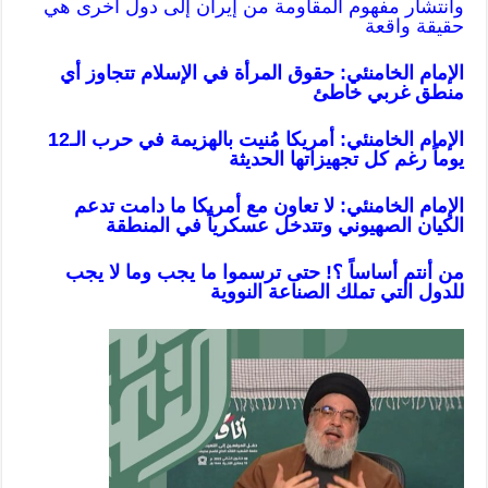
وانتشار مفهوم المقاومة من إيران إلى دول أخرى هي
حقيقة واقعة
الإمام الخامنئي: حقوق المرأة في الإسلام تتجاوز أي
منطق غربي خاطئ
الإمام الخامنئي: أمريكا مُنيت بالهزيمة في حرب الـ12
يوماً رغم كل تجهيزاتها الحديثة
الإمام الخامنئي: لا تعاون مع أمريكا ما دامت تدعم
الكيان الصهيوني وتتدخل عسكرياً في المنطقة
من أنتم أساساً ؟! حتى ترسموا ما يجب وما لا يجب
للدول التي تملك الصناعة النووية