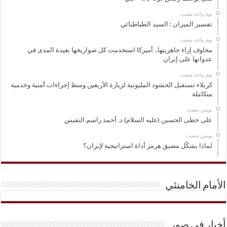
‏يوم واحد مضت
تفسير الميزان : السيد الطباطبائي
‏يوم واحد مضت
مخاوف إزاء جاهزيتها.. أميركا استخدمت كل صواريخها بعيدة المدى في
عدوانها على إيران
‏يوم واحد مضت
كربلاء تستقبل الحشود المليونية لزيارة الأربعين وسط إجراءات أمنية وخدمية
متكاملة
‏يومين مضت
على خطى الحسين (عليه السلام) د. أحمد راسم النفيس
‏يومين مضت
لماذا يشكّل مضيق هرمز أداة استراتيجية لإيران؟
الأمام الخامنئي
أخبار في صور