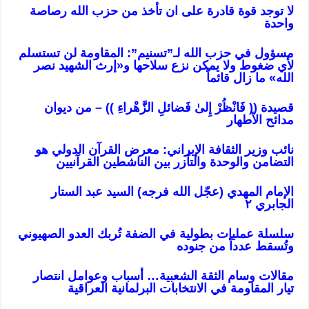
لا توجد قوة قادرة على ان تأخذ من حزب الله رصاصة
واحدة
مسؤول في حزب الله لـ”تسنيم”: المقاومة لن تستسلم
لأي ضغوط ولا يمكن نزع سلاحها و«إرث الشهيد نصر
الله» ما زال قائماً
قصيدة (( فَانْظُرْ إِلىٰ فَضائلِ الزَّهْراءِ )) – من ديوان
مدائح الأطهار
نائب وزير الثقافة الإيراني: معرض القرآن الدولي هو
التضامن والوحدة والتآزر بين الناشطين القرآنيين
الإمام المهدي (عجّل الله فرجه) السيد عبد الستار
الجابري ٢
سلسلة عمليات بطولية في الضفة تُربك العدو الصهيوني
وتُسقط عدداً من جنوده
مقالات وسام الثقة الشعبية… أسباب وعوامل انتصار
تيار المقاومة في الانتخابات البرلمانية العراقية