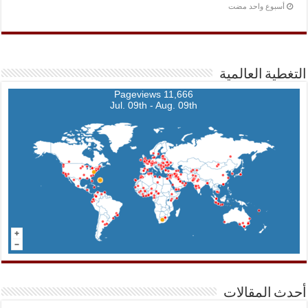
‏أسبوع واحد مضت
التغطية العالمية
11,666 Pageviews
Jul. 09th - Aug. 09th
أحدث المقالات