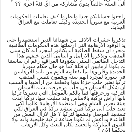
الى السنة خالصا بدون مشاركة من اي فئة اخرى ؟؟
راجعوا حساباتكم جيدا وانظروا كيف تعاملت الحكومات
العربية مع سوريا الجديدة وكيف تعاملت مع العراق
الجديد.
تذكروا عشرات الالاف من شهدائنا الذين استشهدوا على
يد الوفود الارهابية التي ارسلتها هذه الحكومات الطائفية
بمجرد ان سقط الطاغية الديكتاتور لمجرد انه كان سني
المذهب وتذكروا الارامل و اليتامى الذين خلفهم هذا
التدخل الطائفي السني بشؤوننا العراقية رغم ان ساستنا
لم يكونا ارهابيين او قتلة كما هو حال حكام سوريا
الجديدة وقارنوها بما يفعلونه اليوم من تاييد للارهابيين
في سوريا لمجرد انهم سنة وينتمون لنفس المذهب
تركيا تعتبر حلب جزءا منها وقطعة من اراضيها و السبب
ان شكل الاسواق في حلب وزخرفته يشبه الاسواق
التركية وزخرفتها فما بالكم بالموصل التي تعتبرها تركيا
بانها اراض تركية بالاساس وقد سلبت منها، تركيا ايدت
هيئة تحرير الشام وهي المنظمة الارهابية عالميا لكي
تعيد حلب الى تركيا فمن ستؤيد تركيا في العراق لكي
تستعيد الموصل وتضمها لتركيا ؟ هل لازال البعض من
القاعدة وداعش لم تكونا صناعة تركية خليجية وانه لولا
الفتوى المباركة والحشد لكان البعث وكل الارهاب
يحكمنا الان ؟