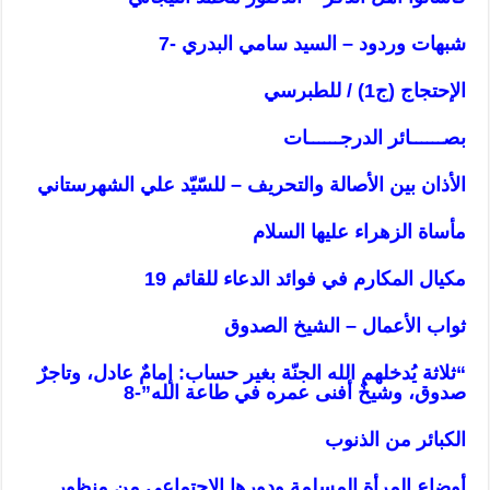
شبهات وردود – السيد سامي البدري -7
الإحتجاج (ج1) / للطبرسي
بصــــــائر الدرجــــــات
الأذان بين الأصالة والتحريف – للسّيّد علي الشهرستاني
مأساة الزهراء عليها السلام
مكيال المكارم في فوائد الدعاء للقائم 19
ثواب الأعمال – الشيخ الصدوق
“ثلاثة يُدخلهم الله الجنّة بغير حساب: إمامٌ عادل، وتاجرٌ
صدوق، وشيخٌ أفنى عمره في طاعة الله”-8
الكبائر من الذنوب
أوضاع المرأة المسلمة ودورها الإجتماعي من منظور