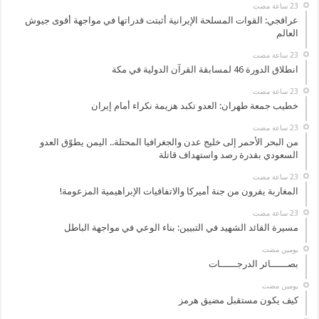
عراقجي: القوات المسلحة الإيرانية أثبتت قدراتها في مواجهة أقوى جيوش
العالم
انطلاق الدورة 46 لمسابقة القرآن الدولية في مكة
خطيب جمعة طهران: العدو تكبد هزيمة نكراء أمام إيران
من البحر الأحمر إلى خليج عدن والجغرافيا المحتلة.. اليمن يطوّق العدو
السعودي بقدرة رصد واستهداف قاتلة
المغاربة يفرون من جنة أميركا والاتفاقيات الإبراهيمية المزعومة!
مسيرة القائد الشهيد في التبيين: بناء الوعي في مواجهة الباطل
‏يومين مضت
بصــــــائر الدرجــــــات
‏يومين مضت
كيف يكون مستقبل مضيق هرمز