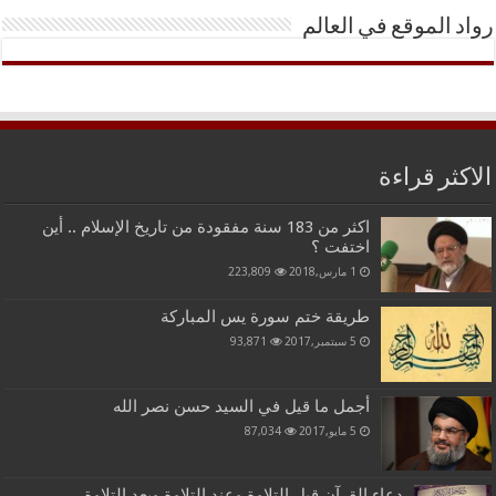
رواد الموقع في العالم
الاكثر قراءة
اكثر من 183 سنة مفقودة من تاريخ الإسلام .. أين
اختفت ؟
1 مارس,2018
223,809
طريقة ختم سورة يس المباركة
5 سبتمبر,2017
93,871
أجمل ما قيل في السيد حسن نصر الله
5 مايو,2017
87,034
دعاء القرآن قبل التلاوة وعند التلاوة وبعد التلاوة