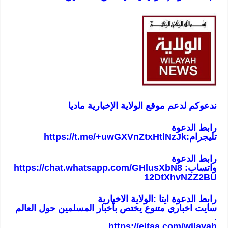
ندعوكم لدعم موقع الولاية الإخبارية ماديا
رابط الدعوة
تليجرام:
https://t.me/+uwGXVnZtxHtlNzJk
رابط الدعوة
واتساب:
https://chat.whatsapp.com/GHlusXbN8
12DtXhvNZZ2BU
رابط الدعوة ايتا :الولاية الاخبارية
سايت اخباري متنوع يختص بأخبار المسلمين حول العالم
.
https://eitaa.com/wilayah