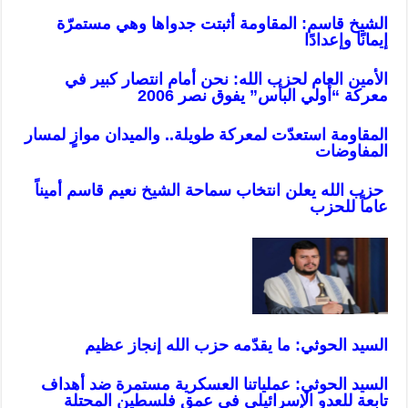
الشيخ قاسم: المقاومة أثبتت جدواها وهي مستمرّة
إيمانًا وإعدادًا
الأمين العام لحزب الله: نحن أمام انتصار كبير في
معركة “أولي البأس” يفوق نصر 2006
المقاومة استعدّت لمعركة طويلة.. والميدان موازٍ لمسار
المفاوضات
حزب الله يعلن انتخاب سماحة الشيخ نعيم قاسم أميناً
عاماً للحزب
السيد الحوثي: ما يقدّمه حزب الله إنجاز عظيم
السيد الحوثي: عملياتنا العسكرية مستمرة ضد أهداف
تابعة للعدو الإسرائيلي في عمق فلسطين المحتلة