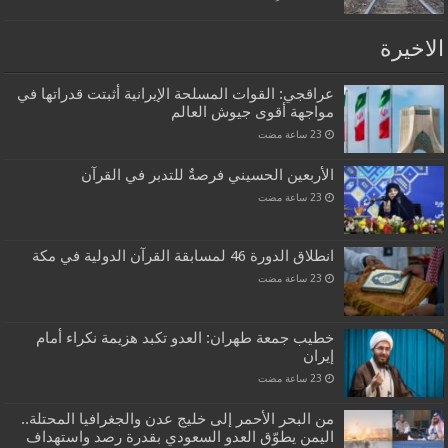
الاخيرة
عراقجي: القوات المسلحة الإيرانية أثبتت قدراتها في
مواجهة أقوى جيوش العالم
الأربعين الحسيني فرصةٌ للتدبر في القرآن
انطلاق الدورة 46 لمسابقة القرآن الدولية في مكة
خطيب جمعة طهران: العدو تكبد هزيمة نكراء أمام
إيران
من البحر الأحمر إلى خليج عدن والجغرافيا المحتلة..
اليمن يطوّق العدو السعودي بقدرة رصد واستهداف