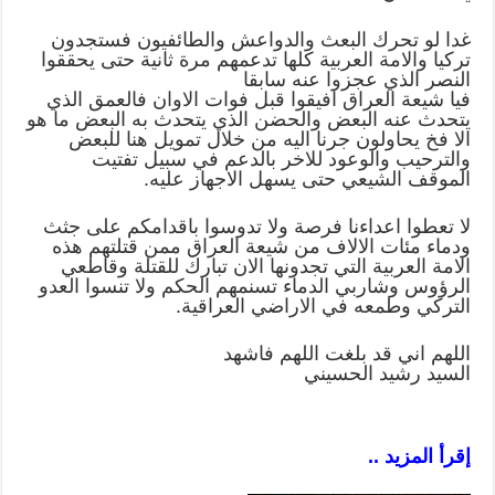
غدا لو تحرك البعث والدواعش والطائفيون فستجدون
تركيا والامة العربية كلها تدعمهم مرة ثانية حتى يحققوا
النصر الذي عجزوا عنه سابقا
فيا شيعة العراق افيقوا قبل فوات الاوان فالعمق الذي
يتحدث عنه البعض والحضن الذي يتحدث به البعض ما هو
الا فخ يحاولون جرنا اليه من خلال تمويل هنا للبعض
والترحيب والوعود للاخر بالدعم في سبيل تفتيت
الموقف الشيعي حتى يسهل الاجهاز عليه.
لا تعطوا اعداءنا فرصة ولا تدوسوا باقدامكم على جثث
ودماء مئات الالاف من شيعة العراق ممن قتلتهم هذه
الامة العربية التي تجدونها الان تبارك للقتلة وقاطعي
الرؤوس وشاربي الدماء تسنمهم الحكم ولا تنسوا العدو
التركي وطمعه في الاراضي العراقية.
اللهم اني قد بلغت اللهم فاشهد
السيد رشيد الحسيني
إقرأ المزيد ..