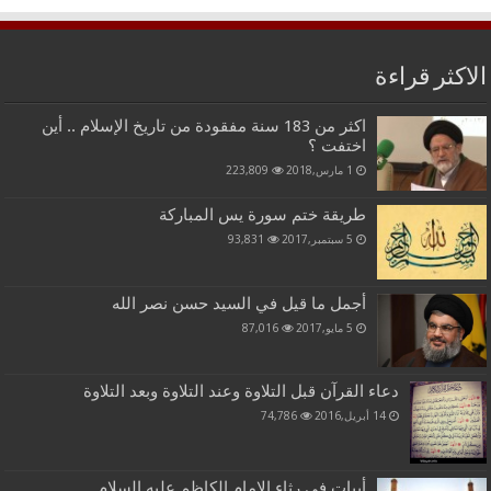
الاكثر قراءة
اكثر من 183 سنة مفقودة من تاريخ الإسلام .. أين
اختفت ؟
1 مارس,2018
223,809
طريقة ختم سورة يس المباركة
5 سبتمبر,2017
93,831
أجمل ما قيل في السيد حسن نصر الله
5 مايو,2017
87,016
دعاء القرآن قبل التلاوة وعند التلاوة وبعد التلاوة
14 أبريل,2016
74,786
أبيات في رثاء الامام الكاظم عليه السلام