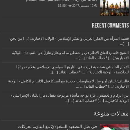
10 ديسمبر,2017
59,851
Recent Comments
قضية المرأة بين الفكر الغربي والفكر الإسلامي - الولاية الاخبارية: […] من نحن
[…]...
الشيخ قاسم: اتفاق الإطار في واشنطن مذلةٌ وعارٌ وتنازلٌ عن السيادة - الولاية
الاخبارية: […] *خطاب القائد […]...
الإمام الخامنئي شخصية فريدة في التاريخ السياسي الإسلامي وقدّم نموذجًا
للحاكمية - الولاية الاخبارية: […] *خطاب القائد […]...
قاليباف: لبنان أولويتنا.. لا مفاوضات جديدة مع أميركا قبل الالتزام الكامل - الولاية
الاخبارية: […] *خطاب القائد […]...
بين الركام والعطش.. غزة تواجه مأساة مزدوجة بفعل دمار الكيان الإسرائيلي -
الولاية الاخبارية: […] *خطاب القائد […]...
مقالات منوعة
في ظل التصعيد السعوديّ مع لبنان.. تحركات