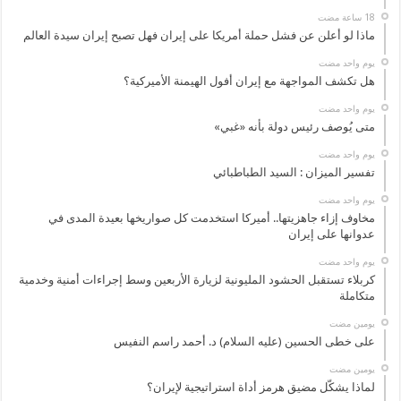
ماذا لو أعلن عن فشل حملة أمريكا على إيران فهل تصبح إيران سيدة العالم
‏يوم واحد مضت
هل تكشف المواجهة مع إيران أفول الهيمنة الأميركية؟
‏يوم واحد مضت
متى يُوصف رئيس دولة بأنه «غبي»
‏يوم واحد مضت
تفسير الميزان : السيد الطباطبائي
‏يوم واحد مضت
مخاوف إزاء جاهزيتها.. أميركا استخدمت كل صواريخها بعيدة المدى في
عدوانها على إيران
‏يوم واحد مضت
كربلاء تستقبل الحشود المليونية لزيارة الأربعين وسط إجراءات أمنية وخدمية
متكاملة
‏يومين مضت
على خطى الحسين (عليه السلام) د. أحمد راسم النفيس
‏يومين مضت
لماذا يشكّل مضيق هرمز أداة استراتيجية لإيران؟