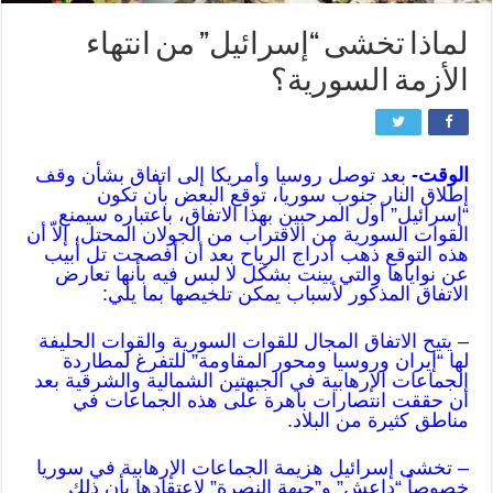
لماذا تخشى “إسرائيل” من انتهاء
الأزمة السورية؟
الوقت-
بعد توصل روسيا وأمريكا إلى اتفاق بشأن وقف
إطلاق النار جنوب سوريا، توقع البعض بأن تكون
“إسرائيل” أول المرحبين بهذا الاتفاق، باعتباره سيمنع
القوات السورية من الاقتراب من الجولان المحتل، إلاّ أن
هذه التوقع ذهب أدراج الرياح بعد أن أفصحت تل أبيب
عن نواياها والتي بينت بشكل لا لبس فيه بأنها تعارض
الاتفاق المذكور لأسباب يمكن تلخيصها بما يلي:
– يتيح الاتفاق المجال للقوات السورية والقوات الحليفة
لها “إيران وروسيا ومحور المقاومة” للتفرغ لمطاردة
الجماعات الإرهابية في الجبهتين الشمالية والشرقية بعد
أن حققت انتصارات باهرة على هذه الجماعات في
مناطق كثيرة من البلاد.
– تخشى إسرائيل هزيمة الجماعات الإرهابية في سوريا
خصوصاً “داعش” و”جبهة النصرة” لاعتقادها بأن ذلك