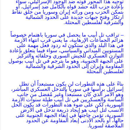
توجيه هذا المحور قوته ضد الوجود الإسرائيلي، سواء
بإعادة حزب الله حشد قواه بالكامل ضد إسرائيل، أو
بتمكن الحزب ومن ورائه إيران وسوريا من خلق نقاط
ارتكاز وفتح جبهات جديدة على الحدود الشمالية
والشرقية لفلسطين المحتلة.
– تراقب تل أبيب ما يحصل في سوريا باهتمام خصوصاً
هزائم الجماعات الإرهابية، ما يعني قرب انتهاء الأزمة
في هذا البلد والذي ستكون له ردود فعل مهمة على
المستويين الميداني والسياسي، سواء فيما يتعلق بإعادة
التوازن العسكري للجيش السوري وحلفائه والتركيز
على الجبهة الجنوبية، وهو ما يترجم في تل أبيب بوصول
المقاومة وإيران إلى الحدود الشرقية والشمالية
لفلسطين المحتلة
بناءً على هذه التطورات لن يكون مستبعداً أن تطل
إسرائيل برأسها في سوريا بالتدخل العسكري المباشر،
وهو الأمر الذي كان مستبعداً وغير مُفضل من جانب
الساسة والعسكريين في تل أبيب طيلة سنوات الأزمة
السورية، لكن على ضوء هذه التطورات قد يكون الحل
الأنسب لتل أبيب هو إيجاد ذريعة تدخل في الأرض
السورية، تؤمن حاجتها في إبقاء الجبهة الجنوبية على
حالها، أو بالحد الأدنى إبعاد المقاومة عن الحدود
الملاصقة لسوريا.