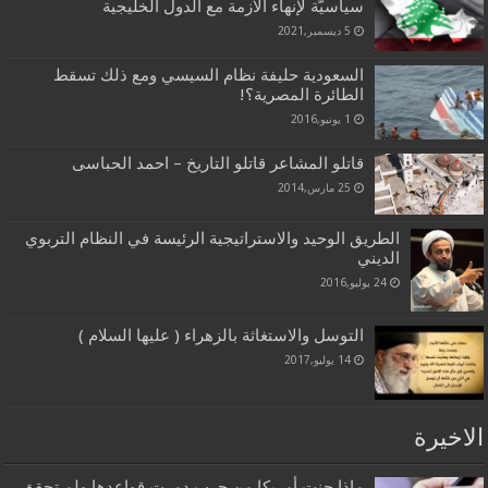
سياسيّة لإنهاء الأزمة مع الدول الخليجية
5 ديسمبر,2021
السعودية حليفة نظام السيسي ومع ذلك تسقط
الطائرة المصرية؟!
1 يونيو,2016
قاتلو المشاعر قاتلو التاريخ – احمد الحباسى
25 مارس,2014
الطريق الوحيد والاستراتيجية الرئيسة في النظام التربوي
الديني
24 يوليو,2016
التوسل والاستغاثة بالزهراء ( عليها السلام )
14 يوليو,2017
الاخيرة
ماذا جنت أمريكا من حرب دمرت قواعدها ولم تحقق