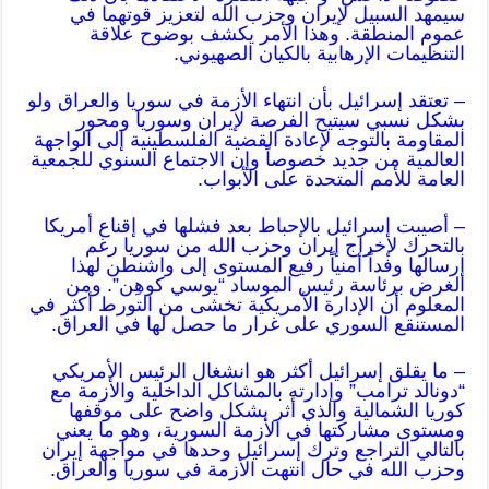
سيمهد السبيل لإيران وحزب الله لتعزيز قوتهما في
عموم المنطقة. وهذا الأمر يكشف بوضوح علاقة
التنظيمات الإرهابية بالكيان الصهيوني.
– تعتقد إسرائيل بأن انتهاء الأزمة في سوريا والعراق ولو
بشكل نسبي سيتيح الفرصة لإيران وسوريا ومحور
المقاومة بالتوجه لإعادة القضية الفلسطينية إلى الواجهة
العالمية من جديد خصوصاً وإن الاجتماع السنوي للجمعية
العامة للأمم المتحدة على الأبواب.
– أصيبت إسرائيل بالإحباط بعد فشلها في إقناع أمريكا
بالتحرك لإخراج إيران وحزب الله من سوريا رغم
إرسالها وفداً أمنياً رفيع المستوى إلى واشنطن لهذا
الغرض برئاسة رئيس الموساد “يوسي كوهِن”. ومن
المعلوم أن الإدارة الأمريكية تخشى من التورط أكثر في
المستنقع السوري على غرار ما حصل لها في العراق.
– ما يقلق إسرائيل أكثر هو انشغال الرئيس الأمريكي
“دونالد ترامب” وإدارته بالمشاكل الداخلية والأزمة مع
كوريا الشمالية والذي أثر بشكل واضح على موقفها
ومستوى مشاركتها في الأزمة السورية، وهو ما يعني
بالتالي التراجع وترك إسرائيل وحدها في مواجهة إيران
وحزب الله في حال انتهت الأزمة في سوريا والعراق.