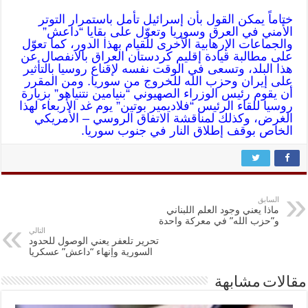
ختاماً يمكن القول بأن إسرائيل تأمل باستمرار التوتر
الأمني في العرق وسوريا وتعوّل على بقايا “داعش”
والجماعات الإرهابية الأخرى للقيام بهذا الدور، كما تعوّل
على مطالبة قيادة إقليم كردستان العراق بالانفصال عن
هذا البلد، وتسعى في الوقت نفسه لإقناع روسيا بالتأثير
على إيران وحزب الله للخروج من سوريا. ومن المقرر
أن يقوم رئيس الوزراء الصهيوني “بنيامين نتنياهو” بزيارة
روسيا للقاء الرئيس “فلاديمير بوتين” يوم غد الأربعاء لهذا
الغرض، وكذلك لمناقشة الاتفاق الروسي – الأمريكي
الخاص بوقف إطلاق النار في جنوب سوريا.
السابق
ماذا يعني وجود العلم اللبناني
و”حزب الله” في معركة واحدة
التالي
تحرير تلعفر يعني الوصول للحدود
السورية وإنهاء “داعش” عسكريا
مقالات مشابهة