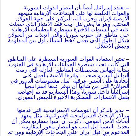
– تعتقد إسرائيل أيضاً بأن انتصار القوات السورية
والقوات الحليفة لها على الجماعات الإرهابية سيمهد
الأرضية لإيران وحزب الله للتركيز على جبهة الجولان
المحتل، وهو ما يعني لتل أبيب فقد الامتياز الذي حصلت
عليه في السنوات الأخيرة بسيطرة التنظيمات الإرهابية
على مناطق في جنوب سوريا، والتي اتخذت من الجولان
شكل الطوق الذي يعمل كخط اشتباك أول بين المقاومة
وجيش الاحتلال.
– تعتبر استعادة القوات السورية السيطرة على المناطق
التي كانت تحت سيطرة الجماعات الإرهابية في الجنوب،
بمثابة إجهاض لمخططات المناطق العازلة التي رمت
إليها تل أبيب ونصحت دوائرها الأمنية بالعمل على
إيجادها على أسس عرقية “مثل مستوطنات الدروز في
الجولان” التي من شأنها أن توفر عمقاً استراتيجياً
إسرائيلياً داخل سوريا، وهذا السيناريو قد تم إجهاضه
بفعل الانتصارات العسكرية الأخيرة للجيش السوري.
– جدير بالذكر أن التوصيات الاستراتيجية التي قدمتها
مراكز الأبحاث الاستراتيجية الإسرائيلية، مثل معهد
أبحاث الأمن القومي، ذكرت أن أسوأ سيناريو يمكن أن
يحدث بالنسبة لتل أبيب هو انتصار محور المقاومة
المدعوم من قبل إيران على الجماعات الإرهابية ومن ثم